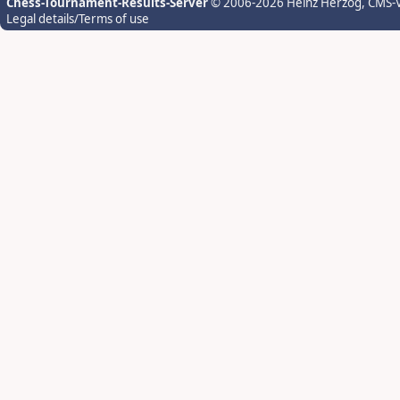
Chess-Tournament-Results-Server
© 2006-2026 Heinz Herzog
, CMS-
Legal details/Terms of use