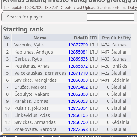
Last update 10.08.2025 13:32:41, Creator/Last Upload: Siauliu sporto m. "Dub
Search for player
Starting rank
No.
Name
FideID
FED
Rtg
Club/City
1
Varpulis, Vytis
12872709
LTU
1474
Kaunas
2
Kaplunas, Andajus
12855081
LTU
1467
Šiauliai
3
Garbus, Rytis
12869635
LTU
1433
Kaunas
4
Petniūnas, Arnas
12865672
LTU
1428
Joniškis
5
Vaicekauskas, Bernardas
12871710
LTU
1422
Šiauliai
6
Savickas, Mangirdas
12866008
LTU
1401
Kėdainiai
7
Bružas, Markas
12873462
LTU
0
Šiauliai
8
Čepulytė, Vakarė
12862800
LTU
0
Šiauliai
9
Karakas, Domas
12856053
LTU
0
Šiauliai
10
Kulaitis, Jokūbas
12873004
LTU
0
Šiauliai
11
Linkevicius, Adas
12866105
LTU
0
Šiauliai
12
Savickas, Armandas
12860700
LTU
0
Kėdainiai
13
Znakovaitė, Barbora
12872598
LTU
0
Šiauliai