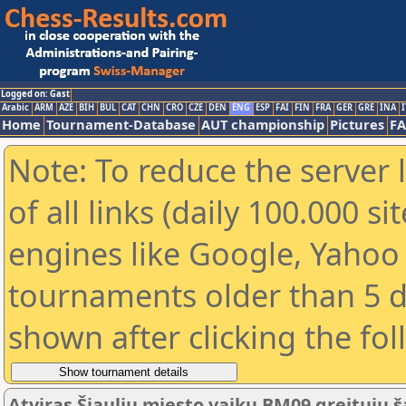
Logged on: Gast
Arabic
ARM
AZE
BIH
BUL
CAT
CHN
CRO
CZE
DEN
ENG
ESP
FAI
FIN
FRA
GER
GRE
INA
I
Home
Tournament-Database
AUT championship
Pictures
F
Note: To reduce the server 
of all links (daily 100.000 s
engines like Google, Yahoo a
tournaments older than 5 d
shown after clicking the fo
Atviras Šiaulių miesto vaikų BM09 greitųjų