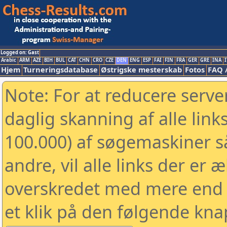
Logged on: Gast
Arabic
ARM
AZE
BIH
BUL
CAT
CHN
CRO
CZE
DEN
ENG
ESP
FAI
FIN
FRA
GER
GRE
INA
I
Hjem
Turneringsdatabase
Østrigske mesterskab
Fotos
FAQ 
Note: For at reducere serv
daglig skanning af alle link
100.000) af søgemaskiner 
andre, vil alle links der er 
overskredet med mere end to
et klik på den følgende kna