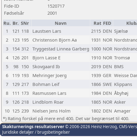
Fide-ID
1520717
Fødselsår
2001
Ru.
Br.
SNr
Navn
Rat
FED
Klub
1
121
118
Laustsen Lars
2115
DEN
Sjælsø
2
123
195
Christenson Bjorn Aa
1931
NOR
Nordstran
3
154
312
Tryggestad Linnea Garberg
1000
NOR
Nordstran
4
126
201
Bjorn Lasse E
1910
NOR
Tromsø
5
98
150
Skovgaard Ib
2019
DEN
BMS
6
119
193
Mehringer Joerg
1939
GER
Weisse Da
7
129
217
Bohman Leif
1866
SWE
Klippans
8
111
173
Rasmussen Lars
1984
DEN
Åbyhøj
9
126
218
Lindblom Roar
1865
NOR
Asker
10
125
239
Nielsen Jens Holm
1802
DEN
Amager
*) Rating forskel på mere end 400. Det var begrænset til 400.
Skakturnerings resultatserver
© 2006-2026 Heinz Herzog
, CMS-Ver
Juridiske detaljer / brugsbetingelser