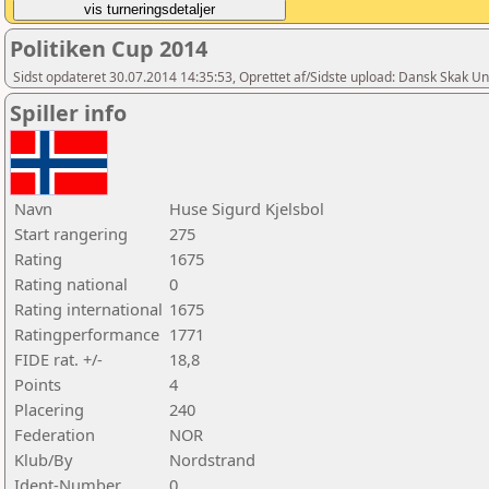
Politiken Cup 2014
Sidst opdateret 30.07.2014 14:35:53, Oprettet af/Sidste upload: Dansk Skak U
Spiller info
Navn
Huse Sigurd Kjelsbol
Start rangering
275
Rating
1675
Rating national
0
Rating international
1675
Ratingperformance
1771
FIDE rat. +/-
18,8
Points
4
Placering
240
Federation
NOR
Klub/By
Nordstrand
Ident-Number
0