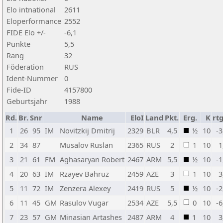
Elo intnational
2611
Eloperformance
2552
FIDE Elo +/-
-6,1
Punkte
5,5
Rang
32
Föderation
RUS
Ident-Nummer
0
Fide-ID
4157800
Geburtsjahr
1988
Rd.
Br.
Snr
Name
EloI
Land
Pkt.
Erg.
K
rtg
1
26
95
IM
Novitzkij Dmitrij
2329
BLR
4,5
½
10
-3
2
34
87
Musalov Ruslan
2365
RUS
2
1
10
1
3
21
61
FM
Aghasaryan Robert
2467
ARM
5,5
½
10
-1
4
20
63
IM
Rzayev Bahruz
2459
AZE
3
1
10
3
5
11
72
IM
Zenzera Alexey
2419
RUS
5
½
10
-2
6
11
45
GM
Rasulov Vugar
2534
AZE
5,5
0
10
-6
7
23
57
GM
Minasian Artashes
2487
ARM
4
1
10
3