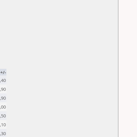
+/-
,40
,90
,90
,00
,50
,10
,30