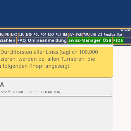
Servert
TA
JPN
MKD
LTU
NED
POL
POR
ROU
RUS
SRB
SVK
SWE
TUR
UKR
VIE
FontSize:11pt
ozahlen
FAQ
Onlineanmeldung
Swiss-Manager
ÖSB
FIDE
urchforsten aller Links (täglich 100.000
ieren, werden bei allen Turnieren, die
ch folgenden Knopf angezeigt:
 A
ter Upload: BELARUS CHESS FEDERATION