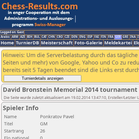
Logged on: Gast
Arabic
ARM
AZE
BIH
BUL
CAT
CHN
CRO
CZE
DEN
ENG
ESP
FAI
FIN
FRA
GER
GRE
INA
I
Home
TurnierDB
Meisterschaft
Foto-Galerie
Meldekartei
El
Hinweis: Um die Serverbelastung durch das tägliche D
Seiten und mehr) von Google, Yahoo und Co zu reduz
bereits seit 5 Tagen beendet sind die Links erst dur
David Bronstein Memorial 2014 tournament
Die Seite wurde zuletzt aktualisiert am 19.02.2014 13:47:10, Ersteller/Letz
Spieler Info
Name
Ponkratov Pavel
Titel
GM
Startrang
26
Elo national
0