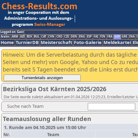
Logged on: Gast
Arabic
ARM
AZE
BIH
BUL
CAT
CHN
CRO
CZE
DEN
ENG
ESP
FAI
FIN
FRA
GER
GRE
INA
I
Home
TurnierDB
Meisterschaft
Foto-Galerie
Meldekartei
El
Hinweis: Um die Serverbelastung durch das tägliche D
Seiten und mehr) von Google, Yahoo und Co zu reduz
bereits seit 5 Tagen beendet sind die Links erst dur
Bezirksliga Ost Kärnten 2025/2026
Die Seite wurde zuletzt aktualisiert am 01.04.2026 12:25:23, Ersteller/Letz
Suche nach Team
Teamauslosung aller Runden
1. Runde am 04.10.2025 um 15:00 Uhr
Nr.
Team
T