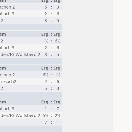
eam
Erg.
:
Erg.
irchen 2
5
:
3
llach 3
2
:
6
 2
3
:
5
eam
Erg.
:
Erg.
 2
1½
:
6½
llach 3
2
:
6
den/IG Wolfsberg 2
3
:
5
eam
Erg.
:
Erg.
irchen 2
6½
:
1½
Friesach2
2
:
6
 2
5
:
3
eam
Erg.
:
Erg.
llach 3
1
:
7
den/IG Wolfsberg 2
5½
:
2½
7
:
1