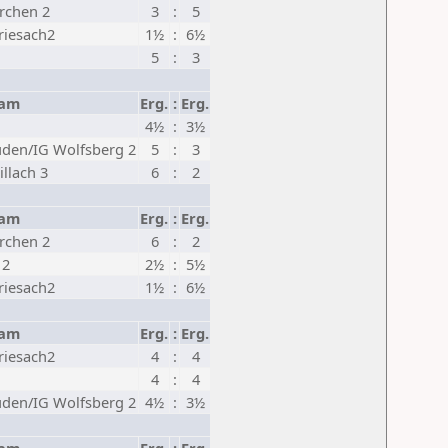
irchen 2
3
:
5
Friesach2
1½
:
6½
5
:
3
eam
Erg.
:
Erg.
4½
:
3½
den/IG Wolfsberg 2
5
:
3
llach 3
6
:
2
eam
Erg.
:
Erg.
irchen 2
6
:
2
 2
2½
:
5½
Friesach2
1½
:
6½
eam
Erg.
:
Erg.
Friesach2
4
:
4
4
:
4
den/IG Wolfsberg 2
4½
:
3½