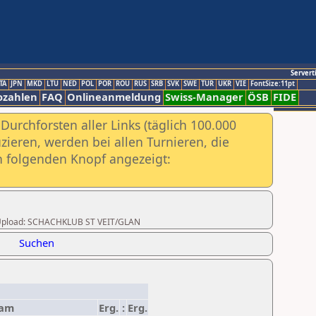
Servert
TA
JPN
MKD
LTU
NED
POL
POR
ROU
RUS
SRB
SVK
SWE
TUR
UKR
VIE
FontSize:11pt
ozahlen
FAQ
Onlineanmeldung
Swiss-Manager
ÖSB
FIDE
urchforsten aller Links (täglich 100.000
ieren, werden bei allen Turnieren, die
ch folgenden Knopf angezeigt:
ter Upload: SCHACHKLUB ST VEIT/GLAN
Suchen
eam
Erg.
:
Erg.