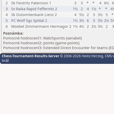
2
Sk Feistritz Paternion 1
3
3
*
*
4
6½
6
3
Sv Raika Rapid Feffernitz 2
1½
2
4
1½
*
*
4
4
Sk Dolomitenbank Lienz 2
4
5½
2
3
3½
5
5
PC Wolf Sgs Spittal 2
1½
3½
6
3
3½
2½
5
6
Moebel Zimmermann Hermagor 2
1½
4½
2
2½
3½
2
3
Poznámka:
Pomocné hodnocení1: Matchpoints (variabel)
Pomocné hodnocení2: points (game-points)
Pomocné hodnocení3: Extended Direct Encounter for teams (ED
Chess-Tournament-Results-Server
© 2006-2026 Heinz Herzog
, CMS-
tiráž