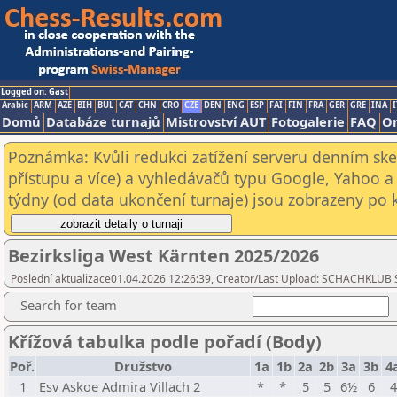
Logged on: Gast
Arabic
ARM
AZE
BIH
BUL
CAT
CHN
CRO
CZE
DEN
ENG
ESP
FAI
FIN
FRA
GER
GRE
INA
I
Domů
Databáze turnajů
Mistrovství AUT
Fotogalerie
FAQ
On
Poznámka: Kvůli redukci zatížení serveru denním s
přístupu a více) a vyhledávačů typu Google, Yahoo a 
týdny (od data ukončení turnaje) jsou zobrazeny po kl
Bezirksliga West Kärnten 2025/2026
Poslední aktualizace01.04.2026 12:26:39, Creator/Last Upload: SCHACHKLUB
Search for team
Křížová tabulka podle pořadí (Body)
Poř.
Družstvo
1a
1b
2a
2b
3a
3b
4
1
Esv Askoe Admira Villach 2
*
*
5
5
6½
6
4