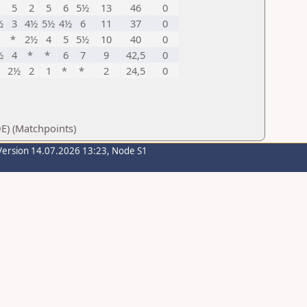
5
2
5
6
5½
13
46
0
½
3
4½
5½
4½
6
11
37
0
*
*
2½
4
5
5½
10
40
0
½
4
*
*
6
7
9
42,5
0
2½
2
1
*
*
2
24,5
0
E) (Matchpoints)
Version 14.07.2026 13:23, Node S1