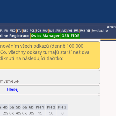
Servert
TA
JPN
MKD
LTU
NED
POL
POR
ROU
RUS
SRB
SVK
SWE
TUR
UKR
VIE
FontSize:11pt
line Registrace
Swiss-Manager
ÖSB
FIDE
kenováním všech odkazů (denně 100 000
Co, všechny odkazy turnajů starší než dva
iknutí na následující tlačítko:
 ST VEIT/GLAN
Hledej
a
4b
5a
5b
6a
6b
PH 1
PH 2
PH 3
2½
6½
4½
6½
3½
15
50
0