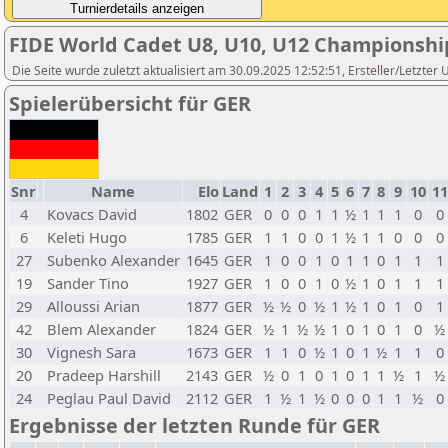
FIDE World Cadet U8, U10, U12 Championshi
Die Seite wurde zuletzt aktualisiert am 30.09.2025 12:52:51, Ersteller/Letzter 
Spielerübersicht für GER
Snr
Name
Elo
Land
1
2
3
4
5
6
7
8
9
10
11
4
Kovacs David
1802
GER
0
0
0
1
1
½
1
1
1
0
0
6
Keleti Hugo
1785
GER
1
1
0
0
1
½
1
1
0
0
0
27
Subenko Alexander
1645
GER
1
0
0
1
0
1
1
0
1
1
1
19
Sander Tino
1927
GER
1
0
0
1
0
½
1
0
1
1
1
29
Alloussi Arian
1877
GER
½
½
0
½
1
½
1
0
1
0
1
42
Blem Alexander
1824
GER
½
1
½
½
1
0
1
0
1
0
½
30
Vignesh Sara
1673
GER
1
1
0
½
1
0
1
½
1
1
0
20
Pradeep Harshill
2143
GER
½
0
1
0
1
0
1
1
½
1
½
24
Peglau Paul David
2112
GER
1
½
1
½
0
0
0
1
1
½
0
Ergebnisse der letzten Runde für GER