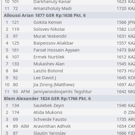
10
101
Darkhanuly Kaisar
1623
KA
11
72
Amanzholuly Madi
1720
KA
Alloussi Arian 1877 GER Rp:1638 Pkt. 6
1
121
Gokita Kensei
1566
JP
2
119
Solovev Nikolai
1582
LU
3
97
Murat Yeskendir
1631
KA
4
125
Baipeissov Aliakbar
1557
KA
5
161
Farsat Hossain Ayyaan
1473
BA
6
107
Ermek Nurtilek
1612
KA
7
133
Mukashev Alan
1545
KA
8
84
Laszlo Botond
1673
HU
9
92
Lee David J
1645
KO
10
80
Jia Zining (Matthew)
1697
AU
11
93
AFM
Jamiyanoidovjamts Tegshtur
1642
MG
Blem Alexander 1824 GER Rp:1766 Pkt. 6
1
134
Saulebek Zeyin
1540
KA
2
174
Atida Mukono
0
ZI
3
69
Schveide Fausto
1735
AR
4
89
AIM
Aravinthan Adhvik
1654
CA
5
87
Slautin Yaroslav
1666
FI