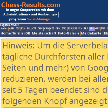
Logged on: Gast
Arabic
ARM
AZE
BIH
BUL
CAT
CHN
CRO
CZE
DEN
ENG
ESP
FAI
FIN
FRA
GER
GRE
INA
I
Home
TurnierDB
Meisterschaft
Foto-Galerie
Meldekartei
El
Hinweis: Um die Serverbel
tägliche Durchforsten aller 
Seiten und mehr) von Goog
reduzieren, werden bei alle
seit 5 Tagen beendet sind d
folgenden Knopf angezeigt