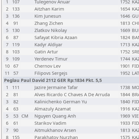
1
107
Tulegenov Anuar
1752
KA
2
133
Aitzhan Karim
1654
KA
3
136
Kim Junesun
1646
G
4
91
Zhang Zichen
1813
CH
5
130
Zlatkov Nikolay
1669
BU
6
87
Safayat Kibria Azaan
1824
BA
7
119
Kadyr Aldiyar
1713
KA
8
103
Gatin Artur
1752
SR
9
109
Yerdenev Timur
1744
KA
10
67
Chernov Lev
1901
FI
11
57
Filipovs Sergejs
1952
LA
Peglau Paul David 2112 GER Rp:1834 Pkt. 5,5
1
111
Jazire Jermaine Tafar
1738
MO
2
81
Alves Ricardo C Chaves A De Arruda
1844
BR
3
82
Kalinichenko German Yu
1840
FI
4
63
Almazuly Azamat
1916
KA
5
53
CM
Nguyen Quang Anh
1969
VIE
6
61
Starikov Vadim
1933
FI
7
90
Aitmukhanov Arsen
1813
KA
8
155
Parakhatov Nurzhan
1575
KA