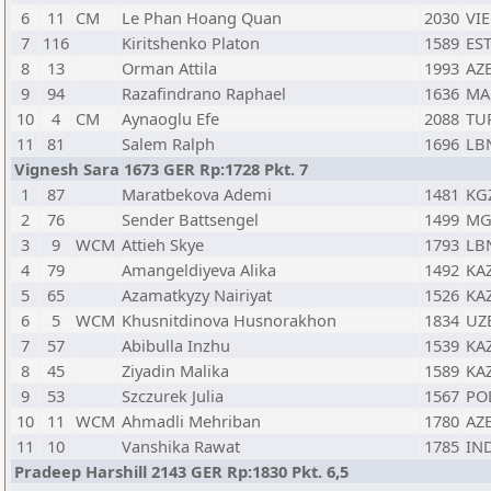
6
11
CM
Le Phan Hoang Quan
2030
VIE
7
116
Kiritshenko Platon
1589
ES
8
13
Orman Attila
1993
AZ
9
94
Razafindrano Raphael
1636
MA
10
4
CM
Aynaoglu Efe
2088
TU
11
81
Salem Ralph
1696
LB
Vignesh Sara 1673 GER Rp:1728 Pkt. 7
1
87
Maratbekova Ademi
1481
KG
2
76
Sender Battsengel
1499
MG
3
9
WCM
Attieh Skye
1793
LB
4
79
Amangeldiyeva Alika
1492
KA
5
65
Azamatkyzy Nairiyat
1526
KA
6
5
WCM
Khusnitdinova Husnorakhon
1834
UZ
7
57
Abibulla Inzhu
1539
KA
8
45
Ziyadin Malika
1589
KA
9
53
Szczurek Julia
1567
PO
10
11
WCM
Ahmadli Mehriban
1780
AZ
11
10
Vanshika Rawat
1785
IN
Pradeep Harshill 2143 GER Rp:1830 Pkt. 6,5