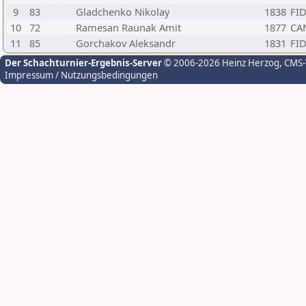
9
83
Gladchenko Nikolay
1838
FI
10
72
Ramesan Raunak Amit
1877
CA
11
85
Gorchakov Aleksandr
1831
FI
Der Schachturnier-Ergebnis-Server
© 2006-2026 Heinz Herzog
, CMS
Impressum / Nutzungsbedingungen