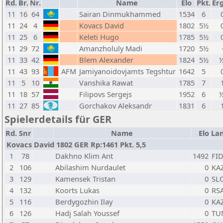
Rd.
Br.
Nr.
Name
Elo
Pkt.
Er
11
16
64
Sairan Dinmukhammed
1534
6
11
24
4
Kovacs David
1802
5½
11
25
6
Keleti Hugo
1785
5½
11
29
72
Amanzholuly Madi
1720
5½
11
33
42
Blem Alexander
1824
5½
½
11
43
93
AFM
Jamiyanoidovjamts Tegshtur
1642
5
11
5
10
Vanshika Rawat
1785
7
11
18
57
Filipovs Sergejs
1952
6
½
11
27
85
Gorchakov Aleksandr
1831
6
Spielerdetails für GER
Rd.
Snr
Name
Elo
La
Kovacs David 1802 GER Rp:1461 Pkt. 5,5
1
78
Dakhno Klim Ant
1492
FI
2
106
Abilashim Nurdaulet
0
KA
3
129
Kamensek Tristan
0
SL
4
132
Koorts Lukas
0
RS
5
116
Berdygozhin Ilay
0
KA
6
126
Hadj Salah Youssef
0
TU