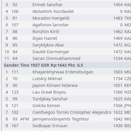
3
92
Ermek Sanzhar
1454
KA
4
106
Abilashim Nurdaulet
0
KA
5
81
Muradov Hangeldi
1483
TK
6
107
Agafonov Iaroslav
0
MD
7
88
Ronzhin Kirill
1462
KA
8
86
Iliyas Hazret
1469
KA
9
85
Saryldykov Abai
1472
KG
10
84
Daulet Darmenyar
1472
KA
11
64
Sairan Dinmukhammed
1534
KA
Sander Tino 1927 GER Rp:1642 Pkt. 6,5
1
111
Khayankhyrwaa Erdenebulgan
1603
MG
2
70
Lutskiy Mikhail
1734
CZ
3
90
Jayson Kimani Ndarwa
1651
KE
4
123
Lau Great Boyou
1560
NZ
5
99
Turdybay Sanzhar
1625
KA
6
121
Gokita Kensei
1566
JP
7
102
Cienfuegos Torres Cristopher Alejandro
1622
ME
8
93
AFM
Jamiyanoidovjamts Tegshtur
1642
MG
9
167
Sodbayar Irmuun
1430
BE