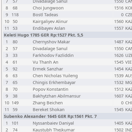
7
57
Divadalage Sanul
1550
CA
8
68
Choi Jungwoon
1516
KO
9
118
Bostl Tadeas
0
CZ
10
50
Kairgaliyev Alinur
1560
KA
11
53
Endibayev Aslan
1557
KA
Keleti Hugo 1785 GER Rp:1527 Pkt. 5,5
1
80
Chernyshov Makar
1487
KA
2
57
Divadalage Sanul
1550
CA
3
33
Farkhodov Fazliddin
1626
UZ
4
61
Vu Thanh An
1545
VIE
5
92
Ermek Sanzhar
1454
KA
6
63
Chen Nicholas Yuileng
1539
AU
7
65
Chingis Erkhembayar
1532
MG
8
70
Popov Konstantin
1512
KA
9
38
Bakhytzhan Abilmansur
1607
KA
10
149
Zhang Beichen
0
CH
11
59
Bereket Shokan
1545
KA
Subenko Alexander 1645 GER Rp:1561 Pkt. 7
1
101
Nyssanbaiev Daniyal
1405
KA
2
74
Kaustubh Thejkumar
1502
IN