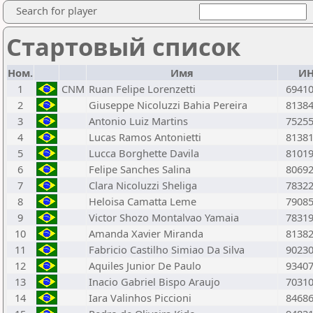
Search for player
Стартовый список
Ном.
Имя
И
1
CNM
Ruan Felipe Lorenzetti
6941
2
Giuseppe Nicoluzzi Bahia Pereira
8138
3
Antonio Luiz Martins
7525
4
Lucas Ramos Antonietti
8138
5
Lucca Borghette Davila
8101
6
Felipe Sanches Salina
8069
7
Clara Nicoluzzi Sheliga
7832
8
Heloisa Camatta Leme
7908
9
Victor Shozo Montalvao Yamaia
7831
10
Amanda Xavier Miranda
8138
11
Fabricio Castilho Simiao Da Silva
9023
12
Aquiles Junior De Paulo
9340
13
Inacio Gabriel Bispo Araujo
7031
14
Iara Valinhos Piccioni
8468