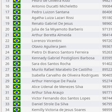
15
Pedro de Oliveira Kido
9482
16
Antonio Ducatti Micheletto
9908
17
Pedro Luizon Santana
8640
18
Agatha Luiza Lazari Rissi
9518
19
Renato Gabriel De Jesus
9896
20
Julia de Sa Miyamoto Barberis
9713
21
Arthur Beretta Almeida
9841
22
Lorenzo Vicentini
9972
23
Otavio Aguilera Jaen
9936
24
Pietro Di Bianco Santoro Ferreira
9526
25
Kennady Gabriel Postiglioni Barbosa
8359
26
Sara dos Santos Rocha
9140
27
Murilo Rafael Marabelo De Castilho
8952
28
Isabella Carvalho de Oliveira Rodrigues
9046
29
Arthur Henrique De Paula
9527
30
Alice Udenal de Menezes Silva
9839
31
Arthur Silva Araujo
9977
32
Victor Fernando dos Santos Lopes
9874
33
Daniel Strole Da Silva
9679
34
Kemilly Victoria de Jesus Soares
9895