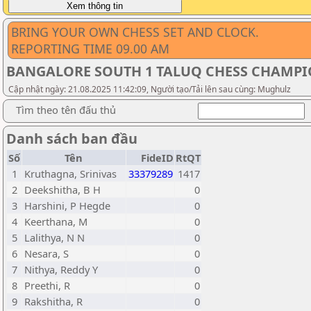
BRING YOUR OWN CHESS SET AND CLOCK.
REPORTING TIME 09.00 AM
BANGALORE SOUTH 1 TALUQ CHESS CHAMPION
Cập nhật ngày: 21.08.2025 11:42:09, Người tạo/Tải lên sau cùng: Mughulz
Tìm theo tên đấu thủ
Danh sách ban đầu
Số
Tên
FideID
RtQT
1
Kruthagna, Srinivas
33379289
1417
2
Deekshitha, B H
0
3
Harshini, P Hegde
0
4
Keerthana, M
0
5
Lalithya, N N
0
6
Nesara, S
0
7
Nithya, Reddy Y
0
8
Preethi, R
0
9
Rakshitha, R
0