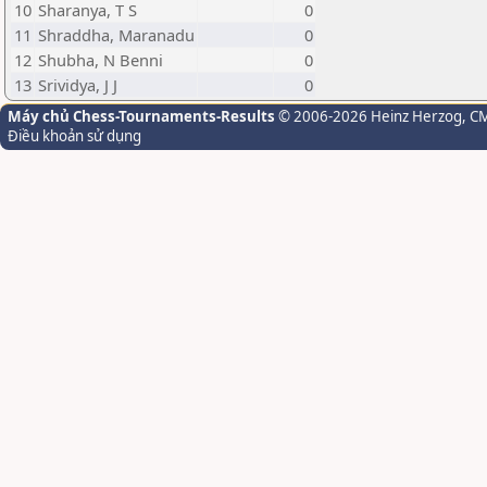
10
Sharanya, T S
0
11
Shraddha, Maranadu
0
12
Shubha, N Benni
0
13
Srividya, J J
0
Máy chủ Chess-Tournaments-Results
© 2006-2026 Heinz Herzog
, C
Điều khoản sử dụng