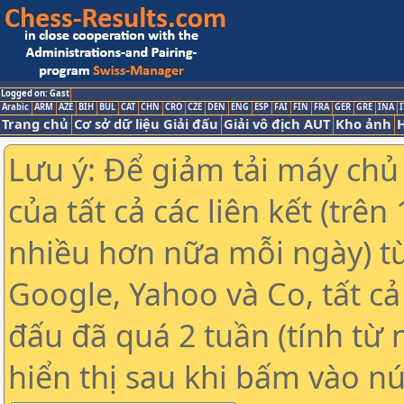
Logged on: Gast
Arabic
ARM
AZE
BIH
BUL
CAT
CHN
CRO
CZE
DEN
ENG
ESP
FAI
FIN
FRA
GER
GRE
INA
I
Trang chủ
Cơ sở dữ liệu Giải đấu
Giải vô địch AUT
Kho ảnh
H
Lưu ý: Để giảm tải máy chủ
của tất cả các liên kết (trê
nhiều hơn nữa mỗi ngày) t
Google, Yahoo và Co, tất cả 
đấu đã quá 2 tuần (tính từ 
hiển thị sau khi bấm vào nú