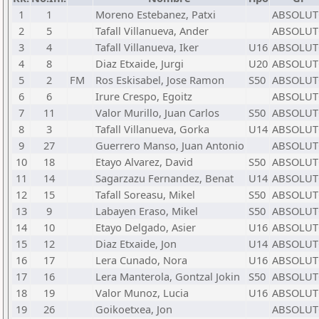
1
1
Moreno Estebanez, Patxi
ABSOLU
2
5
Tafall Villanueva, Ander
ABSOLU
3
4
Tafall Villanueva, Iker
U16
ABSOLU
4
8
Diaz Etxaide, Jurgi
U20
ABSOLU
5
2
FM
Ros Eskisabel, Jose Ramon
S50
ABSOLU
6
6
Irure Crespo, Egoitz
ABSOLU
7
11
Valor Murillo, Juan Carlos
S50
ABSOLU
8
3
Tafall Villanueva, Gorka
U14
ABSOLU
9
27
Guerrero Manso, Juan Antonio
ABSOLU
10
18
Etayo Alvarez, David
S50
ABSOLU
11
14
Sagarzazu Fernandez, Benat
U14
ABSOLU
12
15
Tafall Soreasu, Mikel
S50
ABSOLU
13
9
Labayen Eraso, Mikel
S50
ABSOLU
14
10
Etayo Delgado, Asier
U16
ABSOLU
15
12
Diaz Etxaide, Jon
U14
ABSOLU
16
17
Lera Cunado, Nora
U16
ABSOLU
17
16
Lera Manterola, Gontzal Jokin
S50
ABSOLU
18
19
Valor Munoz, Lucia
U16
ABSOLU
19
26
Goikoetxea, Jon
ABSOLU