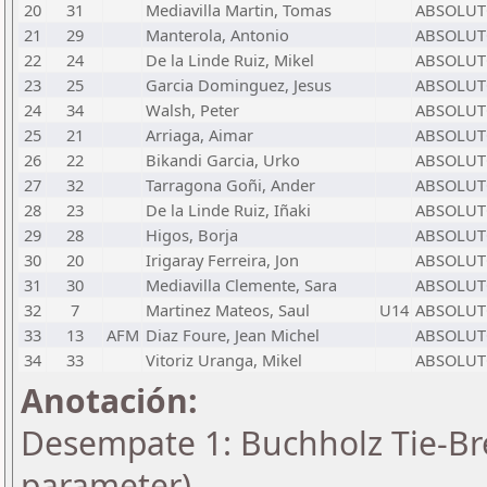
20
31
Mediavilla Martin, Tomas
ABSOLU
21
29
Manterola, Antonio
ABSOLU
22
24
De la Linde Ruiz, Mikel
ABSOLU
23
25
Garcia Dominguez, Jesus
ABSOLU
24
34
Walsh, Peter
ABSOLU
25
21
Arriaga, Aimar
ABSOLU
26
22
Bikandi Garcia, Urko
ABSOLU
27
32
Tarragona Goñi, Ander
ABSOLU
28
23
De la Linde Ruiz, Iñaki
ABSOLU
29
28
Higos, Borja
ABSOLU
30
20
Irigaray Ferreira, Jon
ABSOLU
31
30
Mediavilla Clemente, Sara
ABSOLU
32
7
Martinez Mateos, Saul
U14
ABSOLU
33
13
AFM
Diaz Foure, Jean Michel
ABSOLU
34
33
Vitoriz Uranga, Mikel
ABSOLU
Anotación:
Desempate 1: Buchholz Tie-Bre
parameter)