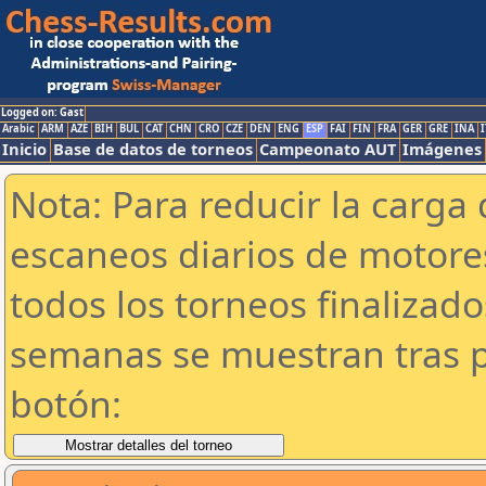
Logged on: Gast
Arabic
ARM
AZE
BIH
BUL
CAT
CHN
CRO
CZE
DEN
ENG
ESP
FAI
FIN
FRA
GER
GRE
INA
I
Inicio
Base de datos de torneos
Campeonato AUT
Imágenes
Nota: Para reducir la carga 
escaneos diarios de motor
todos los torneos finalizad
semanas se muestran tras p
botón: