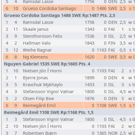
5
4
Ramsdal Lasse
1756
0
DEN
2,5
w 
6
10
Grueso Cordoba Santiago
0
1486
SWE
2,5
s 1
Grueso Cordoba Santiago 1486 SWE Rp:1487 Pts. 2,5
1
4
Ramsdal Lasse
1756
0
DEN
2,5
w 
2
11
Skaale Janus
1343
0
FAI
1
s 
3
9
Steinthorsson Felix
1536
0
ISL
2,5
w 
4
2
Hallman Valo
1843
0
FIN
3,5
w 
5
12
Weihe Ragnar
0
1163
FAI
0,5
s 1
6
8
Ng Klemens
1620
0
SWE
3,5
w 
Nguyen Gabriel 1535 SWE Rp:1665 Pts. 4
1
10
Nielsen Jón Í Horni
0
1103
FAI
2
s 1
2
1
Bjerre Jonas
1899
0
DEN
4
w 
3
5
Kravchuk Mykhaylo
1453
0
ISL
3
s 
4
3
Stefansson Vignir Vatnar
1800
0
ISL
4,5
w 
5
2
Olsen Filip Boe
1876
0
DEN
5
w 
6
9
Reimegård Emil
0
1108
SWE
1,5
s 1
Reimegård Emil 1108 SWE Rp:1168 Pts. 1,5
1
3
Stefansson Vignir Vatnar
1800
0
ISL
4,5
s 0
2
10
Nielsen Jón Í Horni
0
1103
FAI
2
w 
3
7
Robertsen Bjørn
0
1365
NOR
2,5
w 