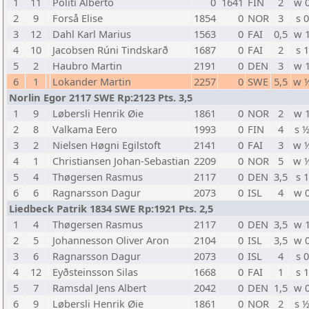
1
11
Politi Alberto
0
1641
FIN
2
w 
2
9
Forså Elise
1854
0
NOR
3
s 0
3
12
Dahl Karl Marius
1563
0
FAI
0,5
w 
4
10
Jacobsen Rúni Tindskarð
1687
0
FAI
2
s 1
5
2
Haubro Martin
2191
0
DEN
3
w 
6
1
Lokander Martin
2257
0
SWE
5,5
w 
Norlin Egor 2117 SWE Rp:2123 Pts. 3,5
1
9
Løbersli Henrik Øie
1861
0
NOR
2
w 
2
8
Valkama Eero
1993
0
FIN
4
s 
3
2
Nielsen Høgni Egilstoft
2141
0
FAI
3
w 
4
1
Christiansen Johan-Sebastian
2209
0
NOR
5
w 
5
4
Thøgersen Rasmus
2117
0
DEN
3,5
s 1
6
6
Ragnarsson Dagur
2073
0
ISL
4
w 
Liedbeck Patrik 1834 SWE Rp:1921 Pts. 2,5
1
4
Thøgersen Rasmus
2117
0
DEN
3,5
w 
2
5
Johannesson Oliver Aron
2104
0
ISL
3,5
w 
3
6
Ragnarsson Dagur
2073
0
ISL
4
s 0
4
12
Eyðsteinsson Silas
1668
0
FAI
1
s 1
5
7
Ramsdal Jens Albert
2042
0
DEN
1,5
w 
6
9
Løbersli Henrik Øie
1861
0
NOR
2
s 