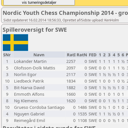
Nordic Youth Chess Championship 2014 - gr
Sidst opdateret 16.02.2014 18:56:33, Oprettet af/Sidste upload: KenHolm
Spilleroversigt for SWE
SNr
Navn
RatI
RatN
FED
1
2
3
4
5
6
P
1
Lokander Martin
2257
0
SWE
1
1
1
1
1
½
5
Olofsson-Dolk Mattis
2097
0
SWE
0
0
1
1
1
½
3
Norlin Egor
2117
0
SWE
1
½
½
½
1
0
10
Liedbeck Patrik
1834
0
SWE
1
0
0
1
0
½
5
Bit-Narva David
1882
0
SWE
1
½
½
½
1
0
9
Emmoth Alfons
1660
0
SWE
0
1
0
1
0
1
8
Ng Klemens
1620
0
SWE
0
0
1
½
1
1
10
Grueso Cordoba Santiago
0
1486
SWE
0
½
1
0
1
0
4
Nguyen Gabriel
0
1535
SWE
1
1
½
½
0
1
9
Reimegård Emil
0
1108
SWE
0
0
0
½
1
0