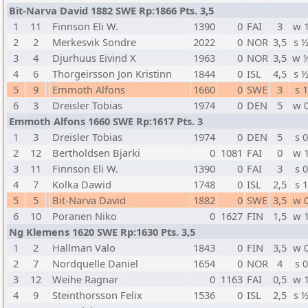
Bit-Narva David 1882 SWE Rp:1866 Pts. 3,5
1
11
Finnson Eli W.
1390
0
FAI
3
w 
2
2
Merkesvik Sondre
2022
0
NOR
3,5
s 
3
4
Djurhuus Eivind X
1963
0
NOR
3,5
w 
4
6
Thorgeirsson Jon Kristinn
1844
0
ISL
4,5
s 
5
9
Emmoth Alfons
1660
0
SWE
3
s 1
6
3
Dreisler Tobias
1974
0
DEN
5
w 
Emmoth Alfons 1660 SWE Rp:1617 Pts. 3
1
3
Dreisler Tobias
1974
0
DEN
5
s 0
2
12
Bertholdsen Bjarki
0
1081
FAI
0
w 
3
11
Finnson Eli W.
1390
0
FAI
3
s 0
4
7
Kolka Dawid
1748
0
ISL
2,5
s 1
5
5
Bit-Narva David
1882
0
SWE
3,5
w 
6
10
Poranen Niko
0
1627
FIN
1,5
w 
Ng Klemens 1620 SWE Rp:1630 Pts. 3,5
1
2
Hallman Valo
1843
0
FIN
3,5
w 
2
7
Nordquelle Daniel
1654
0
NOR
4
s 0
3
12
Weihe Ragnar
0
1163
FAI
0,5
w 
4
9
Steinthorsson Felix
1536
0
ISL
2,5
s 