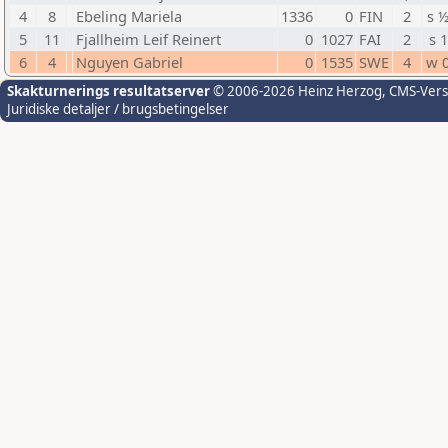
4
8
Ebeling Mariela
1336
0
FIN
2
s 
5
11
Fjallheim Leif Reinert
0
1027
FAI
2
s 1
6
4
Nguyen Gabriel
0
1535
SWE
4
w 
Skakturnerings resultatserver
© 2006-2026 Heinz Herzog
, CMS-Ver
Juridiske detaljer / brugsbetingelser