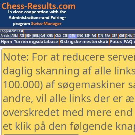
Logged on: Gast
Arabic
ARM
AZE
BIH
BUL
CAT
CHN
CRO
CZE
DEN
ENG
ESP
FAI
FIN
FRA
GER
GRE
INA
I
Hjem
Turneringsdatabase
Østrigske mesterskab
Fotos
FAQ 
Note: For at reducere serv
daglig skanning af alle link
100.000) af søgemaskiner 
andre, vil alle links der er 
overskredet med mere end to
et klik på den følgende kna