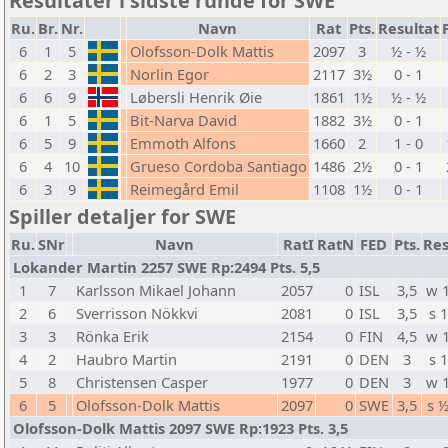
Resultater i sidste runde for SWE
Ru.
Br.
Nr.
Navn
Rat
Pts.
Resultat
6
1
5
Olofsson-Dolk Mattis
2097
3
½ - ½
6
2
3
Norlin Egor
2117
3½
0 - 1
6
6
9
Løbersli Henrik Øie
1861
1½
½ - ½
6
1
5
Bit-Narva David
1882
3½
0 - 1
6
5
9
Emmoth Alfons
1660
2
1 - 0
6
4
10
Grueso Cordoba Santiago
1486
2½
0 - 1
6
3
9
Reimegård Emil
1108
1½
0 - 1
Spiller detaljer for SWE
Ru.
SNr
Navn
RatI
RatN
FED
Pts.
Res
Lokander Martin 2257 SWE Rp:2494 Pts. 5,5
1
7
Karlsson Mikael Johann
2057
0
ISL
3,5
w 
2
6
Sverrisson Nökkvi
2081
0
ISL
3,5
s 1
3
3
Rönka Erik
2154
0
FIN
4,5
w 
4
2
Haubro Martin
2191
0
DEN
3
s 1
5
8
Christensen Casper
1977
0
DEN
3
w 
6
5
Olofsson-Dolk Mattis
2097
0
SWE
3,5
s 
Olofsson-Dolk Mattis 2097 SWE Rp:1923 Pts. 3,5