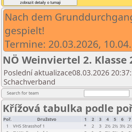
Nach dem Grunddurchgang 
gespielt!
Termine: 20.03.2026, 10.04
NÖ Weinviertel 2. Klasse
Poslední aktualizace08.03.2026 20:37:
Schachverband
Search for team
Křížová tabulka podle po
Poř.
Družstvo
1
2
3
4
5
6
7
1
VHS Strasshof 1
*
2
3
2½
2½
3½
2