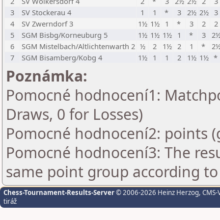
2
SV Wolkersdorf 4
2
*
3
2½
2½
2
3
3
SV Stockerau 4
1
1
*
3
2½
2½
3
4
SV Zwerndorf 3
1½
1½
1
*
3
2
2
5
SGM Bisbg/Korneuburg 5
1½
1½
1½
1
*
3
2
6
SGM Mistelbach/Altlichtenwarth 2
½
2
1½
2
1
*
2
7
SGM Bisamberg/Kobg 4
1½
1
1
2
1½
1½
*
Poznámka:
Pomocné hodnocení1: Matchpoin
Draws, 0 for Losses)
Pomocné hodnocení2: points (
Pomocné hodnocení3: The resul
same point group according to
Chess-Tournament-Results-Server
© 2006-2026 Heinz Herzog
, CMS-
tiráž