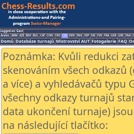
Logged on: Gast
Arabic
ARM
AZE
BIH
BUL
CAT
CHN
CRO
CZE
DEN
ENG
ESP
FAI
FIN
FRA
GER
GRE
INA
I
Domů
Databáze turnajů
Mistrovství AUT
Fotogalerie
FAQ
On
Poznámka: Kvůli redukci za
skenováním všech odkazů (
a více) a vyhledávačů typu 
všechny odkazy turnajů star
data ukončení turnaje) jsou
na následující tlačítko: