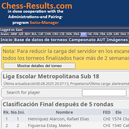
Logged on: Gast
Arabic
ARM
AZE
BIH
BUL
CAT
CHN
CRO
CZE
DEN
ENG
ESP
FAI
FIN
FRA
GER
GRE
INA
I
Inicio
Base de datos de torneos
Campeonato AUT
Imágenes
Nota: Para reducir la carga del servidor en los esc
todos los torneos finalizados hace más de 2 semanas
Liga Escolar Metropolitana Sub 18
Última actualización30.08.2025 20:37:13, Propietario/Última carga: alantra
Search for player
Clasificación Final después de 5 rondas
Rk.
No.Ini.
Nombre
FED
Elo
1
1
Henriquez Alarcon, Rafael Elias
CHI
1574
Cl
2
2
Figueroa Estay, Mateo
CHI
1540
Ca