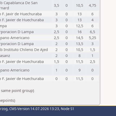
ub Capablanca De San
3,5
0
10,5
4,75
rnard
 F. Javir de Huechuraba
3
0
13
6
n F. Javier de Huechuraba
3
0
13
4
mpa
3
0
12,5
6
rporacion D Lampa
2,5
0
16
6,5
spano Americano
2,5
0
14,5
5,25
rporacion D Lampa
2
0
13,5
3
b Instituto Chileno De Ajed
2
0
10,5
1,5
lasanz
2
0
8
1
n F. Javier de Huechuraba
1,5
0
11,5
2,5
spano Americano
1
0
9
0
n F. Javier de Huechuraba
0
0
11,5
0
e same point group)
epoints)
erzog
, CMS-Version 14.07.2026 13:23, Node S1