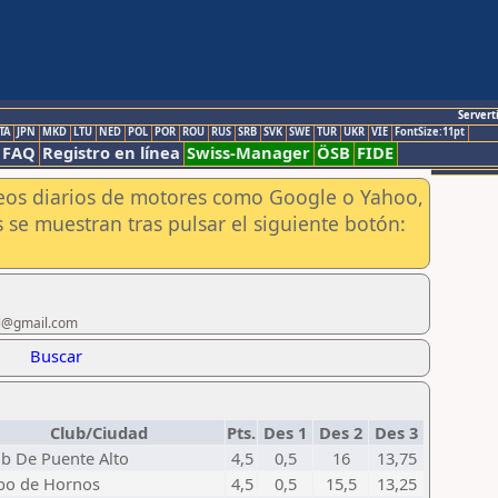
Servert
TA
JPN
MKD
LTU
NED
POL
POR
ROU
RUS
SRB
SVK
SWE
TUR
UKR
VIE
FontSize:11pt
FAQ
Registro en línea
Swiss-Manager
ÖSB
FIDE
aneos diarios de motores como Google o Yahoo,
 se muestran tras pulsar el siguiente botón:
mol@gmail.com
Buscar
Club/Ciudad
Pts.
Des 1
Des 2
Des 3
ub De Puente Alto
4,5
0,5
16
13,75
bo de Hornos
4,5
0,5
15,5
13,25