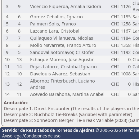
Cl
3
9
Vicencio Figueroa, Amalia Isidora
CHI
1126
Be
4
6
Gomez Ceballos, Ignacio
CHI
1185
San
5
4
Palmieri Solis, Franco
CHI
1258
Sa
6
8
Lazcano Lara, Cristobal
CHI
1167
La
7
7
Quilaqueo Villanueva, Nicolas
CHI
1184
Co
8
3
Mollo Navarrete, Franco Arturo
CHI
1358
Hi
9
5
Sandoval Sotomayor, Cristofer
CHI
1192
Co
10
13
Echague Moreno, Jose Agustin
CHI
0
Clu
11
14
Rojas Latorre, Cristobal Ignacio
CHI
0
Ca
12
10
Davelouis Alvarez, Sebastian
CHI
1008
Sa
Albornoz Finterbusch, Luciano
13
12
CHI
0
Hi
Andres
14
11
Acevedo Barahona, Martina Anabel
CHI
0
Sa
Anotación:
Desempate 1: Direct Encounter (The results of the players in th
Desempate 2: Buchholz Tie-Breaks (variabel with parameter)
Desempate 3: Sonneborn Berger Tie-Break Variable (2023) (Gam
Servidor de Resultados de Torneos de Ajedrez
© 2006-2026 Heinz H
Aviso legal/Condiciones de uso