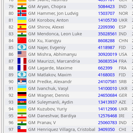
79
GM
Aryan, Chopra
5084423
IND
80
GM
Hammer, Jon Ludvig
1503707
NOR
81
GM
Korobov, Anton
14105730
UKR
82
GM
Shirov, Alexei
2209390
ESP
83
GM
Mendonca, Leon Luke
35028561
IND
84
GM
Xu, Xiangyu
8608288
CHN
85
GM
Najer, Evgeniy
4118987
FID
86
GM
Mishra, Abhimanyu
30920019
USA
87
GM
Maurizzi, Marcandria
36083534
FRA
88
GM
Lagarde, Maxime
662399
FRA
89
GM
Matlakov, Maxim
4168003
FID
90
GM
Predke, Alexandr
24107581
SRB
91
GM
Ivanchuk, Vasyl
14100010
UKR
92
GM
Wagner, Dennis
24650684
GER
93
GM
Suleymanli, Aydin
13413937
AZE
94
GM
Kuzubov, Yuriy
14112906
UKR
95
GM
Daneshvar, Bardiya
12576468
IRI
96
GM
Pranav, V
25060783
IND
97
GM
Henriquez Villagra, Cristobal
3409350
CHI