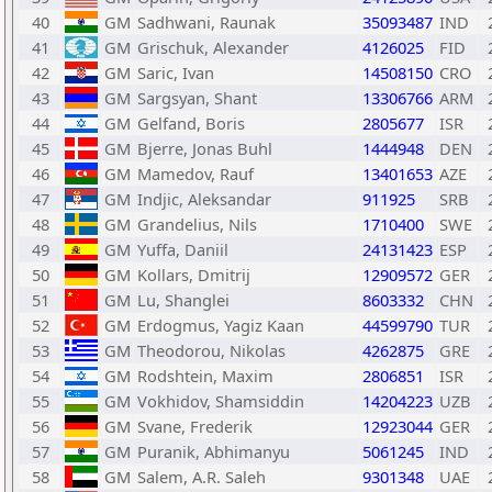
40
GM
Sadhwani, Raunak
35093487
IND
41
GM
Grischuk, Alexander
4126025
FID
42
GM
Saric, Ivan
14508150
CRO
43
GM
Sargsyan, Shant
13306766
ARM
44
GM
Gelfand, Boris
2805677
ISR
45
GM
Bjerre, Jonas Buhl
1444948
DEN
46
GM
Mamedov, Rauf
13401653
AZE
47
GM
Indjic, Aleksandar
911925
SRB
48
GM
Grandelius, Nils
1710400
SWE
49
GM
Yuffa, Daniil
24131423
ESP
50
GM
Kollars, Dmitrij
12909572
GER
51
GM
Lu, Shanglei
8603332
CHN
52
GM
Erdogmus, Yagiz Kaan
44599790
TUR
53
GM
Theodorou, Nikolas
4262875
GRE
54
GM
Rodshtein, Maxim
2806851
ISR
55
GM
Vokhidov, Shamsiddin
14204223
UZB
56
GM
Svane, Frederik
12923044
GER
57
GM
Puranik, Abhimanyu
5061245
IND
58
GM
Salem, A.R. Saleh
9301348
UAE