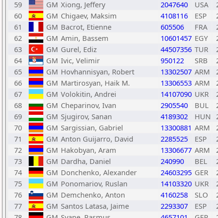
59
GM
Xiong, Jeffery
2047640
USA
60
GM
Chigaev, Maksim
4108116
ESP
61
GM
Bacrot, Etienne
605506
FRA
62
GM
Amin, Bassem
10601457
EGY
63
GM
Gurel, Ediz
44507356
TUR
64
GM
Ivic, Velimir
950122
SRB
65
GM
Hovhannisyan, Robert
13302507
ARM
66
GM
Martirosyan, Haik M.
13306553
ARM
67
GM
Volokitin, Andrei
14107090
UKR
68
GM
Cheparinov, Ivan
2905540
BUL
69
GM
Sjugirov, Sanan
4189302
HUN
70
GM
Sargissian, Gabriel
13300881
ARM
71
GM
Anton Guijarro, David
2285525
ESP
72
GM
Hakobyan, Aram
13306677
ARM
73
GM
Dardha, Daniel
240990
BEL
74
GM
Donchenko, Alexander
24603295
GER
75
GM
Ponomariov, Ruslan
14103320
UKR
76
GM
Demchenko, Anton
4160258
SLO
77
GM
Santos Latasa, Jaime
2293307
ESP
78
GM
Svane, Rasmus
4657101
GER