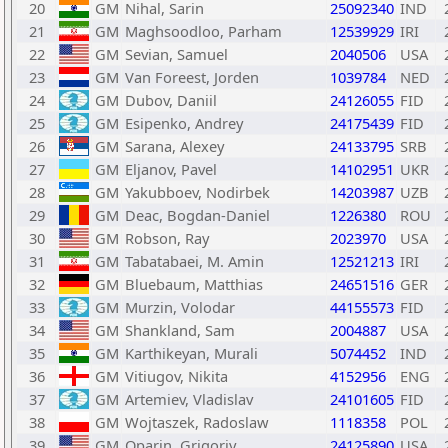
20
GM
Nihal, Sarin
25092340
IND
21
GM
Maghsoodloo, Parham
12539929
IRI
22
GM
Sevian, Samuel
2040506
USA
23
GM
Van Foreest, Jorden
1039784
NED
24
GM
Dubov, Daniil
24126055
FID
25
GM
Esipenko, Andrey
24175439
FID
26
GM
Sarana, Alexey
24133795
SRB
27
GM
Eljanov, Pavel
14102951
UKR
28
GM
Yakubboev, Nodirbek
14203987
UZB
29
GM
Deac, Bogdan-Daniel
1226380
ROU
30
GM
Robson, Ray
2023970
USA
31
GM
Tabatabaei, M. Amin
12521213
IRI
32
GM
Bluebaum, Matthias
24651516
GER
33
GM
Murzin, Volodar
44155573
FID
34
GM
Shankland, Sam
2004887
USA
35
GM
Karthikeyan, Murali
5074452
IND
36
GM
Vitiugov, Nikita
4152956
ENG
37
GM
Artemiev, Vladislav
24101605
FID
38
GM
Wojtaszek, Radoslaw
1118358
POL
39
GM
Oparin, Grigoriy
24125890
USA