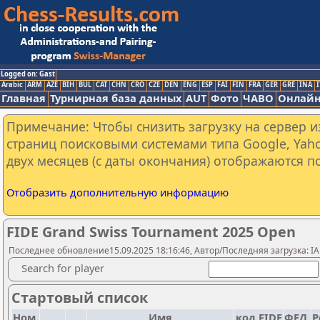
Logged on: Gast
Arabic
ARM
AZE
BIH
BUL
CAT
CHN
CRO
CZE
DEN
ENG
ESP
FAI
FIN
FRA
GER
GRE
INA
I
Главная
Турнирная база данных
AUT
Фото
ЧАВО
Онлайн
Примечание: Чтобы снизить загрузку на сервер и
страниц поисковыми системами типа Google, Yaho
двух месяцев (с даты окончания) отображаются по
Отобразить дополнительную информацию
FIDE Grand Swiss Tournament 2025 Open
Последнее обновление15.09.2025 18:16:46, Автор/Последняя загрузка: IA
Search for player
Стартовый список
Ном.
Имя
код FIDE
ФЕД.
Р