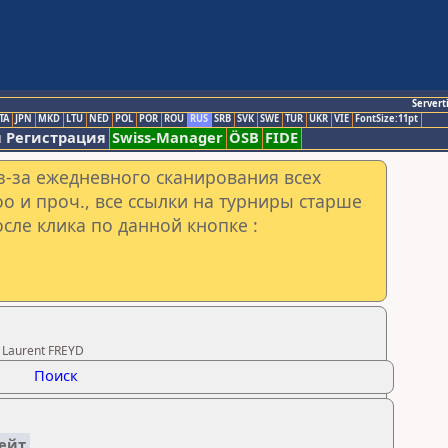
Servert
TA
JPN
MKD
LTU
NED
POL
POR
ROU
RUS
SRB
SVK
SWE
TUR
UKR
VIE
FontSize:11pt
 Регистрация
Swiss-Manager
ÖSB
FIDE
з-за ежедневного сканирования всех
o и проч., все ссылки на турниры старше
сле клика по данной кнопке :
 Laurent FREYD
Поиск
ейт.