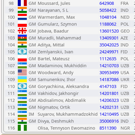
98
GM
Moussard, Jules
642908
FRA
99
GM
Narayanan, S L
5058422
IND
100
GM
Warmerdam, Max
1048104
NED
101
GM
Gumularz, Szymon
1188062
POL
102
GM
Jobava, Baadur
13601520
GEO
103
GM
Muradli, Mahammad
13409301
AZE
104
GM
Aditya, Mittal
35042025
IND
105
GM
Zemlyanskii, Ivan
24249971
FID
106
GM
Bartel, Mateusz
1112635
POL
107
GM
Madaminov, Mukhiddin
14210703
UZB
108
GM
Woodward, Andy
30953499
USA
109
GM
Samunenkov, Ihor
14187086
UKR
110
GM
Goryachkina, Aleksandra
4147103
FID
111
GM
Vakhidov, Jakhongir
14201801
UZB
112
GM
Abdisalimov, Abdimalik
14206323
UZB
113
GM
Nigmatov, Ortik
14202131
UZB
114
IM
Suyarov, Mukhammadzokhid
14210495
UZB
115
GM
Divya, Deshmukh
35006916
IND
116
Olisa, Tennyson Ewomazino
8511390
NGR