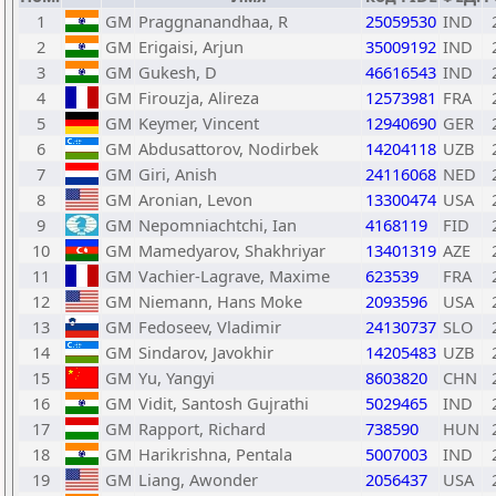
1
GM
Praggnanandhaa, R
25059530
IND
2
GM
Erigaisi, Arjun
35009192
IND
3
GM
Gukesh, D
46616543
IND
4
GM
Firouzja, Alireza
12573981
FRA
5
GM
Keymer, Vincent
12940690
GER
6
GM
Abdusattorov, Nodirbek
14204118
UZB
7
GM
Giri, Anish
24116068
NED
8
GM
Aronian, Levon
13300474
USA
9
GM
Nepomniachtchi, Ian
4168119
FID
10
GM
Mamedyarov, Shakhriyar
13401319
AZE
11
GM
Vachier-Lagrave, Maxime
623539
FRA
12
GM
Niemann, Hans Moke
2093596
USA
13
GM
Fedoseev, Vladimir
24130737
SLO
14
GM
Sindarov, Javokhir
14205483
UZB
15
GM
Yu, Yangyi
8603820
CHN
16
GM
Vidit, Santosh Gujrathi
5029465
IND
17
GM
Rapport, Richard
738590
HUN
18
GM
Harikrishna, Pentala
5007003
IND
19
GM
Liang, Awonder
2056437
USA