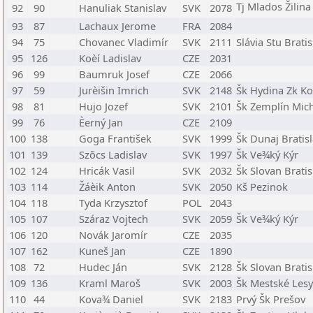
Tj Mlados Žilina
92
90
Hanuliak Stanislav
SVK
2078
93
87
Lachaux Jerome
FRA
2084
94
75
Chovanec Vladimír
SVK
2111
Slávia Stu Brati
95
126
Koèí Ladislav
CZE
2031
96
99
Baumruk Josef
CZE
2066
97
59
Jurèišin Imrich
SVK
2148
Šk Hydina Zk Ko
98
81
Hujo Jozef
SVK
2101
Šk Zemplín Mic
99
76
Èerný Jan
CZE
2109
100
138
Goga František
SVK
1999
Šk Dunaj Bratis
101
139
Szõcs Ladislav
SVK
1997
Šk Ve¾ký Kýr
102
124
Hricák Vasil
SVK
2032
Šk Slovan Bratis
103
114
Žáèik Anton
SVK
2050
Kš Pezinok
104
118
Tyda Krzysztof
POL
2043
105
107
Száraz Vojtech
SVK
2059
Šk Ve¾ký Kýr
106
120
Novák Jaromír
CZE
2035
107
162
Kuneš Jan
CZE
1890
108
72
Hudec Ján
SVK
2128
Šk Slovan Bratis
109
136
Kraml Maroš
SVK
2003
Šk Mestské Les
110
44
Kova¾ Daniel
SVK
2183
Prvý Šk Prešov