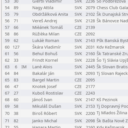
53
30
Giertli Vladimír
SVK
2236
Šo Podbrezová
54
89
Nagy Attila
SVK
2079
Chess Club Gala
55
79
Obdržálková Anita
SVK
2102
Šk Dunajská Str
56
71
Vereš Andrej
SVK
2128
Šk Bánovce Nad
57
66
Mièánek Tomáš
CZE
2139
58
86
Rùžièka Milan
CZE
2092
59
62
Lukáè Roman
SVK
2143
Pšk Banská Byst
60
127
Škára Vladimír
SVK
2031
Kdv Kežmarok
61
56
Behul Bohuš
SVK
2160
Šk Tatranské Zr
62
33
Frindt Kornel
SVK
2228
Šo Tj Slávia Upj
63
6
IM
Lanè Alois
SVK
2445
Šk Slovan Bratis
64
84
Bakalár Ján
SVK
2093
Tj Slovan Rajeck
65
83
Bargel Martin
CZE
2095
66
47
Knotek Josef
CZE
2177
67
27
Kuboš Rostislav
CZE
2243
68
60
Jánoš Ivan
SVK
2147
Kš Pezinok
69
58
Mikuláš Dušan
SVK
2153
Tj Dopravný Pod
Tj Mlados Žilina
70
38
Biroš Róbert
SVK
2200
71
82
Janko Michal
SVK
2098
Šk Bašta Nové 
72
55
Hagara Martin
SVK
2160
Kdv Kežmarok