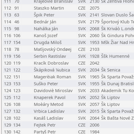
111
70
Krajèoviè Branislav
SVK
2130
Šk Zentiva Hloh
112
91
Staszko Martin
CZE
2075
113
63
Špik Peter
SVK
2141
Slovan Duslo Š
114
46
Bednár Ján
SVK
2179
Športový Klub 
115
98
Nahálka Ján
SVK
2068
Šk Kriváò L.ond
116
106
Kanoš Jozef
SVK
2060
Šk Gindura Poh
117
154
Drugda Miloš
SVK
1953
Mšk Žiar Nad 
118
78
Matìjovský Ondøej
CZE
2103
119
156
Serbin Rastislav
SVK
1928
Ššk Humenné
120
119
Kracík Dobroslav
CZE
2042
121
122
Škápiková ¼ubica
SVK
2034
Šk Senica
122
151
Magerèiak Roman
SVK
1965
Šk Sparta Považ
123
153
Suško Peter
SVK
1955
Šk Dunaj Bratis
124
123
Davidoviè Miroslav
SVK
2033
Akademik Tu Ko
125
112
Knaperek Pavol
SVK
2052
Šk Liptov
126
108
Moèáry Metod
SVK
2057
Šk Liptov
127
132
Vrbica Ladislav
SVK
2015
Šk Sparta Považ
128
102
Kasáš Ladislav
SVK
2064
Šk Bašta Nové 
129
134
Fejtek Petr
CZE
2006
130
142
Partyš Petr
CZE
1984