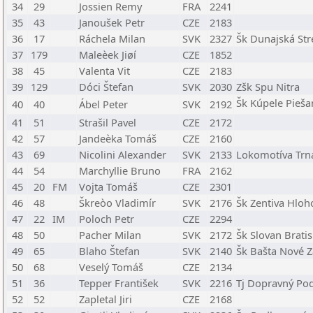
34
29
Jossien Remy
FRA
2241
35
43
Janoušek Petr
CZE
2183
36
17
Ráchela Milan
SVK
2327
Šk Dunajská Str
37
179
Maleèek Jiøí
CZE
1852
38
45
Valenta Vit
CZE
2183
39
129
Dóci Štefan
SVK
2030
Zšk Spu Nitra
Šk Kúpele Pieša
40
40
Ábel Peter
SVK
2192
41
51
Strašil Pavel
CZE
2172
42
57
Jandeèka Tomáš
CZE
2160
43
69
Nicolini Alexander
SVK
2133
Lokomotíva Trn
44
54
Marchyllie Bruno
FRA
2162
45
20
FM
Vojta Tomáš
CZE
2301
46
48
Škreòo Vladimír
SVK
2176
Šk Zentiva Hloh
47
22
IM
Poloch Petr
CZE
2294
48
50
Pacher Milan
SVK
2172
Šk Slovan Bratis
49
65
Blaho Štefan
SVK
2140
Šk Bašta Nové 
50
68
Veselý Tomáš
CZE
2134
51
36
Tepper František
SVK
2216
Tj Dopravný Pod
52
52
Zapletal Jiri
CZE
2168