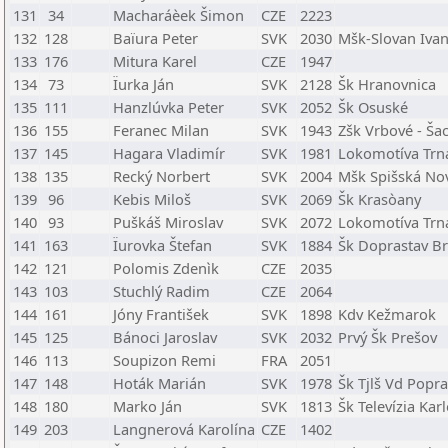
131
34
Macharáèek Šimon
CZE
2223
132
128
Baïura Peter
SVK
2030
Mšk-Slovan Ivan
133
176
Mitura Karel
CZE
1947
134
73
Ïurka Ján
SVK
2128
Šk Hranovnica
135
111
Hanzlúvka Peter
SVK
2052
Šk Osuské
136
155
Feranec Milan
SVK
1943
Zšk Vrbové - Ša
137
145
Hagara Vladimír
SVK
1981
Lokomotíva Trn
138
135
Recký Norbert
SVK
2004
Mšk Spišská No
139
96
Kebis Miloš
SVK
2069
Šk Krasòany
140
93
Puškáš Miroslav
SVK
2072
Lokomotíva Trn
141
163
Ïurovka Štefan
SVK
1884
Šk Doprastav Br
142
121
Polomis Zdenìk
CZE
2035
143
103
Stuchlý Radim
CZE
2064
144
161
Jóny František
SVK
1898
Kdv Kežmarok
145
125
Bánoci Jaroslav
SVK
2032
Prvý Šk Prešov
146
113
Soupizon Remi
FRA
2051
147
148
Hoták Marián
SVK
1978
Šk Tjlš Vd Popr
148
180
Marko Ján
SVK
1813
Šk Televízia Kar
149
203
Langnerová Karolína
CZE
1402