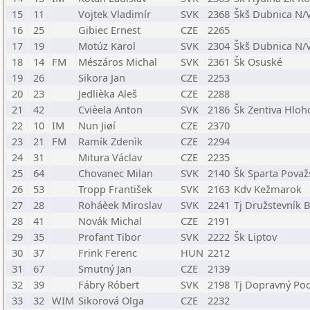
15
11
Vojtek Vladimír
SVK
2368
Škš Dubnica N/
16
25
Gibiec Ernest
CZE
2265
17
19
Motúz Karol
SVK
2304
Škš Dubnica N/
18
14
FM
Mészáros Michal
SVK
2361
Šk Osuské
19
26
Sikora Jan
CZE
2253
20
23
Jedlièka Aleš
CZE
2288
21
42
Cvièela Anton
SVK
2186
Šk Zentiva Hloh
22
10
IM
Nun Jiøí
CZE
2370
23
21
FM
Ramík Zdenìk
CZE
2294
24
31
Mitura Václav
CZE
2235
25
64
Chovanec Milan
SVK
2140
Šk Sparta Považ
26
53
Tropp František
SVK
2163
Kdv Kežmarok
27
28
Roháèek Miroslav
SVK
2241
Tj Družstevník 
28
41
Novák Michal
CZE
2191
29
35
Profant Tibor
SVK
2222
Šk Liptov
30
37
Frink Ferenc
HUN
2212
31
67
Smutný Jan
CZE
2139
32
39
Fábry Róbert
SVK
2198
Tj Dopravný Pod
33
32
WIM
Sikorová Olga
CZE
2232