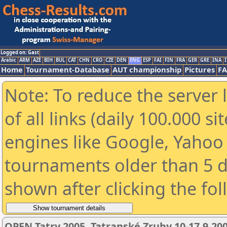
Logged on: Gast
Arabic
ARM
AZE
BIH
BUL
CAT
CHN
CRO
CZE
DEN
ENG
ESP
FAI
FIN
FRA
GER
GRE
INA
I
Home
Tournament-Database
AUT championship
Pictures
F
Note: To reduce the server 
of all links (daily 100.000 s
engines like Google, Yahoo a
tournaments older than 5 d
shown after clicking the fo
OPEN Tatry 2005, Tatranské Zruby 10-17.9.20