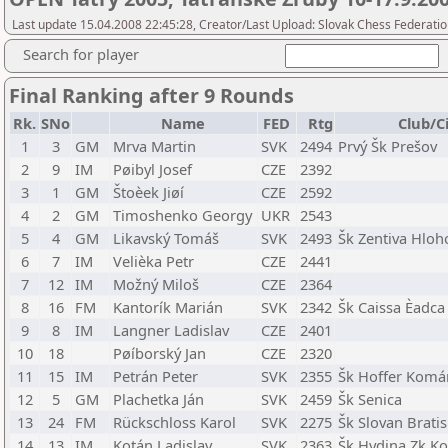
Last update 15.04.2008 22:45:28, Creator/Last Upload: Slovak Chess Federati
Search for player
Final Ranking after 9 Rounds
Rk.
SNo
Name
FED
Rtg
Club/C
1
3
GM
Mrva Martin
SVK
2494
Prvý Šk Prešov
2
9
IM
Pøibyl Josef
CZE
2392
3
1
GM
Štoèek Jiøí
CZE
2592
4
2
GM
Timoshenko Georgy
UKR
2543
5
4
GM
Likavský Tomáš
SVK
2493
Šk Zentiva Hloh
6
7
IM
Velièka Petr
CZE
2441
7
12
IM
Možný Miloš
CZE
2364
8
16
FM
Kantorík Marián
SVK
2342
Šk Caissa Èadca
9
8
IM
Langner Ladislav
CZE
2401
10
18
Pøíborský Jan
CZE
2320
11
15
IM
Petrán Peter
SVK
2355
Šk Hoffer Komá
12
5
GM
Plachetka Ján
SVK
2459
Šk Senica
13
24
FM
Rückschloss Karol
SVK
2275
Šk Slovan Bratis
14
13
IM
Kotán Ladislav
SVK
2363
Šk Hydina Zk Ko