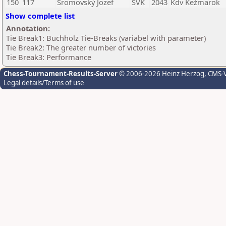
150
117
Šromovský Jozef
SVK
2043
Kdv Kežmarok
Show complete list
Annotation:
Tie Break1: Buchholz Tie-Breaks (variabel with parameter)
Tie Break2: The greater number of victories
Tie Break3: Performance
Chess-Tournament-Results-Server
© 2006-2026 Heinz Herzog
, CMS-
Legal details/Terms of use