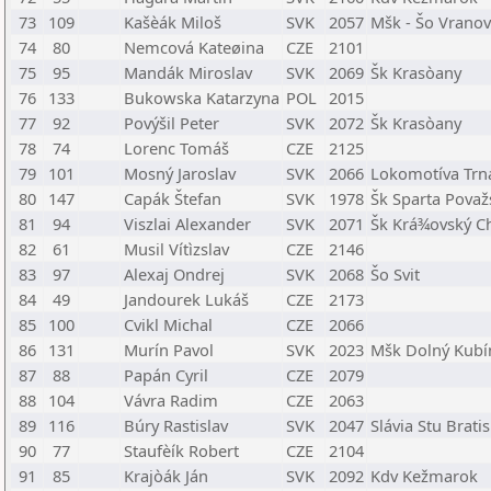
73
109
Kašèák Miloš
SVK
2057
Mšk - Šo Vrano
74
80
Nemcová Kateøina
CZE
2101
75
95
Mandák Miroslav
SVK
2069
Šk Krasòany
76
133
Bukowska Katarzyna
POL
2015
77
92
Povýšil Peter
SVK
2072
Šk Krasòany
78
74
Lorenc Tomáš
CZE
2125
79
101
Mosný Jaroslav
SVK
2066
Lokomotíva Trn
80
147
Capák Štefan
SVK
1978
Šk Sparta Považ
81
94
Viszlai Alexander
SVK
2071
Šk Krá¾ovský C
82
61
Musil Vítìzslav
CZE
2146
83
97
Alexaj Ondrej
SVK
2068
Šo Svit
84
49
Jandourek Lukáš
CZE
2173
85
100
Cvikl Michal
CZE
2066
86
131
Murín Pavol
SVK
2023
Mšk Dolný Kubí
87
88
Papán Cyril
CZE
2079
88
104
Vávra Radim
CZE
2063
89
116
Búry Rastislav
SVK
2047
Slávia Stu Brati
90
77
Staufèík Robert
CZE
2104
91
85
Krajòák Ján
SVK
2092
Kdv Kežmarok