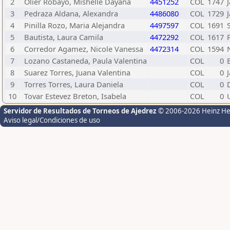
2
Olier Robayo, Mishelle Dayana
4451252
COL
1747
3
Pedraza Aldana, Alexandra
4486080
COL
1729
4
Pinilla Rozo, Maria Alejandra
4497597
COL
1691
5
Bautista, Laura Camila
4472292
COL
1617
6
Corredor Agamez, Nicole Vanessa
4472314
COL
1594
7
Lozano Castaneda, Paula Valentina
COL
0
8
Suarez Torres, Juana Valentina
COL
0
9
Torres Torres, Laura Daniela
COL
0
D
10
Tovar Estevez Breton, Isabela
COL
0
Servidor de Resultados de Torneos de Ajedrez
© 2006-2026 Heinz H
Aviso legal/Condiciones de uso