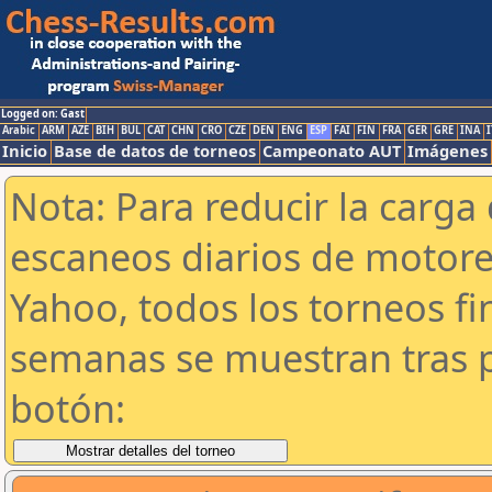
Logged on: Gast
Arabic
ARM
AZE
BIH
BUL
CAT
CHN
CRO
CZE
DEN
ENG
ESP
FAI
FIN
FRA
GER
GRE
INA
I
Inicio
Base de datos de torneos
Campeonato AUT
Imágenes
Nota: Para reducir la carga 
escaneos diarios de motor
Yahoo, todos los torneos f
semanas se muestran tras p
botón: