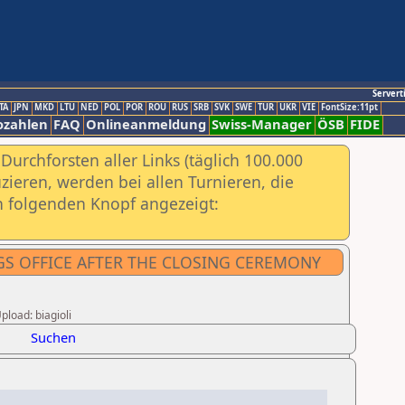
Servert
TA
JPN
MKD
LTU
NED
POL
POR
ROU
RUS
SRB
SVK
SWE
TUR
UKR
VIE
FontSize:11pt
ozahlen
FAQ
Onlineanmeldung
Swiss-Manager
ÖSB
FIDE
urchforsten aller Links (täglich 100.000
ieren, werden bei allen Turnieren, die
ch folgenden Knopf angezeigt:
NGS OFFICE AFTER THE CLOSING CEREMONY
pload: biagioli
Suchen