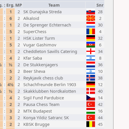
g.
:
Erg.
MP
Team
Snr
:
1
2
SK Dunajska Streda
28
:
6
2
Alkaloid
2
:
1
2
De Sprenger Echternach
30
:
5
2
SuperChess
4
:
1
2
HSK Lister Turm
32
:
5
2
Vugar Gashimov
6
:
1
2
Cheddleton Savills Catering
34
:
4
2
Kfar Saba
8
½
:
½
2
De Stukkenjagers
36
:
5
2
Beer Sheva
10
:
2
2
Reykjavik chess club
38
½
:
4½
2
Schachfreunde Berlin 1903
12
½
:
½
2
Skakklubben Nordkalotten
40
:
4
2
Sigil Fund Pardubice
14
:
2
2
Pausa Chess Team
42
:
3
2
MTK Budapest
16
:
3
2
Konya Yildiz Satranc SK
44
:
2
2
KBSK Brugge
45