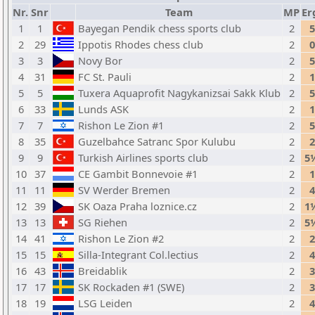
Nr.
Snr
Team
MP
Er
1
1
Bayegan Pendik chess sports club
2
5
2
29
Ippotis Rhodes chess club
2
0
3
3
Novy Bor
2
5
4
31
FC St. Pauli
2
1
5
5
Tuxera Aquaprofit Nagykanizsai Sakk Klub
2
5
6
33
Lunds ASK
2
1
7
7
Rishon Le Zion #1
2
5
8
35
Guzelbahce Satranc Spor Kulubu
2
2
9
9
Turkish Airlines sports club
2
5
10
37
CE Gambit Bonnevoie #1
2
1
11
11
SV Werder Bremen
2
4
12
39
SK Oaza Praha loznice.cz
2
1
13
13
SG Riehen
2
5
14
41
Rishon Le Zion #2
2
2
15
15
Silla-Integrant Col.lectius
2
4
16
43
Breidablik
2
3
17
17
SK Rockaden #1 (SWE)
2
3
18
19
LSG Leiden
2
4