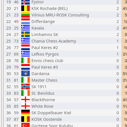
19
46
Fjolnir
2
3
20
21
KSK Rochade (BEL)
2
4
21
23
Vilnius MRU-ROSK Consulting
2
5
22
49
Differdange
2
23
25
Kavala
2
4
24
27
Limhamns SK
2
5
25
73
Chania Chess Academy
1
2
26
77
Paul Keres #2
1
27
69
Lefkos Pyrgos
1
2
28
78
Ennis chess club
0
2
29
79
Paul Keres #3
0
2
30
53
Dardania
0
5
31
81
Master Chess
0
2
32
55
SK 1911
0
4
33
83
St. Benildus
0
1
34
57
Blackthorne
0
4
35
85
White Rose
0
1
36
59
SK Doppelbauer Kiel
0
5
37
87
KOSK Oostende
0
38
61
Goztepe Spor Kulubu
0
5