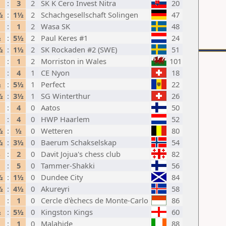
:
3
2
SK K Cero Invest Nitra
20
½
:
1½
2
Schachgesellschaft Solingen
47
:
1
2
Wasa SK
48
½
:
5½
2
Paul Keres #1
24
½
:
1½
2
SK Rockaden #2 (SWE)
51
:
1
2
Morriston in Wales
101
:
4
1
CE Nyon
18
½
:
5½
1
Perfect
22
½
:
3½
1
SG Winterthur
26
:
4
0
Aatos
50
:
4
0
HWP Haarlem
52
½
:
½
0
Wetteren
80
½
:
3½
0
Baerum Schakselskap
54
:
2
0
Davit Jojua's chess club
82
:
5
0
Tammer-Shakki
56
½
:
1½
0
Dundee City
84
½
:
4½
0
Akureyri
58
:
1
0
Cercle d'èchecs de Monte-Carlo
86
½
:
5½
0
Kingston Kings
60
:
1
0
Malahide
88