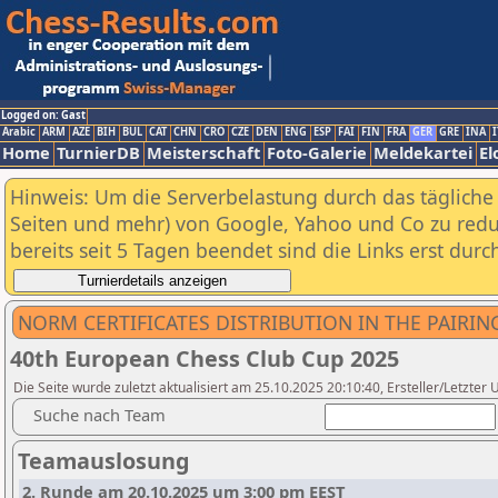
Logged on: Gast
Arabic
ARM
AZE
BIH
BUL
CAT
CHN
CRO
CZE
DEN
ENG
ESP
FAI
FIN
FRA
GER
GRE
INA
I
Home
TurnierDB
Meisterschaft
Foto-Galerie
Meldekartei
El
Hinweis: Um die Serverbelastung durch das tägliche D
Seiten und mehr) von Google, Yahoo und Co zu reduz
bereits seit 5 Tagen beendet sind die Links erst dur
NORM CERTIFICATES DISTRIBUTION IN THE PAIRI
40th European Chess Club Cup 2025
Die Seite wurde zuletzt aktualisiert am 25.10.2025 20:10:40, Ersteller/Letzter U
Suche nach Team
Teamauslosung
2. Runde am 20.10.2025 um 3:00 pm EEST