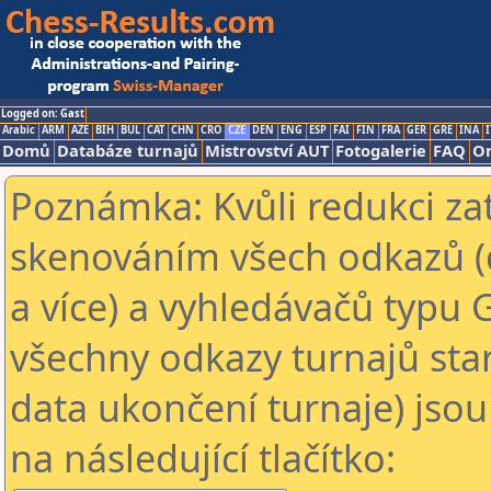
Logged on: Gast
Arabic
ARM
AZE
BIH
BUL
CAT
CHN
CRO
CZE
DEN
ENG
ESP
FAI
FIN
FRA
GER
GRE
INA
I
Domů
Databáze turnajů
Mistrovství AUT
Fotogalerie
FAQ
On
Poznámka: Kvůli redukci za
skenováním všech odkazů (
a více) a vyhledávačů typu 
všechny odkazy turnajů star
data ukončení turnaje) jsou
na následující tlačítko: