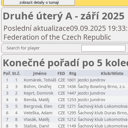
Druhé úterý A - září 2025
Poslední aktualizace09.09.2025 19:33
Federation of the Czech Republic
Search for player
Konečné pořadí po 5 kole
Poř.
St.č.
Jméno
FED
Rtg
Klub/Místo
1
1
Komárek, Tobiáš
CZE
1601
Jezdci Jundrov
2
3
Böhm, Ondřej
CZE
1436
Šachy Bowling Brno, z.s.
3
2
Keprt, Dominik
CZE
1447
Jezdci Jundrov
4
6
Benda, Matěj
CZE
1253
Jezdci Jundrov
5
5
Bergrová, Elen
CZE
1271
Šachový klub Lokomotiva 
6
4
Veteška, Adam
CZE
1295
Šachový klub Duras Brno, 
7
8
Vlasák, Matěj
CZE
1212
Šachový klub Lokomotiva 
8
9
Stašok, Danil
CZE
1149
Šachový klub Lokomotiva 