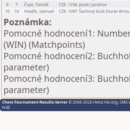
9
7
Čupr, Tomáš
CZE
1236
Jezdci Jundrov
10
10
Hladík, Samuel
CZE
1097
Šachový klub Duras Brno, 
Poznámka:
Pomocné hodnocení1: Number o
(WIN) (Matchpoints)
Pomocné hodnocení2: Buchholz 
parameter)
Pomocné hodnocení3: Buchholz 
parameter)
Chess-Tournament-Results-Server
© 2006-2026 Heinz Herzog
, CMS-
tiráž