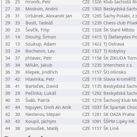
26
25
Hroník, Petr
CZE
1326
Klub šachistů Ř
27
26
Moskvin, Andrii
CZE
1303
Beskydská šacho
28
31
Urbánek, Alexandr Jan
CZE
1265
Šachy Polabí, z.s
29
33
Bostl, Tadeáš
CZE
1239
Chess club Písek
30
23
Ševčík, Filip
CZE
1328
ŠK Staré Město
31
14
Dlouhý, Šimon
CZE
1415
TJ Štefanydes Po
32
13
Soukup, Adam
CZE
1422
TJ Ostrava
33
24
Bochenin, Lev
CZE
1327
TJ Kobylisy
34
37
Jihlavec, Petr
CZE
1158
ŠK ZIKUDA Turno
35
34
Milián, Jakub
CZE
1235
Interchess z.s.
36
39
Klepek, Jindřich
CZE
1157
ŠO Hlinsko
37
42
Hlavinka, Petr
CZE
1118
Slavia Kroměříž
38
41
Barteček, David
CZE
1135
Beskydská šacho
39
29
Pečínka, Lukáš
CZE
1292
Beskydská šacho
40
35
Šváb, Patrik
CZE
1219
Šachový klub Mo
41
44
Nguyen, Dinh An Aník
CZE
1037
ŠK Spartak Cho
42
30
Nesterov, Stepan
CZE
1281
SK OAZA Praha
43
43
Koupil, Jáchym
CZE
1091
ŠŠPM Lipky HK
44
38
Janoušek, Matěj
CZE
1157
ŠK Líně