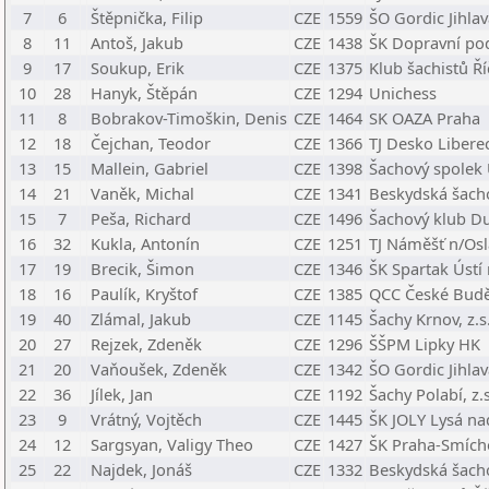
7
6
Štěpnička, Filip
CZE
1559
ŠO Gordic Jihla
8
11
Antoš, Jakub
CZE
1438
ŠK Dopravní po
9
17
Soukup, Erik
CZE
1375
Klub šachistů Ř
10
28
Hanyk, Štěpán
CZE
1294
Unichess
11
8
Bobrakov-Timoškin, Denis
CZE
1464
SK OAZA Praha
12
18
Čejchan, Teodor
CZE
1366
TJ Desko Libere
13
15
Mallein, Gabriel
CZE
1398
Šachový spolek 
14
21
Vaněk, Michal
CZE
1341
Beskydská šacho
15
7
Peša, Richard
CZE
1496
Šachový klub Du
16
32
Kukla, Antonín
CZE
1251
TJ Náměšť n/Os
17
19
Brecik, Šimon
CZE
1346
ŠK Spartak Úst
18
16
Paulík, Kryštof
CZE
1385
QCC České Budě
19
40
Zlámal, Jakub
CZE
1145
Šachy Krnov, z.s
20
27
Rejzek, Zdeněk
CZE
1296
ŠŠPM Lipky HK
21
20
Vaňoušek, Zdeněk
CZE
1342
ŠO Gordic Jihla
22
36
Jílek, Jan
CZE
1192
Šachy Polabí, z.s
23
9
Vrátný, Vojtěch
CZE
1445
ŠK JOLY Lysá na
24
12
Sargsyan, Valigy Theo
CZE
1427
ŠK Praha-Smích
25
22
Najdek, Jonáš
CZE
1332
Beskydská šacho