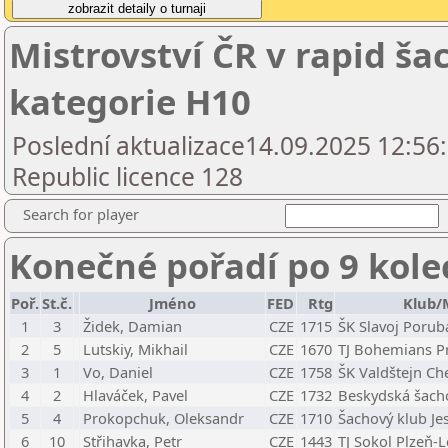
Mistrovství ČR v rapid š
kategorie H10
Poslední aktualizace14.09.2025 12:56
Republic licence 128
Search for player
Konečné pořadí po 9 kole
Poř.
St.č.
Jméno
FED
Rtg
Klub/
1
3
Židek, Damian
CZE
1715
ŠK Slavoj Porub
2
5
Lutskiy, Mikhail
CZE
1670
TJ Bohemians P
3
1
Vo, Daniel
CZE
1758
ŠK Valdštejn Ch
4
2
Hlaváček, Pavel
CZE
1732
Beskydská šacho
5
4
Prokopchuk, Oleksandr
CZE
1710
Šachový klub Jes
6
10
Střihavka, Petr
CZE
1443
TJ Sokol Plzeň-