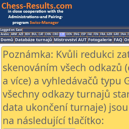
Logged on: Gast
Arabic
ARM
AZE
BIH
BUL
CAT
CHN
CRO
CZE
DEN
ENG
ESP
FAI
FIN
FRA
GER
GRE
INA
I
Domů
Databáze turnajů
Mistrovství AUT
Fotogalerie
FAQ
On
Poznámka: Kvůli redukci za
skenováním všech odkazů (
a více) a vyhledávačů typu 
všechny odkazy turnajů star
data ukončení turnaje) jsou
na následující tlačítko: