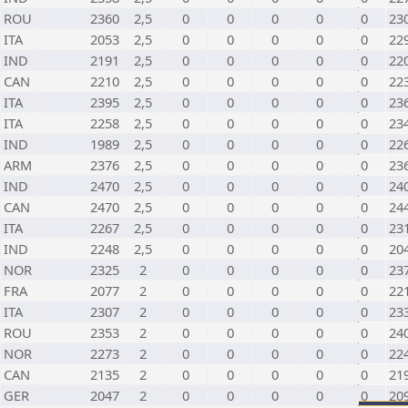
ROU
2360
2,5
0
0
0
0
0
23
ITA
2053
2,5
0
0
0
0
0
22
IND
2191
2,5
0
0
0
0
0
22
CAN
2210
2,5
0
0
0
0
0
22
ITA
2395
2,5
0
0
0
0
0
23
ITA
2258
2,5
0
0
0
0
0
23
IND
1989
2,5
0
0
0
0
0
22
ARM
2376
2,5
0
0
0
0
0
23
IND
2470
2,5
0
0
0
0
0
24
CAN
2470
2,5
0
0
0
0
0
24
ITA
2267
2,5
0
0
0
0
0
23
IND
2248
2,5
0
0
0
0
0
20
NOR
2325
2
0
0
0
0
0
23
FRA
2077
2
0
0
0
0
0
22
ITA
2307
2
0
0
0
0
0
23
ROU
2353
2
0
0
0
0
0
24
NOR
2273
2
0
0
0
0
0
22
CAN
2135
2
0
0
0
0
0
21
GER
2047
2
0
0
0
0
0
20