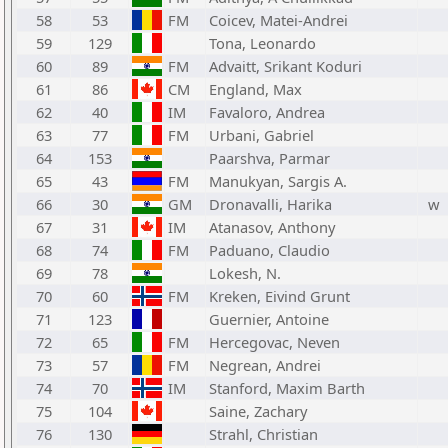
58
53
FM
Coicev, Matei-Andrei
59
129
Tona, Leonardo
60
89
FM
Advaitt, Srikant Koduri
61
86
CM
England, Max
62
40
IM
Favaloro, Andrea
63
77
FM
Urbani, Gabriel
64
153
Paarshva, Parmar
65
43
FM
Manukyan, Sargis A.
66
30
GM
Dronavalli, Harika
w
67
31
IM
Atanasov, Anthony
68
74
FM
Paduano, Claudio
69
78
Lokesh, N.
70
60
FM
Kreken, Eivind Grunt
71
123
Guernier, Antoine
72
65
FM
Hercegovac, Neven
73
57
FM
Negrean, Andrei
74
70
IM
Stanford, Maxim Barth
75
104
Saine, Zachary
76
130
Strahl, Christian