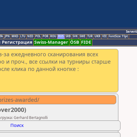
Servert
TA
JPN
MKD
LTU
NED
POL
POR
ROU
RUS
SRB
SVK
SWE
TUR
UKR
VIE
FontSize:11pt
 Регистрация
Swiss-Manager
ÖSB
FIDE
з-за ежедневного сканирования всех
o и проч., все ссылки на турниры старше
сле клика по данной кнопке :
/prizes-awarded/
over2000)
рузка: Gerhard Bertagnolli
Поиск