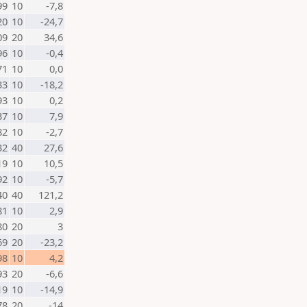
99
10
-7,8
20
10
-24,7
09
20
34,6
96
10
-0,4
71
10
0,0
33
10
-18,2
93
10
0,2
37
10
7,9
82
10
-2,7
32
40
27,6
19
10
10,5
92
10
-5,7
40
40
121,2
81
10
2,9
80
20
3
69
20
-23,2
98
10
4,2
93
20
-6,6
19
10
-14,9
78
20
-14