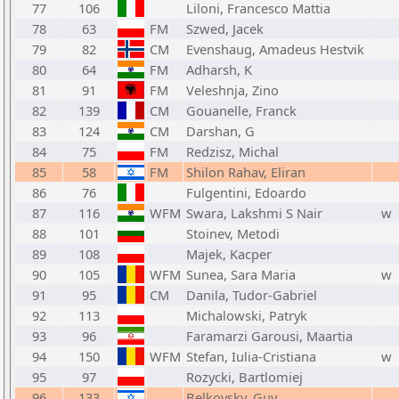
77
106
Liloni, Francesco Mattia
78
63
FM
Szwed, Jacek
79
82
CM
Evenshaug, Amadeus Hestvik
80
64
FM
Adharsh, K
81
91
FM
Veleshnja, Zino
82
139
CM
Gouanelle, Franck
83
124
CM
Darshan, G
84
75
FM
Redzisz, Michal
85
58
FM
Shilon Rahav, Eliran
86
76
Fulgentini, Edoardo
87
116
WFM
Swara, Lakshmi S Nair
w
88
101
Stoinev, Metodi
89
108
Majek, Kacper
90
105
WFM
Sunea, Sara Maria
w
91
95
CM
Danila, Tudor-Gabriel
92
113
Michalowski, Patryk
93
96
Faramarzi Garousi, Maartia
94
150
WFM
Stefan, Iulia-Cristiana
w
95
97
Rozycki, Bartlomiej
96
133
Belkovsky, Guy