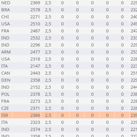
NED
2369
2,5
0
0
0
0
0
22
BRA
2578
2,5
0
0
0
0
0
23
CHI
2271
2,5
0
0
0
0
0
24
USA
2510
2,5
0
0
0
0
0
24
FRA
2487
2,5
0
0
0
0
0
24
IND
2532
2,5
0
0
0
0
0
23
IND
2296
2,5
0
0
0
0
0
22
ARM
2477
2,5
0
0
0
0
0
25
USA
2318
2,5
0
0
0
0
0
22
ITA
2147
2,5
0
0
0
0
0
22
CAN
2443
2,5
0
0
0
0
0
25
DEN
2358
2,5
0
0
0
0
0
22
IND
2152
2,5
0
0
0
0
0
24
POL
2378
2,5
0
0
0
0
0
23
FRA
2273
2,5
0
0
0
0
0
22
CZE
2371
2,5
0
0
0
0
0
22
ISR
2366
2,5
0
0
0
0
0
23
ITA
2323
2,5
0
0
0
0
0
22
IND
2374
2,5
0
0
0
0
0
22
IND
2358
2,5
0
0
0
0
0
22