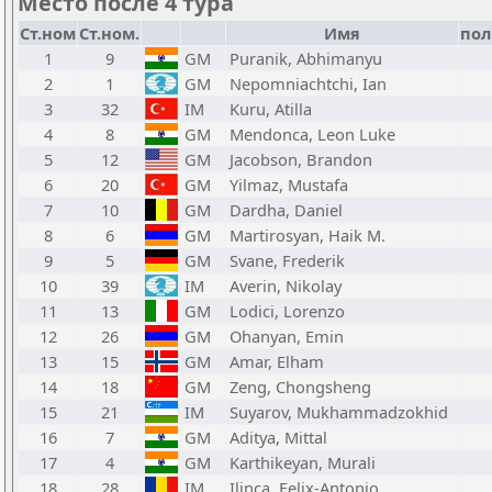
Место после 4 тура
Ст.ном
Ст.ном.
Имя
пол
1
9
GM
Puranik, Abhimanyu
2
1
GM
Nepomniachtchi, Ian
3
32
IM
Kuru, Atilla
4
8
GM
Mendonca, Leon Luke
5
12
GM
Jacobson, Brandon
6
20
GM
Yilmaz, Mustafa
7
10
GM
Dardha, Daniel
8
6
GM
Martirosyan, Haik M.
9
5
GM
Svane, Frederik
10
39
IM
Averin, Nikolay
11
13
GM
Lodici, Lorenzo
12
26
GM
Ohanyan, Emin
13
15
GM
Amar, Elham
14
18
GM
Zeng, Chongsheng
15
21
IM
Suyarov, Mukhammadzokhid
16
7
GM
Aditya, Mittal
17
4
GM
Karthikeyan, Murali
18
28
IM
Ilinca, Felix-Antonio