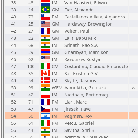
38
48
IM
Van Haastert, Edwin
39
14
GM
Fier, Alexandr
40
72
FM
Castellanos Villela, Alejandro
41
25
GM
Hardaway, Brewington
42
27
GM
Velten, Paul
43
22
GM
Lalit, Babu M R
44
68
IM
Srinath, Rao S.V.
45
29
GM
Gharibyan, Mamikon
46
62
IM
Kavutskiy, Kostya
47
100
CM
Costantino, Claudio Emanuele
48
35
IM
Sai, Krishna G V
49
54
IM
Skytte, Rasmus
50
99
WFM
Aamuktha, Guntaka
w
51
42
IM
Niedbala, Bartlomiej
52
71
FM
Llari, Marc
53
47
FM
Jirasek, Pavel
54
50
IM
Vagman, Roy
55
61
FM
Petcu, Gabriel
56
44
IM
Savitha, Shri B
w
57
55
FM
Adithya, A Chullikkad