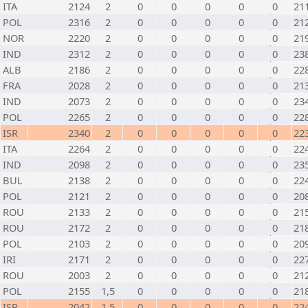
ITA
2124
2
0
0
0
0
0
21
POL
2316
2
0
0
0
0
0
21
NOR
2220
2
0
0
0
0
0
21
IND
2312
2
0
0
0
0
0
23
ALB
2186
2
0
0
0
0
0
22
FRA
2028
2
0
0
0
0
0
21
IND
2073
2
0
0
0
0
0
23
POL
2265
2
0
0
0
0
0
22
ISR
2340
2
0
0
0
0
0
22
ITA
2264
2
0
0
0
0
0
22
IND
2098
2
0
0
0
0
0
23
BUL
2138
2
0
0
0
0
0
22
POL
2121
2
0
0
0
0
0
20
ROU
2133
2
0
0
0
0
0
21
ROU
2172
2
0
0
0
0
0
21
POL
2103
2
0
0
0
0
0
20
IRI
2171
2
0
0
0
0
0
22
ROU
2003
2
0
0
0
0
0
21
POL
2155
1,5
0
0
0
0
0
21
ISR
2042
1,5
0
0
0
0
0
22