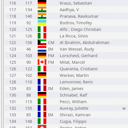
116
117
Kraus, Sebastian
117
134
Aadhya, V
118
140
Pranava, Ravikumar
119
92
Bodrov, Timofey
120
125
Alfo`, Diego Christian
121
126
La Ricca, Silvio
122
156
CM
Al Ibrahim, Abdulrahman
123
46
IM
Van Wessel, Rudy
124
103
FM
Lorscheid, Gerhard
125
90
FM
Milat, Marcel
126
122
Quaranta, Cristiano
127
102
Wecker, Martin
128
110
Lemonnier, Remi
129
83
IM
Eden, James
130
88
Schnabel, Ralf
131
115
Pecci, William
132
155
Auvray, Juliette
w
133
85
IM
Shirazi, Kamran
134
148
Cugia, Filippo
135
152
Popko, Anton