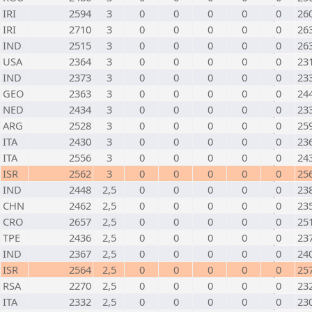
IRI
2594
3
0
0
0
0
0
26
IRI
2710
3
0
0
0
0
0
26
IND
2515
3
0
0
0
0
0
26
USA
2364
3
0
0
0
0
0
23
IND
2373
3
0
0
0
0
0
23
GEO
2363
3
0
0
0
0
0
24
NED
2434
3
0
0
0
0
0
23
ARG
2528
3
0
0
0
0
0
25
ITA
2430
3
0
0
0
0
0
23
ITA
2556
3
0
0
0
0
0
24
ISR
2562
3
0
0
0
0
0
25
IND
2448
2,5
0
0
0
0
0
23
CHN
2462
2,5
0
0
0
0
0
23
CRO
2657
2,5
0
0
0
0
0
25
TPE
2436
2,5
0
0
0
0
0
23
IND
2367
2,5
0
0
0
0
0
24
ISR
2564
2,5
0
0
0
0
0
25
RSA
2270
2,5
0
0
0
0
0
23
ITA
2332
2,5
0
0
0
0
0
23