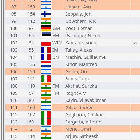
97
158
Hanein, Avri
98
154
Seppala, Joni
99
112
Gowtham, K K
100
87
GM
Vogt, Lothar
101
66
FM
Rychagov, Nikita
102
84
WIM
Kantane, Anna
w
103
56
IM
Tahay, Alexis
104
111
CM
Machin, Guillaume
105
135
Kindt, Manfred
106
159
Golan, Ori
107
141
Sonis, Luca
108
119
FM
Akshat, Sureka
109
67
FM
Raghav, V
110
80
Kavin, Vijayakumar
111
160
Gilad, Tomer
112
107
Gagliardi, Cristian
113
69
Fargetta, Vittorio
114
121
Mond, Omri
115
114
Arjun, Satheesh