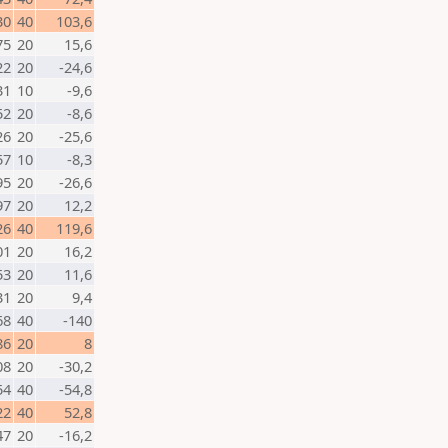
30
40
103,6
75
20
15,6
22
20
-24,6
31
10
-9,6
52
20
-8,6
26
20
-25,6
57
10
-8,3
95
20
-26,6
97
20
12,2
26
40
119,6
01
20
16,2
53
20
11,6
31
20
9,4
68
40
-140
86
20
8
08
20
-30,2
54
40
-54,8
22
40
52,8
47
20
-16,2