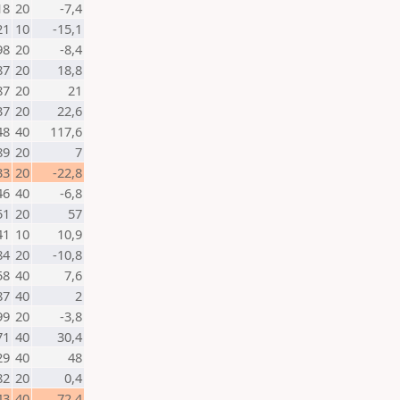
18
20
-7,4
21
10
-15,1
98
20
-8,4
87
20
18,8
87
20
21
37
20
22,6
48
40
117,6
89
20
7
33
20
-22,8
46
40
-6,8
51
20
57
41
10
10,9
84
20
-10,8
58
40
7,6
87
40
2
99
20
-3,8
71
40
30,4
29
40
48
82
20
0,4
43
40
72,4