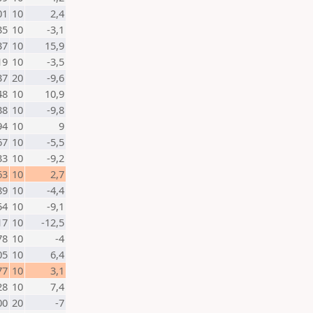
01
10
2,4
35
10
-3,1
37
10
15,9
19
10
-3,5
37
20
-9,6
48
10
10,9
38
10
-9,8
94
10
9
67
10
-5,5
33
10
-9,2
63
10
2,7
89
10
-4,4
54
10
-9,1
17
10
-12,5
78
10
-4
05
10
6,4
77
10
3,1
28
10
7,4
00
20
-7