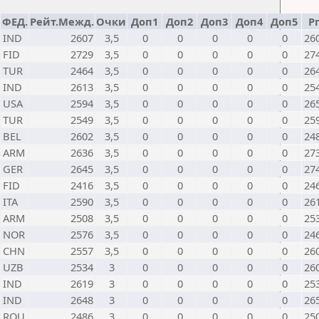
ФЕД.
Рейт.Межд.
Очки
Доп1
Доп2
Доп3
Доп4
Доп5
Р
IND
2607
3,5
0
0
0
0
0
26
FID
2729
3,5
0
0
0
0
0
27
TUR
2464
3,5
0
0
0
0
0
26
IND
2613
3,5
0
0
0
0
0
25
USA
2594
3,5
0
0
0
0
0
26
TUR
2549
3,5
0
0
0
0
0
25
BEL
2602
3,5
0
0
0
0
0
24
ARM
2636
3,5
0
0
0
0
0
27
GER
2645
3,5
0
0
0
0
0
27
FID
2416
3,5
0
0
0
0
0
24
ITA
2590
3,5
0
0
0
0
0
26
ARM
2508
3,5
0
0
0
0
0
25
NOR
2576
3,5
0
0
0
0
0
24
CHN
2557
3,5
0
0
0
0
0
26
UZB
2534
3
0
0
0
0
0
26
IND
2619
3
0
0
0
0
0
25
IND
2648
3
0
0
0
0
0
26
ROU
2486
3
0
0
0
0
0
25