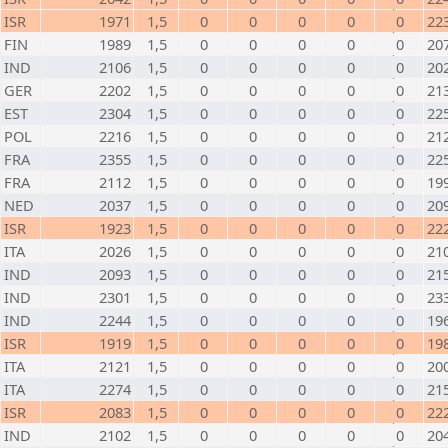
ISR
1971
1,5
0
0
0
0
0
22
FIN
1989
1,5
0
0
0
0
0
20
IND
2106
1,5
0
0
0
0
0
20
GER
2202
1,5
0
0
0
0
0
21
EST
2304
1,5
0
0
0
0
0
22
POL
2216
1,5
0
0
0
0
0
21
FRA
2355
1,5
0
0
0
0
0
22
FRA
2112
1,5
0
0
0
0
0
19
NED
2037
1,5
0
0
0
0
0
20
ISR
1923
1,5
0
0
0
0
0
22
ITA
2026
1,5
0
0
0
0
0
21
IND
2093
1,5
0
0
0
0
0
21
IND
2301
1,5
0
0
0
0
0
23
IND
2244
1,5
0
0
0
0
0
19
ISR
1919
1,5
0
0
0
0
0
19
ITA
2121
1,5
0
0
0
0
0
20
ITA
2274
1,5
0
0
0
0
0
21
ISR
2083
1,5
0
0
0
0
0
22
IND
2102
1,5
0
0
0
0
0
20