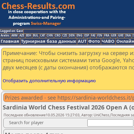
Logged on: Gast
Arabic
ARM
AZE
BIH
BUL
CAT
CHN
CRO
CZE
DEN
ENG
ESP
FAI
FIN
FRA
GER
GRE
INA
I
Главная
Турнирная база данных
AUT
Фото
ЧАВО
Онлайн
Примечание: Чтобы снизить загрузку на сервер и
страниц поисковыми системами типа Google, Yaho
двух месяцев (с даты окончания) отображаются по
Отобразить дополнительную информацию
Prizes awarded - see https://sardinia-worldchess.it
Sardinia World Chess Festival 2026 Open A (
Последнее обновление10.05.2026 15:27:03, Автор: UniChess,Последняя заг
Search for player