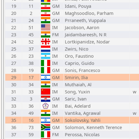
19
11
GM
Idani, Pouya
20
2
GM
Maghsoodloo, Parham
21
24
GM
Prraneeth, Vuppala
22
51
IM
Jacobson, Aaron
23
45
FM
Jaidambareesh, N R
24
52
IM
Lortkipanidze, Nodar
25
37
IM
Zwirs, Nico
26
23
IM
Oro, Faustino
27
38
IM
Caprio, Guido
28
19
GM
Sonis, Francesco
29
17
GM
Smirin, Ilia
30
34
IM
Muthaiah, Al
31
33
IM
Song, Yuxin
w
32
3
GM
Saric, Ivan
33
36
IM
Bai, Adelard
34
49
IM
Vantika, Agrawal
w
35
16
GM
Sokolovsky, Yahli
36
73
GM
Solomon, Kenneth Terence
37
59
FM
Perossa, Nicolas