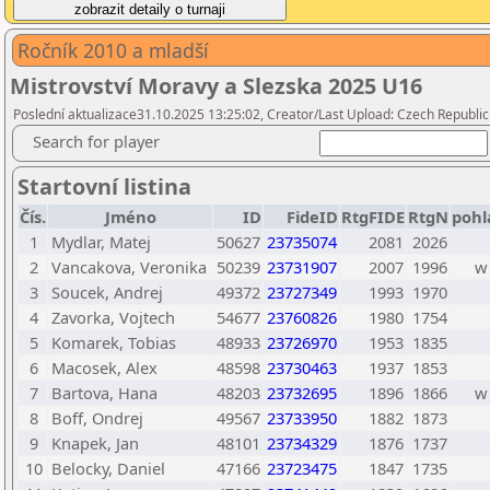
Ročník 2010 a mladší
Mistrovství Moravy a Slezska 2025 U16
Poslední aktualizace31.10.2025 13:25:02, Creator/Last Upload: Czech Republic
Search for player
Startovní listina
Čís.
Jméno
ID
FideID
RtgFIDE
RtgN
pohl
1
Mydlar, Matej
50627
23735074
2081
2026
2
Vancakova, Veronika
50239
23731907
2007
1996
w
3
Soucek, Andrej
49372
23727349
1993
1970
4
Zavorka, Vojtech
54677
23760826
1980
1754
5
Komarek, Tobias
48933
23726970
1953
1835
6
Macosek, Alex
48598
23730463
1937
1853
7
Bartova, Hana
48203
23732695
1896
1866
w
8
Boff, Ondrej
49567
23733950
1882
1873
9
Knapek, Jan
48101
23734329
1876
1737
10
Belocky, Daniel
47166
23723475
1847
1735