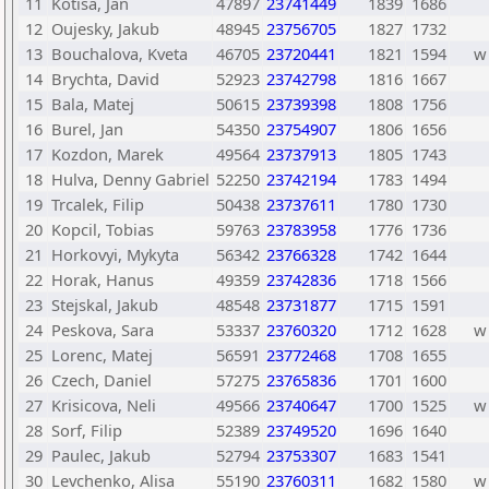
11
Kotisa, Jan
47897
23741449
1839
1686
12
Oujesky, Jakub
48945
23756705
1827
1732
13
Bouchalova, Kveta
46705
23720441
1821
1594
w
14
Brychta, David
52923
23742798
1816
1667
15
Bala, Matej
50615
23739398
1808
1756
16
Burel, Jan
54350
23754907
1806
1656
17
Kozdon, Marek
49564
23737913
1805
1743
18
Hulva, Denny Gabriel
52250
23742194
1783
1494
19
Trcalek, Filip
50438
23737611
1780
1730
20
Kopcil, Tobias
59763
23783958
1776
1736
21
Horkovyi, Mykyta
56342
23766328
1742
1644
22
Horak, Hanus
49359
23742836
1718
1566
23
Stejskal, Jakub
48548
23731877
1715
1591
24
Peskova, Sara
53337
23760320
1712
1628
w
25
Lorenc, Matej
56591
23772468
1708
1655
26
Czech, Daniel
57275
23765836
1701
1600
27
Krisicova, Neli
49566
23740647
1700
1525
w
28
Sorf, Filip
52389
23749520
1696
1640
29
Paulec, Jakub
52794
23753307
1683
1541
30
Levchenko, Alisa
55190
23760311
1682
1580
w