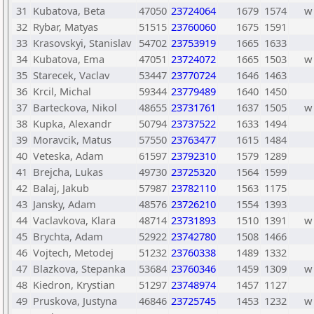
31
Kubatova, Beta
47050
23724064
1679
1574
w
32
Rybar, Matyas
51515
23760060
1675
1591
33
Krasovskyi, Stanislav
54702
23753919
1665
1633
34
Kubatova, Ema
47051
23724072
1665
1503
w
35
Starecek, Vaclav
53447
23770724
1646
1463
36
Krcil, Michal
59344
23779489
1640
1450
37
Barteckova, Nikol
48655
23731761
1637
1505
w
38
Kupka, Alexandr
50794
23737522
1633
1494
39
Moravcik, Matus
57550
23763477
1615
1484
40
Veteska, Adam
61597
23792310
1579
1289
41
Brejcha, Lukas
49730
23725320
1564
1599
42
Balaj, Jakub
57987
23782110
1563
1175
43
Jansky, Adam
48576
23726210
1554
1393
44
Vaclavkova, Klara
48714
23731893
1510
1391
w
45
Brychta, Adam
52922
23742780
1508
1466
46
Vojtech, Metodej
51232
23760338
1489
1332
47
Blazkova, Stepanka
53684
23760346
1459
1309
w
48
Kiedron, Krystian
51297
23748974
1457
1127
49
Pruskova, Justyna
46846
23725745
1453
1232
w