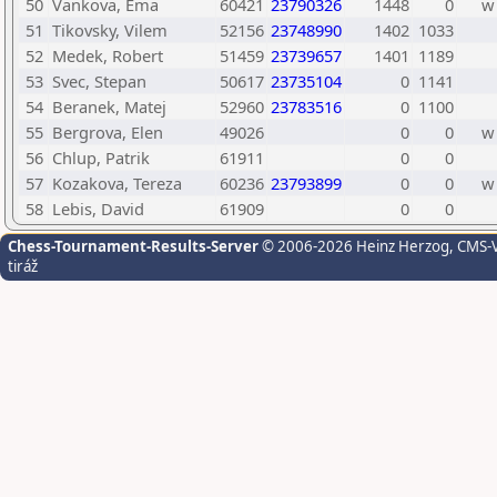
50
Vankova, Ema
60421
23790326
1448
0
w
51
Tikovsky, Vilem
52156
23748990
1402
1033
52
Medek, Robert
51459
23739657
1401
1189
53
Svec, Stepan
50617
23735104
0
1141
54
Beranek, Matej
52960
23783516
0
1100
55
Bergrova, Elen
49026
0
0
w
56
Chlup, Patrik
61911
0
0
57
Kozakova, Tereza
60236
23793899
0
0
w
58
Lebis, David
61909
0
0
Chess-Tournament-Results-Server
© 2006-2026 Heinz Herzog
, CMS-
tiráž