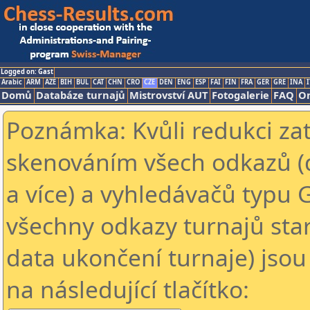
Logged on: Gast
Arabic
ARM
AZE
BIH
BUL
CAT
CHN
CRO
CZE
DEN
ENG
ESP
FAI
FIN
FRA
GER
GRE
INA
I
Domů
Databáze turnajů
Mistrovství AUT
Fotogalerie
FAQ
On
Poznámka: Kvůli redukci za
skenováním všech odkazů (
a více) a vyhledávačů typu 
všechny odkazy turnajů star
data ukončení turnaje) jsou
na následující tlačítko: