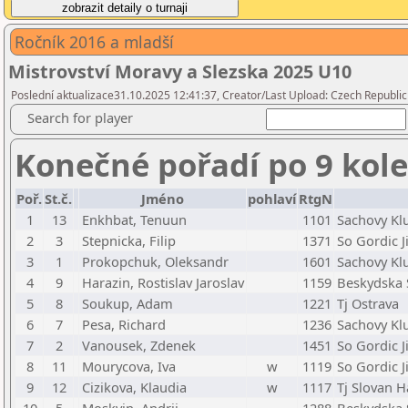
Ročník 2016 a mladší
Mistrovství Moravy a Slezska 2025 U10
Poslední aktualizace31.10.2025 12:41:37, Creator/Last Upload: Czech Republic
Search for player
Konečné pořadí po 9 kol
Poř.
St.č.
Jméno
pohlaví
RtgN
1
13
Enkhbat, Tenuun
1101
Sachovy Klu
2
3
Stepnicka, Filip
1371
So Gordic J
3
1
Prokopchuk, Oleksandr
1601
Sachovy Klu
4
9
Harazin, Rostislav Jaroslav
1159
Beskydska 
5
8
Soukup, Adam
1221
Tj Ostrava
6
7
Pesa, Richard
1236
Sachovy Klu
7
2
Vanousek, Zdenek
1451
So Gordic J
8
11
Mourycova, Iva
w
1119
So Gordic J
9
12
Cizikova, Klaudia
w
1117
Tj Slovan H