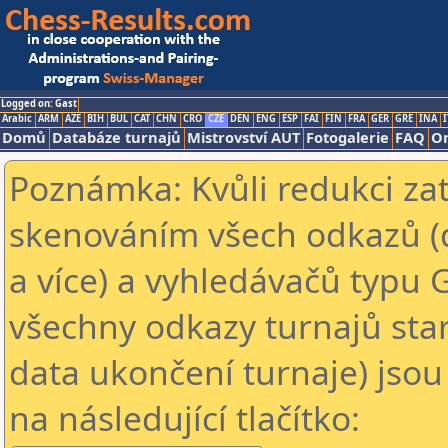
Logged on: Gast
Arabic
ARM
AZE
BIH
BUL
CAT
CHN
CRO
CZE
DEN
ENG
ESP
FAI
FIN
FRA
GER
GRE
INA
I
Domů
Databáze turnajů
Mistrovství AUT
Fotogalerie
FAQ
On
Poznámka: Kvůli redukci za
skenováním všech odkazů (
a více) a vyhledávačů typu 
všechny odkazy turnajů star
data ukončení turnaje) jsou
na následující tlačítko: