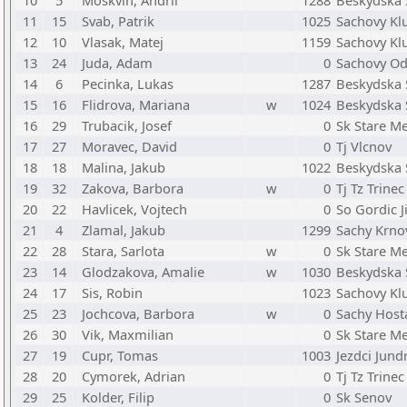
10
5
Moskvin, Andrii
1288
Beskydska 
11
15
Svab, Patrik
1025
Sachovy Kl
12
10
Vlasak, Matej
1159
Sachovy Kl
13
24
Juda, Adam
0
Sachovy Od
14
6
Pecinka, Lukas
1287
Beskydska 
15
16
Flidrova, Mariana
w
1024
Beskydska 
16
29
Trubacik, Josef
0
Sk Stare M
17
27
Moravec, David
0
Tj Vlcnov
18
18
Malina, Jakub
1022
Beskydska 
19
32
Zakova, Barbora
w
0
Tj Tz Trinec
20
22
Havlicek, Vojtech
0
So Gordic J
21
4
Zlamal, Jakub
1299
Sachy Krnov
22
28
Stara, Sarlota
w
0
Sk Stare M
23
14
Glodzakova, Amalie
w
1030
Beskydska 
24
17
Sis, Robin
1023
Sachovy Klu
25
23
Jochcova, Barbora
w
0
Sachy Hosta
26
30
Vik, Maxmilian
0
Sk Stare M
27
19
Cupr, Tomas
1003
Jezdci Jund
28
20
Cymorek, Adrian
0
Tj Tz Trinec
29
25
Kolder, Filip
0
Sk Senov