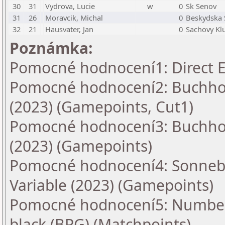
30
31
Vydrova, Lucie
w
0
Sk Senov
31
26
Moravcik, Michal
0
Beskydska 
32
21
Hausvater, Jan
0
Sachovy Kl
Poznámka:
Pomocné hodnocení1: Direct E
Pomocné hodnocení2: Buchholz
(2023) (Gamepoints, Cut1)
Pomocné hodnocení3: Buchholz
(2023) (Gamepoints)
Pomocné hodnocení4: Sonnebo
Variable (2023) (Gamepoints)
Pomocné hodnocení5: Number
black (BPG) (Matchpoints)