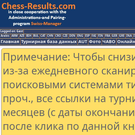
Logged on: Gast
Arabic
ARM
AZE
BIH
BUL
CAT
CHN
CRO
CZE
DEN
ENG
ESP
FAI
FIN
FRA
GER
GRE
INA
I
Главная
Турнирная база данных
AUT
Фото
ЧАВО
Онлайн
Примечание: Чтобы снизи
из-за ежедневного скани
поисковыми системами ти
проч., все ссылки на тур
месяцев (с даты окончан
после клика по данной кн