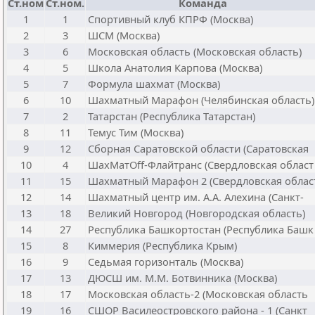
Ст.ном
Ст.ном.
Команда
1
1
Спортивный клуб КПРФ (Москва)
2
3
ШСМ (Москва)
3
6
Московская область (Московская область)
4
5
Школа Анатолия Карпова (Москва)
5
7
Формула шахмат (Москва)
6
10
Шахматный Марафон (Челябинская область)
7
2
Татарстан (Республика Татарстан)
8
11
Темус Тим (Москва)
9
12
Сборная Саратовской области (Саратовская
10
4
ШахМатOff-Флайтранс (Свердловская област
11
15
Шахматный Марафон 2 (Свердловская облас
12
14
Шахматный центр им. А.А. Алехина (Санкт-
13
18
Великий Новгород (Новгородская область)
14
27
Республика Башкортостан (Республика Башк
15
8
Киммерия (Республика Крым)
16
9
Седьмая горизонталь (Москва)
17
13
ДЮСШ им. М.М. Ботвинника (Москва)
18
17
Московская область-2 (Московская область
19
16
СШОР Василеостровского района - 1 (Санкт