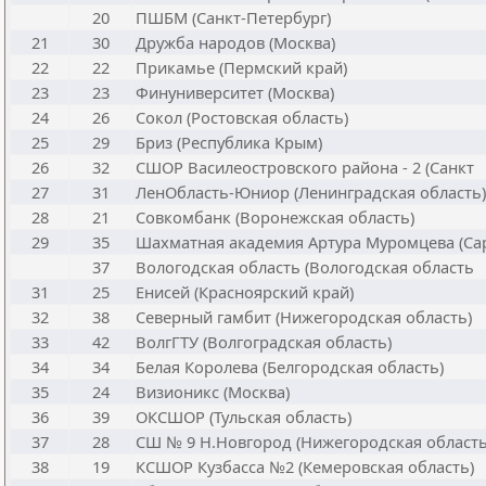
20
ПШБМ (Санкт-Петербург)
21
30
Дружба народов (Москва)
22
22
Прикамье (Пермский край)
23
23
Финуниверситет (Москва)
24
26
Сокол (Ростовская область)
25
29
Бриз (Республика Крым)
26
32
СШОР Василеостровского района - 2 (Санкт
27
31
ЛенОбласть-Юниор (Ленинградская область)
28
21
Совкомбанк (Воронежская область)
29
35
Шахматная академия Артура Муромцева (Са
37
Вологодская область (Вологодская область
31
25
Енисей (Красноярский край)
32
38
Северный гамбит (Нижегородская область)
33
42
ВолгГТУ (Волгоградская область)
34
34
Белая Королева (Белгородская область)
35
24
Визионикс (Москва)
36
39
ОКСШОР (Тульская область)
37
28
СШ № 9 Н.Новгород (Нижегородская област
38
19
КСШОР Кузбасса №2 (Кемеровская область)