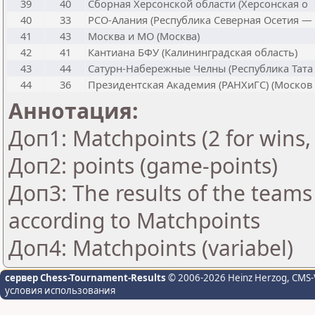
39
40
Сборная Херсонской области (Херсонская о
40
33
РСО-Алания (Республика Северная Осетия —
41
43
Москва и МО (Москва)
42
41
Кантиана БФУ (Калининградская область)
43
44
Сатурн-Набережные Челны (Республика Тата
44
36
Президентская Академия (РАНХиГС) (Москов
Аннотация:
Доп1: Matchpoints (2 for wins, 
Доп2: points (game-points)
Доп3: The results of the teams
according to Matchpoints
Доп4: Matchpoints (variabel)
сервер Chess-Tournament-Results
© 2006-2026 Heinz Herzog
, CMS-
условия использования