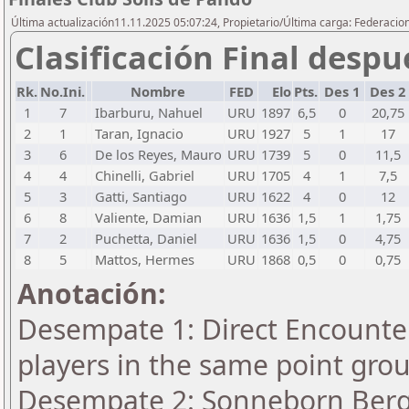
Última actualización11.11.2025 05:07:24, Propietario/Última carga: Federacio
Clasificación Final despu
Rk.
No.Ini.
Nombre
FED
Elo
Pts.
Des 1
Des 2
1
7
Ibarburu, Nahuel
URU
1897
6,5
0
20,75
2
1
Taran, Ignacio
URU
1927
5
1
17
3
6
De los Reyes, Mauro
URU
1739
5
0
11,5
4
4
Chinelli, Gabriel
URU
1705
4
1
7,5
5
3
Gatti, Santiago
URU
1622
4
0
12
6
8
Valiente, Damian
URU
1636
1,5
1
1,75
7
2
Puchetta, Daniel
URU
1636
1,5
0
4,75
8
5
Mattos, Hermes
URU
1868
0,5
0
0,75
Anotación:
Desempate 1: Direct Encounter
players in the same point gro
Desempate 2: Sonneborn Berge