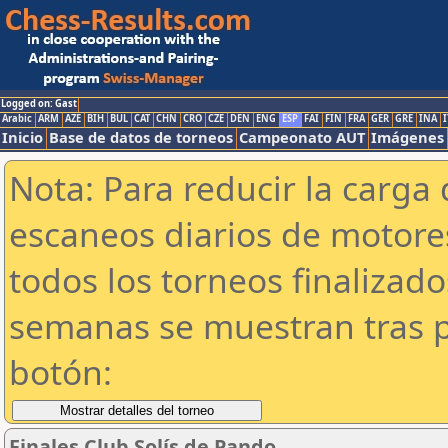
Logged on: Gast
Arabic
ARM
AZE
BIH
BUL
CAT
CHN
CRO
CZE
DEN
ENG
ESP
FAI
FIN
FRA
GER
GRE
INA
I
Inicio
Base de datos de torneos
Campeonato AUT
Imágenes
Nota: Para reducir la carga 
escaneos diarios de motor
todos los torneos finalizad
semanas se muestran tras p
botón:
Finales Club Solís de Pando