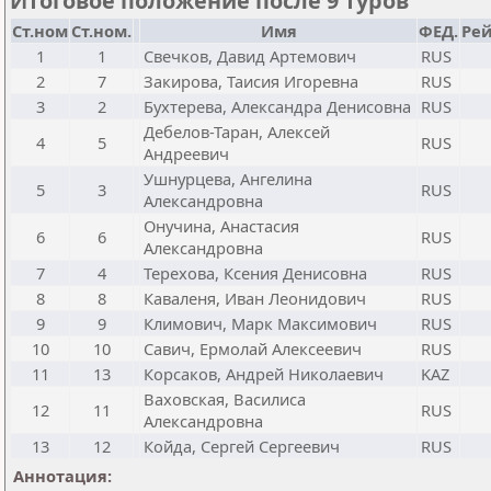
Итоговое положение после 9 туров
Ст.ном
Ст.ном.
Имя
ФЕД.
Рей
1
1
Свечков, Давид Артемович
RUS
2
7
Закирова, Таисия Игоревна
RUS
3
2
Бухтерева, Александра Денисовна
RUS
Дебелов-Таран, Алексей
4
5
RUS
Андреевич
Ушнурцева, Ангелина
5
3
RUS
Александровна
Онучина, Анастасия
6
6
RUS
Александровна
7
4
Терехова, Ксения Денисовна
RUS
8
8
Каваленя, Иван Леонидович
RUS
9
9
Климович, Марк Максимович
RUS
10
10
Савич, Ермолай Алексеевич
RUS
11
13
Корсаков, Андрей Николаевич
KAZ
Ваховская, Василиса
12
11
RUS
Александровна
13
12
Койда, Сергей Сергеевич
RUS
Аннотация: