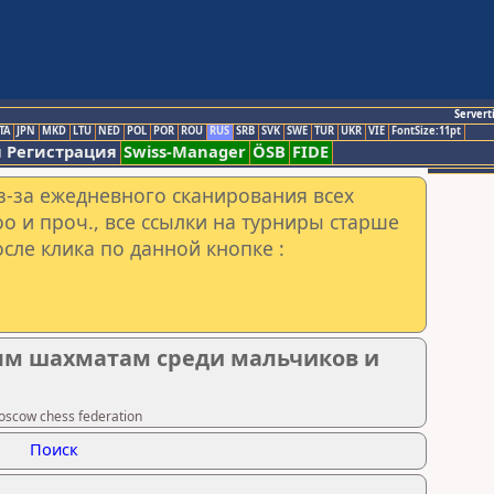
Servert
TA
JPN
MKD
LTU
NED
POL
POR
ROU
RUS
SRB
SVK
SWE
TUR
UKR
VIE
FontSize:11pt
 Регистрация
Swiss-Manager
ÖSB
FIDE
з-за ежедневного сканирования всех
o и проч., все ссылки на турниры старше
сле клика по данной кнопке :
ым шахматам среди мальчиков и
scow chess federation
Поиск