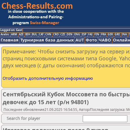
Logged on: Gast
Arabic
ARM
AZE
BIH
BUL
CAT
CHN
CRO
CZE
DEN
ENG
ESP
FAI
FIN
FRA
GER
GRE
INA
I
Главная
Турнирная база данных
AUT
Фото
ЧАВО
Онлайн
Примечание: Чтобы снизить загрузку на сервер и
страниц поисковыми системами типа Google, Yaho
двух месяцев (с даты окончания) отображаются по
Отобразить дополнительную информацию
Сентябрьский Кубок Моссовета по быстр
девочек до 15 лет (р/н 94801)
Последнее обновление21.09.2025 16:54:55, Автор/Последняя загрузка: Mo
Search for player