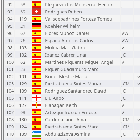
92
53
Pleguezuelos Monserrat Hector
J
93
69
Rodrigues Ruben
94
119
Vallsdepadrines Forteza Tomeu
95
21
Koehler Wilhelm
96
67
Flores Munoz Daniel
VW
97
26
Espana Amoros Carlos
VW
98
103
Molina Mari Gabriel
V
99
102
Ibanez Cabrer Unai
JC
100
62
Martinez Piqueras Miguel Angel
V
101
23
Piquer Guadamuro Marc
102
101
Bonet Mestre Maria
103
129
Piedrabuena Sintes Marian
JCM
104
109
Rodriguez Santandreu David
JC
105
111
Liu Anbo
JC
106
127
Flanagan Keith
V
107
93
Artozqui Irurzun Ernesto
V
108
130
Cardona Janer Aina
JCM
109
124
Piedrabuena Sintes Marc
JCM
110
139
Abdulazizova Asmina
JC