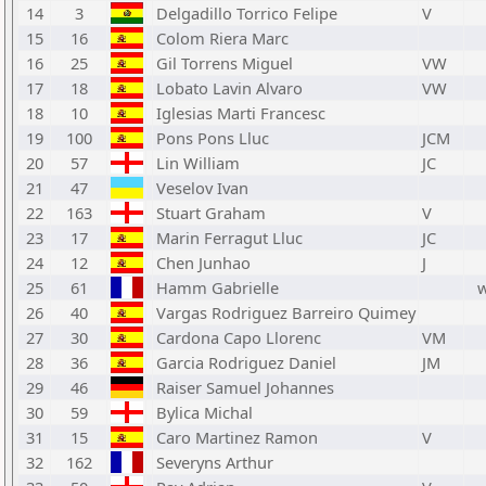
14
3
Delgadillo Torrico Felipe
V
15
16
Colom Riera Marc
16
25
Gil Torrens Miguel
VW
17
18
Lobato Lavin Alvaro
VW
18
10
Iglesias Marti Francesc
19
100
Pons Pons Lluc
JCM
20
57
Lin William
JC
21
47
Veselov Ivan
22
163
Stuart Graham
V
23
17
Marin Ferragut Lluc
JC
24
12
Chen Junhao
J
25
61
Hamm Gabrielle
26
40
Vargas Rodriguez Barreiro Quimey
27
30
Cardona Capo Llorenc
VM
28
36
Garcia Rodriguez Daniel
JM
29
46
Raiser Samuel Johannes
30
59
Bylica Michal
31
15
Caro Martinez Ramon
V
32
162
Severyns Arthur