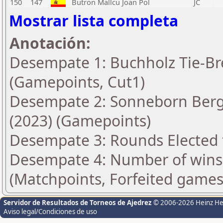
150
147
Butron Mallcu Joan Pol
JC
Mostrar lista completa
Anotación:
Desempate 1: Buchholz Tie-Bre
(Gamepoints, Cut1)
Desempate 2: Sonneborn Berge
(2023) (Gamepoints)
Desempate 3: Rounds Elected t
Desempate 4: Number of wins 
(Matchpoints, Forfeited games
Servidor de Resultados de Torneos de Ajedrez
© 2006-2026 Heinz H
Aviso legal/Condiciones de uso