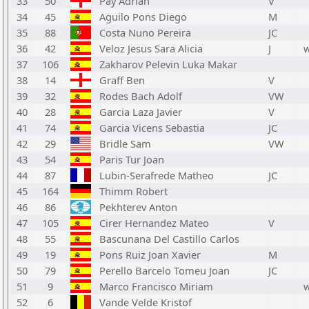
33
50
Pay Adrian
V
34
45
Aguilo Pons Diego
M
35
88
Costa Nuno Pereira
JC
36
42
Veloz Jesus Sara Alicia
J
37
106
Zakharov Pelevin Luka Makar
38
14
Graff Ben
V
39
32
Rodes Bach Adolf
VW
40
28
Garcia Laza Javier
V
41
74
Garcia Vicens Sebastia
JC
42
29
Bridle Sam
VW
43
54
Paris Tur Joan
44
87
Lubin-Serafrede Matheo
JC
45
164
Thimm Robert
46
86
Pekhterev Anton
47
105
Cirer Hernandez Mateo
V
48
55
Bascunana Del Castillo Carlos
49
19
Pons Ruiz Joan Xavier
M
50
79
Perello Barcelo Tomeu Joan
JC
51
9
Marco Francisco Miriam
52
6
Vande Velde Kristof