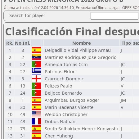
Última actualización12.04.2026 14:36:10, Propietario/Última carga: LÓPEZ R
Search for player
Clasificación Final despu
Rk.
No.Ini.
Nombre
Tipo
se
1
8
Delgadillo Vidal Philippe Arnau
J
2
2
Martinez Rodriguez Jose Gregorio
3
22
Almeida Tomas Ccm
JC
4
27
Patrinos Ektor
J
5
5
Czarnuch Dominic
JC
6
13
Felizes Paulo
V
7
24
Beijoco Bernardo
JC
8
1
Arguimbau Burgos Roger
JM
9
20
Marin Badenas Vicente
V
10
49
Weldon Christopher
11
43
Dubus Nathan
12
73
Smith Solbakken Henrik Kuniyoshi
J
13
31
Chen Yuheng
J