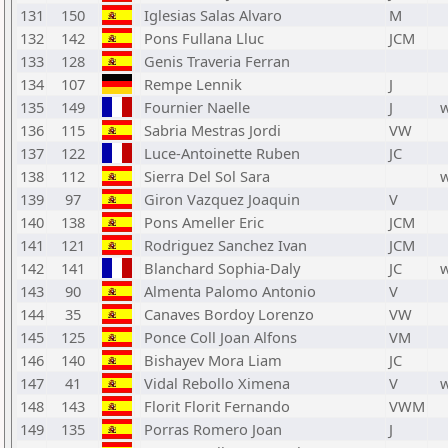
131
150
Iglesias Salas Alvaro
M
132
142
Pons Fullana Lluc
JCM
133
128
Genis Traveria Ferran
134
107
Rempe Lennik
J
135
149
Fournier Naelle
J
136
115
Sabria Mestras Jordi
VW
137
122
Luce-Antoinette Ruben
JC
138
112
Sierra Del Sol Sara
139
97
Giron Vazquez Joaquin
V
140
138
Pons Ameller Eric
JCM
141
121
Rodriguez Sanchez Ivan
JCM
142
141
Blanchard Sophia-Daly
JC
143
90
Almenta Palomo Antonio
V
144
35
Canaves Bordoy Lorenzo
VW
145
125
Ponce Coll Joan Alfons
VM
146
140
Bishayev Mora Liam
JC
147
41
Vidal Rebollo Ximena
V
148
143
Florit Florit Fernando
VWM
149
135
Porras Romero Joan
J