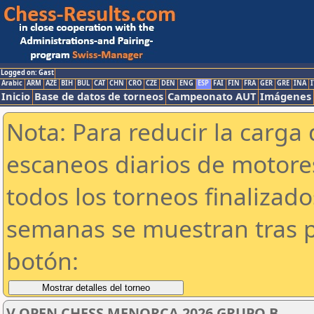
Logged on: Gast
Arabic
ARM
AZE
BIH
BUL
CAT
CHN
CRO
CZE
DEN
ENG
ESP
FAI
FIN
FRA
GER
GRE
INA
I
Inicio
Base de datos de torneos
Campeonato AUT
Imágenes
Nota: Para reducir la carga 
escaneos diarios de motor
todos los torneos finalizad
semanas se muestran tras p
botón:
V OPEN CHESS MENORCA 2026 GRUPO B