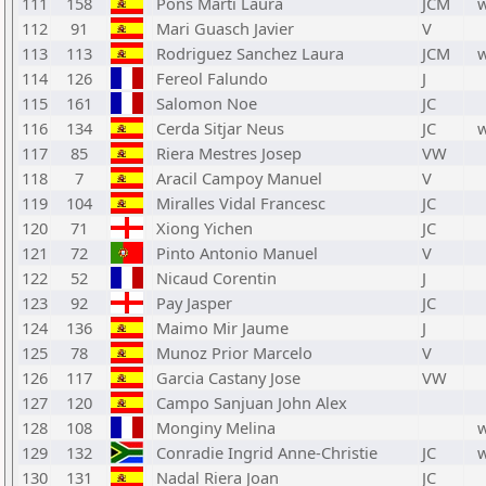
111
158
Pons Marti Laura
JCM
112
91
Mari Guasch Javier
V
113
113
Rodriguez Sanchez Laura
JCM
114
126
Fereol Falundo
J
115
161
Salomon Noe
JC
116
134
Cerda Sitjar Neus
JC
117
85
Riera Mestres Josep
VW
118
7
Aracil Campoy Manuel
V
119
104
Miralles Vidal Francesc
JC
120
71
Xiong Yichen
JC
121
72
Pinto Antonio Manuel
V
122
52
Nicaud Corentin
J
123
92
Pay Jasper
JC
124
136
Maimo Mir Jaume
J
125
78
Munoz Prior Marcelo
V
126
117
Garcia Castany Jose
VW
127
120
Campo Sanjuan John Alex
128
108
Monginy Melina
129
132
Conradie Ingrid Anne-Christie
JC
130
131
Nadal Riera Joan
JC