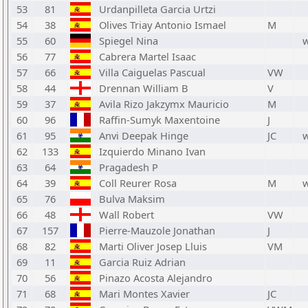
53
81
Urdanpilleta Garcia Urtzi
54
38
Olives Triay Antonio Ismael
M
55
60
Spiegel Nina
56
77
Cabrera Martel Isaac
57
66
Villa Caiguelas Pascual
VW
58
44
Drennan William B
V
59
37
Avila Rizo Jakzymx Mauricio
M
60
96
Raffin-Sumyk Maxentoine
J
61
95
Anvi Deepak Hinge
JC
62
133
Izquierdo Minano Ivan
63
64
Pragadesh P
64
39
Coll Reurer Rosa
M
65
76
Bulva Maksim
66
48
Wall Robert
VW
67
157
Pierre-Mauzole Jonathan
J
68
82
Marti Oliver Josep Lluis
VM
69
11
Garcia Ruiz Adrian
70
56
Pinazo Acosta Alejandro
71
68
Mari Montes Xavier
JC