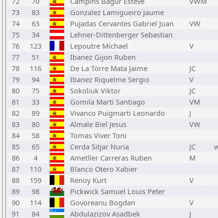
72
70
Campins Bagur Esteve
VWM
73
83
Gonzalez Lamigueiro Jaume
74
63
Pujadas Cervantes Gabriel Juan
VW
75
34
Lehner-Dittenberger Sebastian
76
123
Lepoutre Michael
V
77
51
Ibanez Gijon Ruben
78
116
De La Torre Mata Jaime
JC
79
94
Ibanez Riquelme Sergio
V
80
75
Sokoliuk Viktor
JC
81
33
Gomila Marti Santiago
VM
82
89
Vivanco Puigmarti Leonardo
J
83
80
Almale Biel Jesus
VW
84
58
Tomas Viver Toni
85
65
Cerda Sitjar Nuria
JC
86
4
Ametller Carreras Ruben
M
87
110
Blanco Otero Xabier
88
159
Renoy Kurt
V
89
98
Pickwick Samuel Louis Peter
90
114
Govoreanu Bogdan
V
91
84
Abdulazizov Asadbek
J