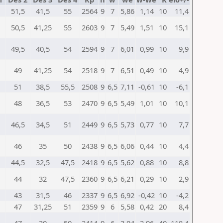
51,5
41,5
55
2564
9
7
5,86
1,14
10
11,4
50,5
41,25
55
2603
9
7
5,49
1,51
10
15,1
49,5
40,5
54
2594
9
7
6,01
0,99
10
9,9
49
41,25
54
2518
9
7
6,51
0,49
10
4,9
51
38,5
55,5
2508
9
6,5
7,11
-0,61
10
-6,1
48
36,5
53
2470
9
6,5
5,49
1,01
10
10,1
46,5
34,5
51
2449
9
6,5
5,73
0,77
10
7,7
46
35
50
2438
9
6,5
6,06
0,44
10
4,4
44,5
32,5
47,5
2418
9
6,5
5,62
0,88
10
8,8
44
32
47,5
2360
9
6,5
6,21
0,29
10
2,9
43
31,5
46
2337
9
6,5
6,92
-0,42
10
-4,2
47
31,25
51
2359
9
6
5,58
0,42
20
8,4