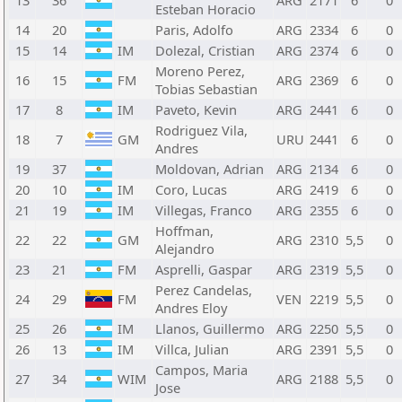
13
36
ARG
2171
6
0
Esteban Horacio
14
20
Paris, Adolfo
ARG
2334
6
0
15
14
IM
Dolezal, Cristian
ARG
2374
6
0
Moreno Perez,
16
15
FM
ARG
2369
6
0
Tobias Sebastian
17
8
IM
Paveto, Kevin
ARG
2441
6
0
Rodriguez Vila,
18
7
GM
URU
2441
6
0
Andres
19
37
Moldovan, Adrian
ARG
2134
6
0
20
10
IM
Coro, Lucas
ARG
2419
6
0
21
19
IM
Villegas, Franco
ARG
2355
6
0
Hoffman,
22
22
GM
ARG
2310
5,5
0
Alejandro
23
21
FM
Asprelli, Gaspar
ARG
2319
5,5
0
Perez Candelas,
24
29
FM
VEN
2219
5,5
0
Andres Eloy
25
26
IM
Llanos, Guillermo
ARG
2250
5,5
0
26
13
IM
Villca, Julian
ARG
2391
5,5
0
Campos, Maria
27
34
WIM
ARG
2188
5,5
0
Jose