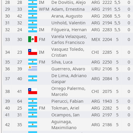
28
28
IM
De Dovitiis, Alejo
ARG
2222
5,5
0
29
33
WFM
Adam, Ernestina
ARG
2191
5,5
0
30
42
Arana, Augusto
ARG
2068
5,5
0
31
32
Unhold, Valentin
ARG
2194
5,5
0
32
24
IM
Filgueira, Hernan
ARG
2283
5,5
0
Varela Velazquez,
33
30
FM
MEX
2204
5
0
Carlos Francisco
Vasquez Toledo,
34
23
IM
CHI
2285
5
0
Cristian
35
27
FM
Silva, Luca
ARG
2250
5
0
36
39
Guerrero, Alvaro
URU
2106
5
0
De Lima, Adriano
37
40
ARG
2084
5
0
Gaspar
Orrego Palermo,
38
41
CHI
2075
5
0
Marcelo
39
64
Pierucci, Fabian
ARG
1943
5
0
40
25
FM
Tokman, Ariel
ARG
2282
5
0
41
31
Ocampos, Ian
ARG
2197
5
0
Aguinaga,
42
35
ARG
2186
5
0
Maximiliano