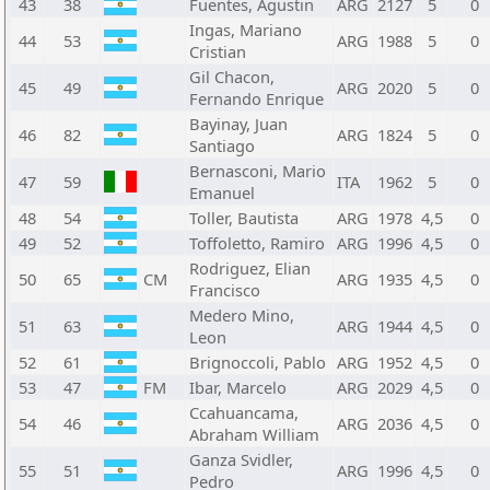
43
38
Fuentes, Agustin
ARG
2127
5
0
Ingas, Mariano
44
53
ARG
1988
5
0
Cristian
Gil Chacon,
45
49
ARG
2020
5
0
Fernando Enrique
Bayinay, Juan
46
82
ARG
1824
5
0
Santiago
Bernasconi, Mario
47
59
ITA
1962
5
0
Emanuel
48
54
Toller, Bautista
ARG
1978
4,5
0
49
52
Toffoletto, Ramiro
ARG
1996
4,5
0
Rodriguez, Elian
50
65
CM
ARG
1935
4,5
0
Francisco
Medero Mino,
51
63
ARG
1944
4,5
0
Leon
52
61
Brignoccoli, Pablo
ARG
1952
4,5
0
53
47
FM
Ibar, Marcelo
ARG
2029
4,5
0
Ccahuancama,
54
46
ARG
2036
4,5
0
Abraham William
Ganza Svidler,
55
51
ARG
1996
4,5
0
Pedro