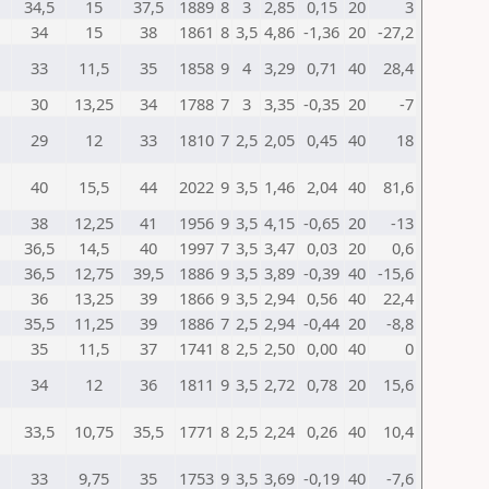
34,5
15
37,5
1889
8
3
2,85
0,15
20
3
34
15
38
1861
8
3,5
4,86
-1,36
20
-27,2
33
11,5
35
1858
9
4
3,29
0,71
40
28,4
30
13,25
34
1788
7
3
3,35
-0,35
20
-7
29
12
33
1810
7
2,5
2,05
0,45
40
18
40
15,5
44
2022
9
3,5
1,46
2,04
40
81,6
38
12,25
41
1956
9
3,5
4,15
-0,65
20
-13
36,5
14,5
40
1997
7
3,5
3,47
0,03
20
0,6
36,5
12,75
39,5
1886
9
3,5
3,89
-0,39
40
-15,6
36
13,25
39
1866
9
3,5
2,94
0,56
40
22,4
35,5
11,25
39
1886
7
2,5
2,94
-0,44
20
-8,8
35
11,5
37
1741
8
2,5
2,50
0,00
40
0
34
12
36
1811
9
3,5
2,72
0,78
20
15,6
33,5
10,75
35,5
1771
8
2,5
2,24
0,26
40
10,4
33
9,75
35
1753
9
3,5
3,69
-0,19
40
-7,6