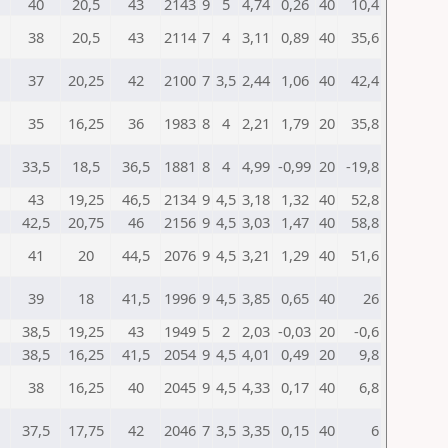
40
20,5
43
2143
9
5
4,74
0,26
40
10,4
38
20,5
43
2114
7
4
3,11
0,89
40
35,6
37
20,25
42
2100
7
3,5
2,44
1,06
40
42,4
35
16,25
36
1983
8
4
2,21
1,79
20
35,8
33,5
18,5
36,5
1881
8
4
4,99
-0,99
20
-19,8
43
19,25
46,5
2134
9
4,5
3,18
1,32
40
52,8
42,5
20,75
46
2156
9
4,5
3,03
1,47
40
58,8
41
20
44,5
2076
9
4,5
3,21
1,29
40
51,6
39
18
41,5
1996
9
4,5
3,85
0,65
40
26
38,5
19,25
43
1949
5
2
2,03
-0,03
20
-0,6
38,5
16,25
41,5
2054
9
4,5
4,01
0,49
20
9,8
38
16,25
40
2045
9
4,5
4,33
0,17
40
6,8
37,5
17,75
42
2046
7
3,5
3,35
0,15
40
6