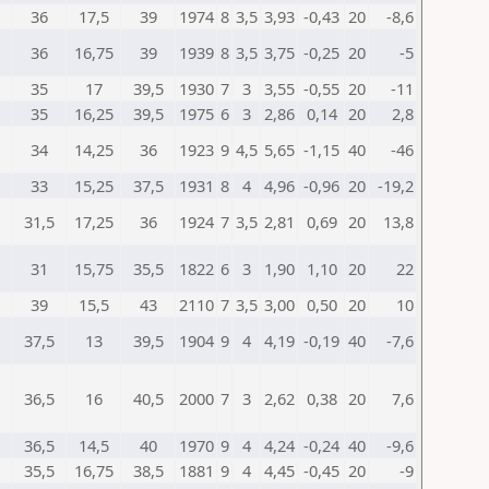
36
17,5
39
1974
8
3,5
3,93
-0,43
20
-8,6
36
16,75
39
1939
8
3,5
3,75
-0,25
20
-5
35
17
39,5
1930
7
3
3,55
-0,55
20
-11
35
16,25
39,5
1975
6
3
2,86
0,14
20
2,8
34
14,25
36
1923
9
4,5
5,65
-1,15
40
-46
33
15,25
37,5
1931
8
4
4,96
-0,96
20
-19,2
31,5
17,25
36
1924
7
3,5
2,81
0,69
20
13,8
31
15,75
35,5
1822
6
3
1,90
1,10
20
22
39
15,5
43
2110
7
3,5
3,00
0,50
20
10
37,5
13
39,5
1904
9
4
4,19
-0,19
40
-7,6
36,5
16
40,5
2000
7
3
2,62
0,38
20
7,6
36,5
14,5
40
1970
9
4
4,24
-0,24
40
-9,6
35,5
16,75
38,5
1881
9
4
4,45
-0,45
20
-9