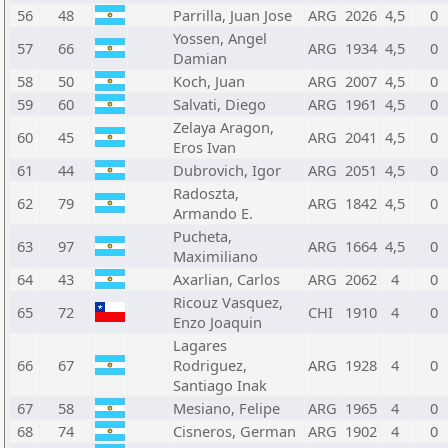
56
48
Parrilla, Juan Jose
ARG
2026
4,5
0
Yossen, Angel
57
66
ARG
1934
4,5
0
Damian
58
50
Koch, Juan
ARG
2007
4,5
0
59
60
Salvati, Diego
ARG
1961
4,5
0
Zelaya Aragon,
60
45
ARG
2041
4,5
0
Eros Ivan
61
44
Dubrovich, Igor
ARG
2051
4,5
0
Radoszta,
62
79
ARG
1842
4,5
0
Armando E.
Pucheta,
63
97
ARG
1664
4,5
0
Maximiliano
64
43
Axarlian, Carlos
ARG
2062
4
0
Ricouz Vasquez,
65
72
CHI
1910
4
0
Enzo Joaquin
Lagares
66
67
Rodriguez,
ARG
1928
4
0
Santiago Inak
67
58
Mesiano, Felipe
ARG
1965
4
0
68
74
Cisneros, German
ARG
1902
4
0