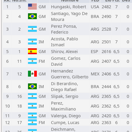
1
5
GM
Hungaski, Robert
USA
2482
7
0
Santiago, Yago De
2
4
GM
BRA
2490
7
0
Moura
Perez Ponsa,
3
2
GM
ARG
2528
7
0
Federico
Acosta, Pablo
4
3
IM
ARG
2501
7
0
Ismael
5
1
GM
Shirov, Alexei
ESP
2616
6,5
0
Gomez, Carlos
6
11
FM
ARG
2407
6,5
0
David
Hernandez
7
12
GM
MEX
2406
6,5
0
Guerrero, Gilberto
Di Berardino,
8
6
IM
BRA
2444
6,5
0
Diego Rafael
9
16
GM
Slipak, Sergio
ARG
2365
6,5
0
Perez,
10
18
IM
ARG
2362
6,5
0
Maximiliano
11
9
GM
Valerga, Diego
ARG
2420
6,5
0
12
17
FM
Cumpe, Lucas
ARG
2363
6
0
Deichmann,