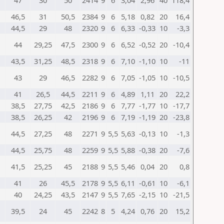
47
30
50
2414
9
6
3,04
2,96
40
118,4
46,5
31
50,5
2384
9
6
5,18
0,82
20
16,4
44,5
29
48
2320
9
6
6,33
-0,33
10
-3,3
44
29,25
47,5
2300
9
6
6,52
-0,52
20
-10,4
43,5
31,25
48,5
2318
9
6
7,10
-1,10
10
-11
43
29
46,5
2282
9
6
7,05
-1,05
10
-10,5
41
26,5
44,5
2211
9
6
4,89
1,11
20
22,2
38,5
27,75
42,5
2186
9
6
7,77
-1,77
10
-17,7
38,5
26,25
42
2196
9
6
7,19
-1,19
20
-23,8
44,5
27,25
48
2271
9
5,5
5,63
-0,13
10
-1,3
44,5
25,75
48
2259
9
5,5
5,88
-0,38
20
-7,6
41,5
25,25
45
2188
9
5,5
5,46
0,04
20
0,8
41
26
45,5
2178
9
5,5
6,11
-0,61
10
-6,1
40
24,25
43,5
2147
9
5,5
7,65
-2,15
10
-21,5
39,5
24
45
2242
8
5
4,24
0,76
20
15,2