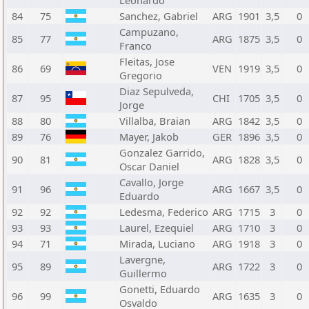
Leonardo
84
75
Sanchez, Gabriel
ARG
1901
3,5
0
Campuzano,
85
77
ARG
1875
3,5
0
Franco
Fleitas, Jose
86
69
VEN
1919
3,5
0
Gregorio
Diaz Sepulveda,
87
95
CHI
1705
3,5
0
Jorge
88
80
Villalba, Braian
ARG
1842
3,5
0
89
76
Mayer, Jakob
GER
1896
3,5
0
Gonzalez Garrido,
90
81
ARG
1828
3,5
0
Oscar Daniel
Cavallo, Jorge
91
96
ARG
1667
3,5
0
Eduardo
92
92
Ledesma, Federico
ARG
1715
3
0
93
93
Laurel, Ezequiel
ARG
1710
3
0
94
71
Mirada, Luciano
ARG
1918
3
0
Lavergne,
95
89
ARG
1722
3
0
Guillermo
Gonetti, Eduardo
96
99
ARG
1635
3
0
Osvaldo