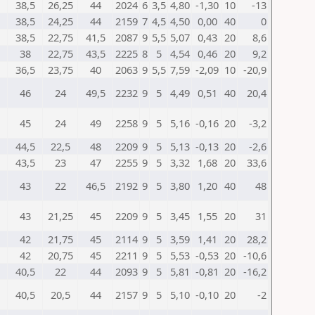
38,5
26,25
44
2024
6
3,5
4,80
-1,30
10
-13
38,5
24,25
44
2159
7
4,5
4,50
0,00
40
0
38,5
22,75
41,5
2087
9
5,5
5,07
0,43
20
8,6
38
22,75
43,5
2225
8
5
4,54
0,46
20
9,2
36,5
23,75
40
2063
9
5,5
7,59
-2,09
10
-20,9
46
24
49,5
2232
9
5
4,49
0,51
40
20,4
45
24
49
2258
9
5
5,16
-0,16
20
-3,2
44,5
22,5
48
2209
9
5
5,13
-0,13
20
-2,6
43,5
23
47
2255
9
5
3,32
1,68
20
33,6
43
22
46,5
2192
9
5
3,80
1,20
40
48
43
21,25
45
2209
9
5
3,45
1,55
20
31
42
21,75
45
2114
9
5
3,59
1,41
20
28,2
42
20,75
45
2211
9
5
5,53
-0,53
20
-10,6
40,5
22
44
2093
9
5
5,81
-0,81
20
-16,2
40,5
20,5
44
2157
9
5
5,10
-0,10
20
-2