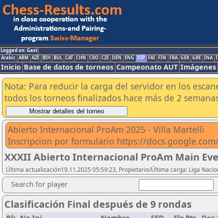
Logged on: Gast
Arabic
ARM
AZE
BIH
BUL
CAT
CHN
CRO
CZE
DEN
ENG
ESP
FAI
FIN
FRA
GER
GRE
INA
I
Inicio
Base de datos de torneos
Campeonato AUT
Imágenes
Nota: Para reducir la carga del servidor en los esc
todos los torneos finalizados hace más de 2 semanas
Abierto Internacional ProAm 2025 - Villa Martelli
Inscripcion por formulario https://docs.google.co
XXXII Abierto Internacional ProAm Main Eve
Última actualización19.11.2025 05:59:23, Propietario/Última carga: Liga Nacio
Search for player
Clasificación Final después de 9 rondas
Rk.
No.Ini.
Nombre
FED
Elo
Pts.
Des 