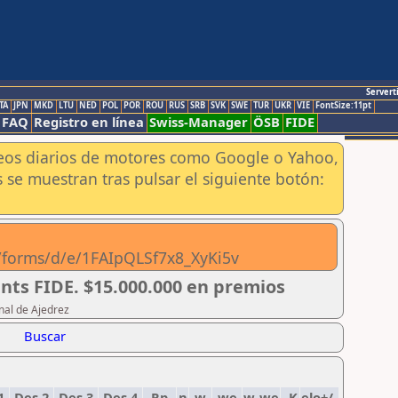
Servert
TA
JPN
MKD
LTU
NED
POL
POR
ROU
RUS
SRB
SVK
SWE
TUR
UKR
VIE
FontSize:11pt
FAQ
Registro en línea
Swiss-Manager
ÖSB
FIDE
aneos diarios de motores como Google o Yahoo,
 se muestran tras pulsar el siguiente botón:
m/forms/d/e/1FAIpQLSf7x8_XyKi5v
nts FIDE. $15.000.000 en premios
nal de Ajedrez
Buscar
1
Des 2
Des 3
Des 4
Rp
n
w
we
w-we
K
elo+/-