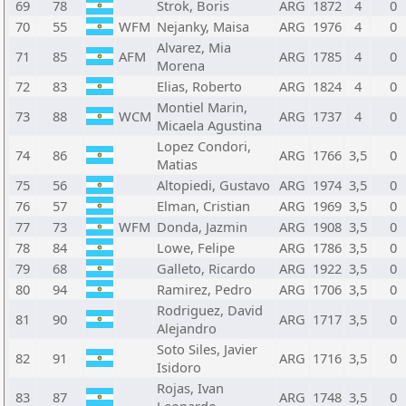
69
78
Strok, Boris
ARG
1872
4
0
70
55
WFM
Nejanky, Maisa
ARG
1976
4
0
Alvarez, Mia
71
85
AFM
ARG
1785
4
0
Morena
72
83
Elias, Roberto
ARG
1824
4
0
Montiel Marin,
73
88
WCM
ARG
1737
4
0
Micaela Agustina
Lopez Condori,
74
86
ARG
1766
3,5
0
Matias
75
56
Altopiedi, Gustavo
ARG
1974
3,5
0
76
57
Elman, Cristian
ARG
1969
3,5
0
77
73
WFM
Donda, Jazmin
ARG
1908
3,5
0
78
84
Lowe, Felipe
ARG
1786
3,5
0
79
68
Galleto, Ricardo
ARG
1922
3,5
0
80
94
Ramirez, Pedro
ARG
1706
3,5
0
Rodriguez, David
81
90
ARG
1717
3,5
0
Alejandro
Soto Siles, Javier
82
91
ARG
1716
3,5
0
Isidoro
Rojas, Ivan
83
87
ARG
1748
3,5
0