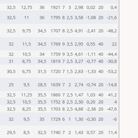
32,5
12,75
36
1921
7
3
2,98
0,02
20
0,4
32,5
11
36
1795
8
2,5
3,58
-1,08
20
-21,6
32,5
9,75
34,5
1707
8
2,5
4,91
-2,41
20
-48,2
32
11,5
34,5
1769
9
3,5
2,95
0,55
40
22
32
10,5
34
1759
9
3,5
4,61
-1,11
40
-44,4
31
8,75
34,5
1819
7
2,5
3,27
-0,77
40
-30,8
30,5
6,75
31,5
1720
7
1,5
2,83
-1,33
40
-53,2
25
9,5
28,5
1639
7
2
2,74
-0,74
20
-14,8
32,5
11,25
35,5
1860
7
2,5
1,47
1,03
40
41,2
32,5
10,5
35,5
1752
8
2,5
2,30
0,20
20
4
32,5
8,25
35,5
1703
8
2,5
4,88
-2,38
20
-47,6
32
9,5
35
1729
6
1
1,30
-0,30
20
-6
29,5
8,5
32,5
1740
7
2
1,43
0,57
20
11,4