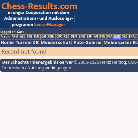
Logged on: Gast
Arabic
ARM
AZE
BIH
BUL
CAT
CHN
CRO
CZE
DEN
ENG
ESP
FAI
FIN
FRA
GER
GRE
INA
I
Home
TurnierDB
Meisterschaft
Foto-Galerie
Meldekartei
El
Record not found
Der Schachturnier-Ergebnis-Server
© 2006-2026 Heinz Herzog
, CMS
Impressum / Nutzungsbedingungen