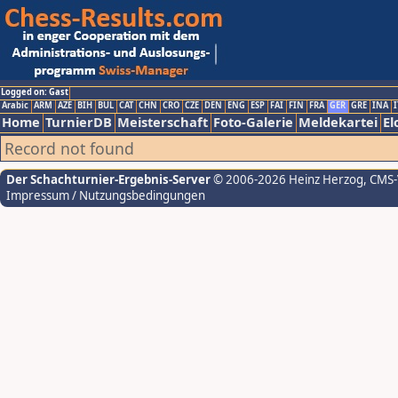
Logged on: Gast
Arabic
ARM
AZE
BIH
BUL
CAT
CHN
CRO
CZE
DEN
ENG
ESP
FAI
FIN
FRA
GER
GRE
INA
I
Home
TurnierDB
Meisterschaft
Foto-Galerie
Meldekartei
El
Record not found
Der Schachturnier-Ergebnis-Server
© 2006-2026 Heinz Herzog
, CMS
Impressum / Nutzungsbedingungen