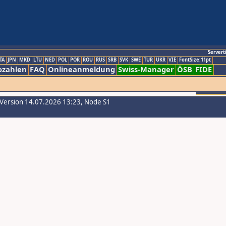
Servert
TA
JPN
MKD
LTU
NED
POL
POR
ROU
RUS
SRB
SVK
SWE
TUR
UKR
VIE
FontSize:11pt
ozahlen
FAQ
Onlineanmeldung
Swiss-Manager
ÖSB
FIDE
-Version 14.07.2026 13:23, Node S1