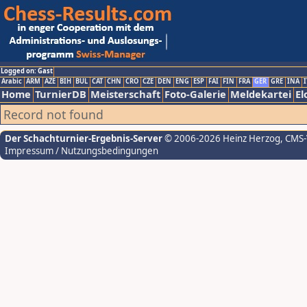
Logged on: Gast
Arabic
ARM
AZE
BIH
BUL
CAT
CHN
CRO
CZE
DEN
ENG
ESP
FAI
FIN
FRA
GER
GRE
INA
I
Home
TurnierDB
Meisterschaft
Foto-Galerie
Meldekartei
El
Record not found
Der Schachturnier-Ergebnis-Server
© 2006-2026 Heinz Herzog
, CMS
Impressum / Nutzungsbedingungen