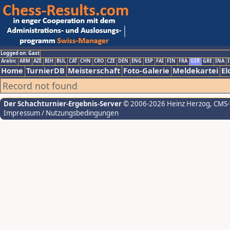
Logged on: Gast
Arabic
ARM
AZE
BIH
BUL
CAT
CHN
CRO
CZE
DEN
ENG
ESP
FAI
FIN
FRA
GER
GRE
INA
I
Home
TurnierDB
Meisterschaft
Foto-Galerie
Meldekartei
El
Record not found
Der Schachturnier-Ergebnis-Server
© 2006-2026 Heinz Herzog
, CMS
Impressum / Nutzungsbedingungen