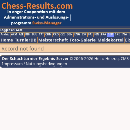
Logged on: Gast
Arabic
ARM
AZE
BIH
BUL
CAT
CHN
CRO
CZE
DEN
ENG
ESP
FAI
FIN
FRA
GER
GRE
INA
I
Home
TurnierDB
Meisterschaft
Foto-Galerie
Meldekartei
El
Record not found
Der Schachturnier-Ergebnis-Server
© 2006-2026 Heinz Herzog
, CMS
Impressum / Nutzungsbedingungen