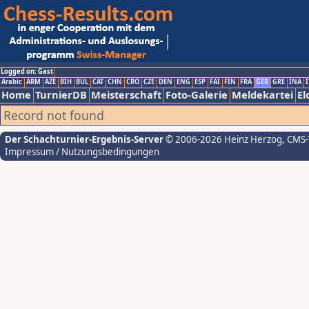
Logged on: Gast
Arabic
ARM
AZE
BIH
BUL
CAT
CHN
CRO
CZE
DEN
ENG
ESP
FAI
FIN
FRA
GER
GRE
INA
I
Home
TurnierDB
Meisterschaft
Foto-Galerie
Meldekartei
El
Record not found
Der Schachturnier-Ergebnis-Server
© 2006-2026 Heinz Herzog
, CMS
Impressum / Nutzungsbedingungen