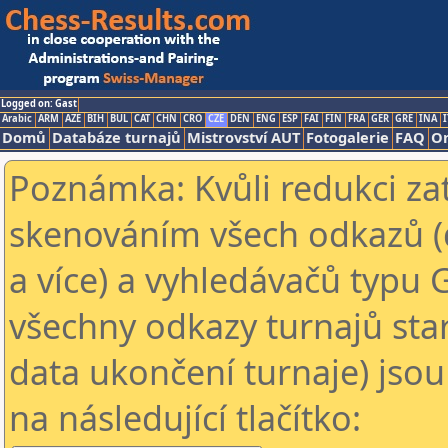
Logged on: Gast
Arabic
ARM
AZE
BIH
BUL
CAT
CHN
CRO
CZE
DEN
ENG
ESP
FAI
FIN
FRA
GER
GRE
INA
I
Domů
Databáze turnajů
Mistrovství AUT
Fotogalerie
FAQ
On
Poznámka: Kvůli redukci za
skenováním všech odkazů (
a více) a vyhledávačů typu 
všechny odkazy turnajů star
data ukončení turnaje) jsou
na následující tlačítko: