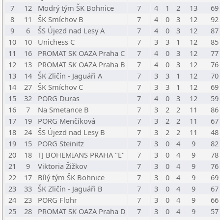
7
12
Modrý tým ŠK Bohnice
7
4
1
2
13
69
8
11
ŠK Smíchov B
7
4
0
3
12
92
9
6
ŠS Újezd nad Lesy A
7
4
0
3
12
87
10
10
Unichess C
7
3
3
1
12
85
11
16
PROMAT SK OAZA Praha C
7
4
0
3
12
77
12
13
PROMAT SK OAZA Praha B
7
4
0
3
12
76
13
14
ŠK Zličín - Jaguáři A
7
3
3
1
12
70
14
27
ŠK Smíchov C
7
3
3
1
12
69
15
32
PORG Duras
7
4
0
3
12
59
16
7
Na Smetance B
7
3
2
2
11
86
17
19
PORG Menčíková
7
3
2
2
11
67
18
24
ŠS Újezd nad Lesy B
7
3
2
2
11
48
19
15
PORG Steinitz
7
3
0
4
9
82
20
18
TJ BOHEMIANS PRAHA "E"
7
3
0
4
9
78
21
9
Viktoria Žižkov
7
3
0
4
9
76
22
17
Bílý tým ŠK Bohnice
7
3
0
4
9
69
23
33
ŠK Zličín - Jaguáři B
7
3
0
4
9
67
24
23
PORG Flohr
7
3
0
4
9
66
25
28
PROMAT SK OAZA Praha D
7
3
0
4
9
57