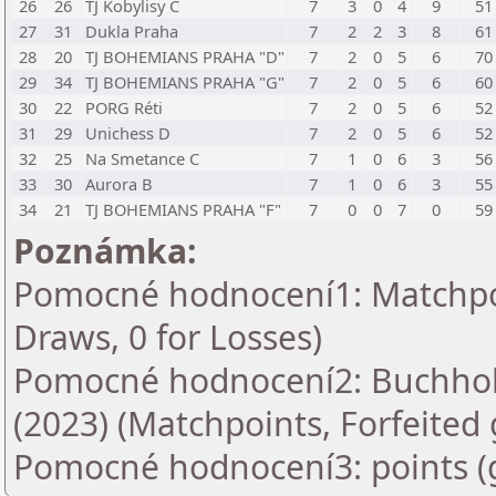
26
26
TJ Kobylisy C
7
3
0
4
9
51
27
31
Dukla Praha
7
2
2
3
8
61
28
20
TJ BOHEMIANS PRAHA "D"
7
2
0
5
6
70
29
34
TJ BOHEMIANS PRAHA "G"
7
2
0
5
6
60
30
22
PORG Réti
7
2
0
5
6
52
31
29
Unichess D
7
2
0
5
6
52
32
25
Na Smetance C
7
1
0
6
3
56
33
30
Aurora B
7
1
0
6
3
55
34
21
TJ BOHEMIANS PRAHA "F"
7
0
0
7
0
59
Poznámka:
Pomocné hodnocení1: Matchpoin
Draws, 0 for Losses)
Pomocné hodnocení2: Buchholz
(2023) (Matchpoints, Forfeited
Pomocné hodnocení3: points (