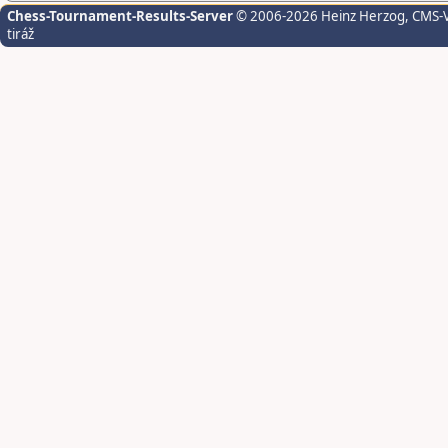
Chess-Tournament-Results-Server
© 2006-2026 Heinz Herzog
, CMS-
tiráž