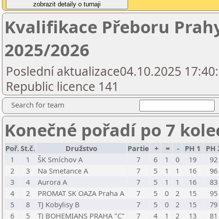
Kvalifikace Přeboru Prah
2025/2026
Poslední aktualizace04.10.2025 17:40
Republic licence 141
Search for team
Konečné pořadí po 7 kole
Poř.
St.č.
Družstvo
Partie
+
=
-
PH 1
PH 
1
1
ŠK Smíchov A
7
6
1
0
19
92
2
3
Na Smetance A
7
5
1
1
16
96
3
4
Aurora A
7
5
1
1
16
83
4
2
PROMAT SK OAZA Praha A
7
5
0
2
15
95
5
8
TJ Kobylisy B
7
5
0
2
15
79
6
5
TJ BOHEMIANS PRAHA "C"
7
4
1
2
13
81