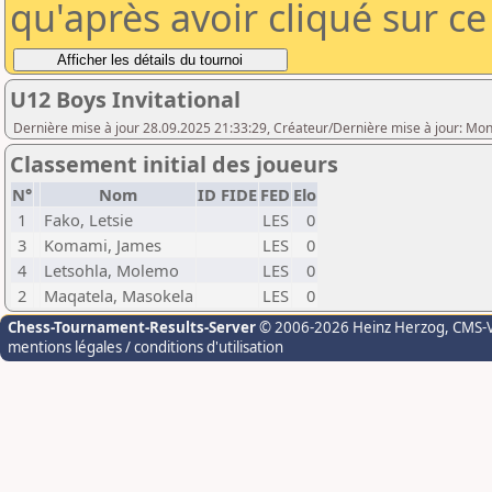
qu'après avoir cliqué sur c
U12 Boys Invitational
Dernière mise à jour 28.09.2025 21:33:29, Créateur/Dernière mise à jour: Mon
Classement initial des joueurs
N°
Nom
ID FIDE
FED
Elo
1
Fako, Letsie
LES
0
3
Komami, James
LES
0
4
Letsohla, Molemo
LES
0
2
Maqatela, Masokela
LES
0
Chess-Tournament-Results-Server
© 2006-2026 Heinz Herzog
, CMS-
mentions légales / conditions d'utilisation