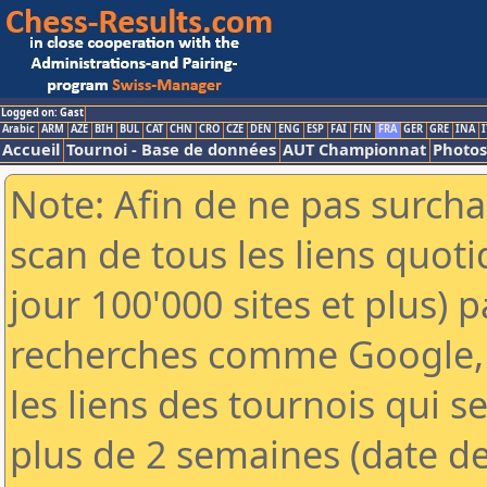
Logged on: Gast
Arabic
ARM
AZE
BIH
BUL
CAT
CHN
CRO
CZE
DEN
ENG
ESP
FAI
FIN
FRA
GER
GRE
INA
I
Accueil
Tournoi - Base de données
AUT Championnat
Photos
Note: Afin de ne pas surcha
scan de tous les liens quo
jour 100'000 sites et plus) 
recherches comme Google, 
les liens des tournois qui se
plus de 2 semaines (date de