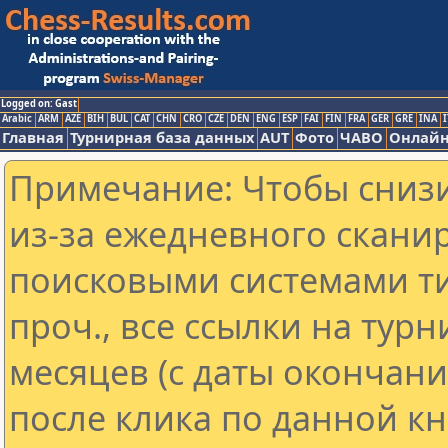
Logged on: Gast
Arabic
ARM
AZE
BIH
BUL
CAT
CHN
CRO
CZE
DEN
ENG
ESP
FAI
FIN
FRA
GER
GRE
INA
I
Главная
Турнирная база данных
AUT
Фото
ЧАВО
Онлайн
Примечание: Чтобы снизи
из-за ежедневного скани
поисковыми системами ти
проч., все ссылки на тур
месяцев (с даты окончан
после клика по данной кн