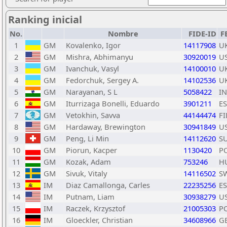
Ranking inicial
No.
Nombre
FIDE-ID
F
1
GM
Kovalenko, Igor
14117908
U
2
GM
Mishra, Abhimanyu
30920019
U
3
GM
Ivanchuk, Vasyl
14100010
U
4
GM
Fedorchuk, Sergey A.
14102536
U
5
GM
Narayanan, S L
5058422
I
6
GM
Iturrizaga Bonelli, Eduardo
3901211
E
7
GM
Vetokhin, Savva
44144474
FI
8
GM
Hardaway, Brewington
30941849
U
9
GM
Peng, Li Min
14112620
SU
10
GM
Piorun, Kacper
1130420
P
11
GM
Kozak, Adam
753246
H
12
GM
Sivuk, Vitaly
14116502
S
13
IM
Diaz Camallonga, Carles
22235256
E
14
IM
Putnam, Liam
30938279
U
15
IM
Raczek, Krzysztof
21005303
P
16
IM
Gloeckler, Christian
34608966
G