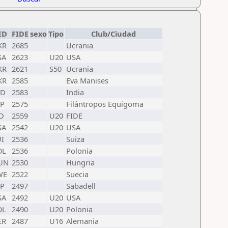
ED
FIDE
sexo
Tipo
Club/Ciudad
KR
2685
Ucrania
SA
2623
U20
USA
KR
2621
S50
Ucrania
KR
2585
Eva Manises
ND
2583
India
SP
2575
Filántropos Equigoma
D
2559
U20
FIDE
SA
2542
U20
USA
I
2536
Suiza
OL
2536
Polonia
UN
2530
Hungria
WE
2522
Suecia
SP
2497
Sabadell
SA
2492
U20
USA
OL
2490
U20
Polonia
ER
2487
U16
Alemania