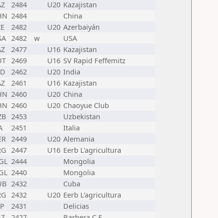
AZ
2484
U20
Kazajistan
HN
2484
China
ZE
2482
U20
Azerbaiyán
SA
2482
w
USA
AZ
2477
U16
Kazajistan
UT
2469
U16
SV Rapid Feffemitz
ND
2462
U20
India
AZ
2461
U16
Kazajistan
HN
2460
U20
China
HN
2460
U20
Chaoyue Club
ZB
2453
Uzbekistan
A
2451
Italia
ER
2449
U20
Alemania
RG
2447
U16
Eerb L'agricultura
GL
2444
Mongolia
GL
2440
Mongolia
UB
2432
Cuba
RG
2432
U20
Eerb L'agricultura
SP
2431
Delicias
AZ
2427
Barbera C.E