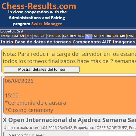
Logged on: Gast
Arabic
ARM
AZE
BIH
BUL
CAT
CHN
CRO
CZE
DEN
ENG
ESP
FAI
FIN
FRA
GER
GRE
INA
I
Inicio
Base de datos de torneos
Campeonato AUT
Imágenes
Nota: Para reducir la carga del servidor en los esc
todos los torneos finalizados hace más de 2 semanas
06/04/2026
15:00
*Ceremonia de clausura
*Closing ceremony
X Open Internacional de Ajedrez Semana San
Última actualización11.04.2026 23:43:42, Propietario: LÓPEZ RODRÍGUEZ, Edu
Search for player