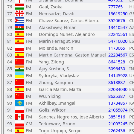
76
IM
Gaal, Zsoka
777765
H
77
FM
Nemsadze, Daviti
13619250
G
78
FM
Chavez Suarez, Carlos Alberto
3520676
C
79
IM
Atakishiyev, Elmar
13410547
A
80
FM
Domingo Nunez, Alejandro
22245561
E
81
FM
Marin Ferragut, Pau
54716020
E
82
IM
Molenda, Marcin
1173065
P
83
FM
Martin Carmona, Gaston Manuel
22284567
E
84
FM
Yang, Zilong
8641528
C
85
IM
Ajay Krishna, S
5096430
I
86
FM
Sydoryka, Vladyslav
14145928
U
87
FM
Zhong, Kangmin
8618887
C
88
IM
Garcia Martin, Marta
32084030
E
89
IM
Wu, Yixing
8625387
C
90
FM
Akhilbay, Imangali
13734857
K
91
FM
Golis, Wiktor
21055874
P
92
FM
Sanchez Negreiros, Jose Alberto
3851516
P
93
CM
Terkiewicz, Bruno
21093245
P
94
FM
Trigo Urquijo, Sergio
2262436
E