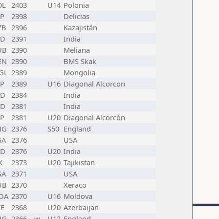
OL
2403
U14
Polonia
SP
2398
Delicias
ZB
2396
Kazajistán
ND
2391
India
UB
2390
Meliana
EN
2390
BMS Skak
GL
2389
Mongolia
SP
2389
U16
Diagonal Alcorcon
ND
2384
India
ND
2381
India
SP
2381
U20
Diagonal Alcorcón
NG
2376
S50
England
SA
2376
USA
ND
2376
U20
India
K
2373
U20
Tajikistan
SA
2371
USA
UB
2370
Xeraco
DA
2370
U16
Moldova
ZE
2368
U20
Azerbaijan
NG
2366
w
U12
England