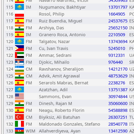
114
FM
Navarro Martinez, Victor
54509963
E
115
IM
Nugumanov, Bakhtiyar
13701797
K
116
Rosol, Philip
1664905
P
117
FM
Ruiz Buendia, Miguel
24537675
E
118
FM
Arshiya, Das
25652150
I
119
IM
Granero Roca, Antonio
2210509
E
120
FM
Talgatov, Nazar
13743694
K
121
FM
Cu, Ivan Travis
5245010
P
122
FM
Ammar, Sedrani
9312331
U
123
FM
Djokic, Mihailo
976440
S
124
CM
Ravshanov, Sheralijon
14212170
U
125
CM
Advik, Amit Agrawal
48753629
I
126
FM
Serarols Mabras, Bernat
2238276
E
127
Azatzhan, Adil
13751387
K
128
Sammons, Evan
30974844
U
129
FM
Dinesh, Rajan M
35060600
I
130
FM
Neagu, Roberto Florin
54588898
E
131
CM
Biyiksiz, Ali Batuhan
26307251
T
132
FM
Maldonado Gonzales, Stefano
28540778
IT
133
WIM
Allahverdiyeva, Ayan
13412590
A