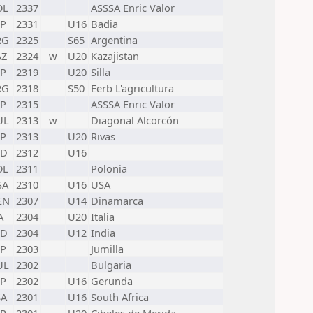
OL
2337
ASSSA Enric Valor
SP
2331
U16
Badia
RG
2325
S65
Argentina
AZ
2324
w
U20
Kazajistan
SP
2319
U20
Silla
RG
2318
S50
Eerb L'agricultura
SP
2315
ASSSA Enric Valor
UL
2313
w
Diagonal Alcorcón
SP
2313
U20
Rivas
ND
2312
U16
OL
2311
Polonia
SA
2310
U16
USA
EN
2307
U14
Dinamarca
A
2304
U20
Italia
ND
2304
U12
India
SP
2303
Jumilla
UL
2302
Bulgaria
SP
2302
U16
Gerunda
SA
2301
U16
South Africa