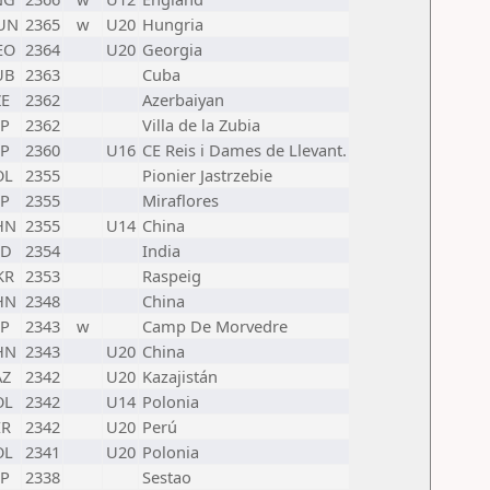
UN
2365
w
U20
Hungria
EO
2364
U20
Georgia
UB
2363
Cuba
ZE
2362
Azerbaiyan
SP
2362
Villa de la Zubia
SP
2360
U16
CE Reis i Dames de Llevant.
OL
2355
Pionier Jastrzebie
SP
2355
Miraflores
HN
2355
U14
China
ND
2354
India
KR
2353
Raspeig
HN
2348
China
SP
2343
w
Camp De Morvedre
HN
2343
U20
China
AZ
2342
U20
Kazajistán
OL
2342
U14
Polonia
ER
2342
U20
Perú
OL
2341
U20
Polonia
SP
2338
Sestao