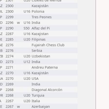
SP
2301
U20
Cibeles de Merida
AZ
2300
Kazajistán
OL
2300
U16
Polonia
SP
2299
Tres Peones
ND
2296
w
U16
India
SP
2290
S50
Alfaz del Pi
AZ
2287
U16
Kazajistan
HI
2285
U20
Filipinas
AE
2276
Fujairah Chess Club
RB
2276
Serbia
ZB
2274
U20
Uzbekistan
ND
2273
U12
India
SP
2271
Andreu Paterna
AZ
2270
U16
Kazajistán
SA
2270
U20
USA
ND
2269
India
SP
2268
Diagonal Alcorcón
UR
2268
U20
Turquia
A
2267
U20
Italia
ZE
2267
w
Azerbaiyan