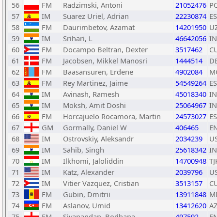
56
FM
Radzimski, Antoni
21052476
P
57
IM
Suarez Uriel, Adrian
22230874
E
58
FM
Daurimbetov, Azamat
14201950
U
59
IM
Srihari, L
46642056
I
60
FM
Docampo Beltran, Dexter
3517462
C
61
FM
Jacobsen, Mikkel Manosri
1444514
D
62
FM
Baasansuren, Erdene
4902084
M
63
FM
Rey Martinez, Jaime
54549264
E
64
IM
Avinash, Ramesh
45018340
I
65
IM
Moksh, Amit Doshi
25064967
I
66
FM
Horcajuelo Rocamora, Martin
24573027
E
67
GM
Gormally, Daniel W
406465
E
68
IM
Ostrovskiy, Aleksandr
2034239
U
69
IM
Sahib, Singh
25618342
I
70
IM
Ilkhomi, Jaloliddin
14700948
TJ
71
IM
Katz, Alexander
2039796
U
72
IM
Vitier Vazquez, Cristian
3513157
C
73
FM
Gubin, Dmitrii
13911848
M
74
FM
Aslanov, Umid
13412620
A
75
FM
Sivanandan, Bodhana
497592
E