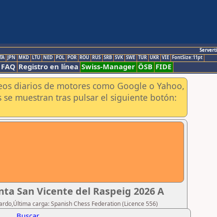
Servert
TA
JPN
MKD
LTU
NED
POL
POR
ROU
RUS
SRB
SVK
SWE
TUR
UKR
VIE
FontSize:11pt
FAQ
Registro en línea
Swiss-Manager
ÖSB
FIDE
aneos diarios de motores como Google o Yahoo,
 se muestran tras pulsar el siguiente botón:
ta San Vicente del Raspeig 2026 A
ardo,Última carga: Spanish Chess Federation (Licence 556)
Buscar