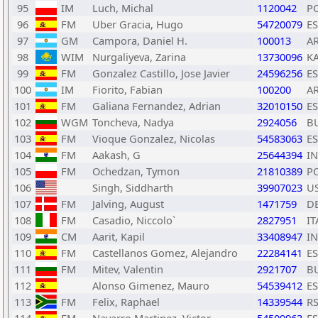
95
IM
Luch, Michal
1120042
P
96
FM
Uber Gracia, Hugo
54720079
E
97
GM
Campora, Daniel H.
100013
A
98
WIM
Nurgaliyeva, Zarina
13730096
K
99
FM
Gonzalez Castillo, Jose Javier
24596256
E
100
IM
Fiorito, Fabian
100200
A
101
FM
Galiana Fernandez, Adrian
32010150
E
102
WGM
Toncheva, Nadya
2924056
B
103
FM
Vioque Gonzalez, Nicolas
54583063
E
104
FM
Aakash, G
25644394
I
105
FM
Ochedzan, Tymon
21810389
P
106
Singh, Siddharth
39907023
U
107
FM
Jalving, August
1471759
D
108
FM
Casadio, Niccolo`
2827951
IT
109
CM
Aarit, Kapil
33408947
I
110
FM
Castellanos Gomez, Alejandro
22284141
E
111
FM
Mitev, Valentin
2921707
B
112
Alonso Gimenez, Mauro
54539412
E
113
FM
Felix, Raphael
14339544
R