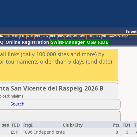
Servert
TA
JPN
MKD
LTU
NED
POL
POR
ROU
RUS
SRB
SVK
SWE
TUR
UKR
VIE
FontSize:11pt
AQ
Online Registration
Swiss-Manager
ÖSB
FIDE
ll links (daily 100.000 sites and more) by
for tournaments older than 5 days (end-date)
ta San Vicente del Raspeig 2026 B
pload: mialma
Search
p
sex
FED
RtgI
Club/City
Pts.
TB1
T
ESP
1896
Independiente
8
0