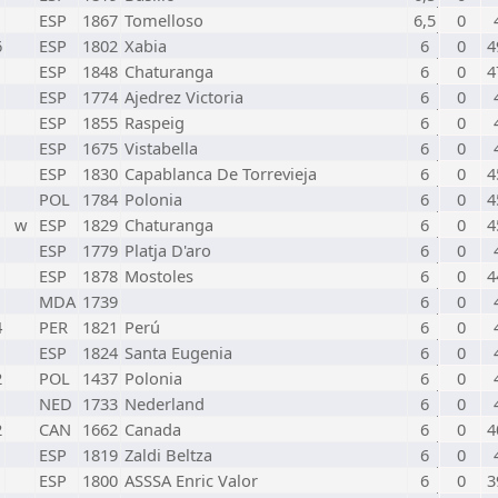
ESP
1867
Tomelloso
6,5
0
6
ESP
1802
Xabia
6
0
4
ESP
1848
Chaturanga
6
0
4
ESP
1774
Ajedrez Victoria
6
0
ESP
1855
Raspeig
6
0
ESP
1675
Vistabella
6
0
ESP
1830
Capablanca De Torrevieja
6
0
4
POL
1784
Polonia
6
0
4
w
ESP
1829
Chaturanga
6
0
4
ESP
1779
Platja D'aro
6
0
ESP
1878
Mostoles
6
0
4
MDA
1739
6
0
4
PER
1821
Perú
6
0
ESP
1824
Santa Eugenia
6
0
2
POL
1437
Polonia
6
0
NED
1733
Nederland
6
0
2
CAN
1662
Canada
6
0
4
ESP
1819
Zaldi Beltza
6
0
ESP
1800
ASSSA Enric Valor
6
0
3