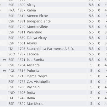
0
ESP
1800
Alcoy
5,5
0
4
6
FRA
1837
Xabia
5,5
0
4
ESP
1814
Ateneo Elche
5,5
0
ESP
1881
Independiente
5,5
0
ESP
1740
Monteovilete
5,5
0
3
ESP
1811
Palentino
5,5
0
3
ESP
1850
Tabiya Alcoy
5,5
0
ESP
1661
Alonis
5,5
0
3
ITA
1703
Scacchistica Parmense A.S.D.
5,5
0
SCO
1787
Escocia
5,5
0
4
w
ESP
1571
Isla Bonita
5,5
0
3
6
ESP
1704
Alicante
5
0
4
w
POL
1516
Polonia
5
0
ESP
1715
Dama Negra
5
0
ESP
1755
C.A. Vistabella
5
0
4
ESP
1706
Raspeig
5
0
4
IND
1698
India
5
0
ITA
1745
Italia
5
0
4
ESP
1829
Mar Menor
5
0
4