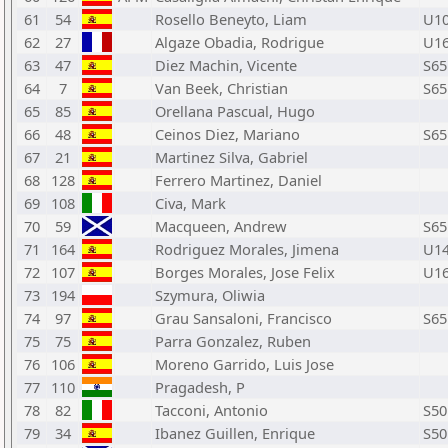
61
54
Rosello Beneyto, Liam
U1
62
27
Algaze Obadia, Rodrigue
U1
63
47
Diez Machin, Vicente
S65
64
7
Van Beek, Christian
S65
65
85
Orellana Pascual, Hugo
66
48
Ceinos Diez, Mariano
S65
67
21
Martinez Silva, Gabriel
68
128
Ferrero Martinez, Daniel
69
108
Civa, Mark
70
59
Macqueen, Andrew
S65
71
164
Rodriguez Morales, Jimena
U1
72
107
Borges Morales, Jose Felix
U1
73
194
Szymura, Oliwia
74
97
Grau Sansaloni, Francisco
S65
75
75
Parra Gonzalez, Ruben
76
106
Moreno Garrido, Luis Jose
77
110
Pragadesh, P
78
82
Tacconi, Antonio
S50
79
34
Ibanez Guillen, Enrique
S50