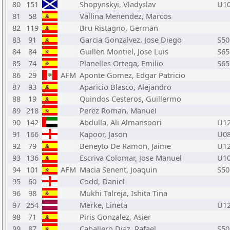
80
151
Shopynskyi, Vladyslav
U1
81
58
Vallina Menendez, Marcos
82
119
Bru Ristagno, German
83
91
Garcia Gonzalvez, Jose Diego
S50
84
84
Guillen Montiel, Jose Luis
S65
85
74
Planelles Ortega, Emilio
S65
86
29
AFM
Aponte Gomez, Edgar Patricio
87
93
Aparicio Blasco, Alejandro
88
19
Quindos Cesteros, Guillermo
89
218
Perez Roman, Manuel
90
142
Abdulla, Ali Almansoori
U1
91
166
Kapoor, Jason
U0
92
79
Beneyto De Ramon, Jaime
U1
93
136
Escriva Colomar, Jose Manuel
U1
94
101
AFM
Macia Senent, Joaquin
S50
95
60
Codd, Daniel
96
98
Mukhi Talreja, Ishita Tina
97
254
Merke, Lineta
U1
98
71
Piris Gonzalez, Asier
99
87
Caballero Diaz, Rafael
S50