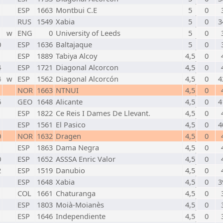
ESP
1663
Montbui C.E
5
0
RUS
1549
Xabia
5
0
3
w
ENG
0
University of Leeds
5
0
0
ESP
1636
Baltajaque
5
0
ESP
1889
Tabiya Alcoy
4,5
0
4
ESP
1721
Diagonal Alcorcon
4,5
0
4
w
ESP
1562
Diagonal Alcorcón
4,5
0
4
NOR
1663
NTNUI
4,5
0
6
GEO
1648
Alicante
4,5
0
4
ESP
1822
Ce Reis I Dames De Llevant.
4,5
0
ESP
1561
El Pasico
4,5
0
4
0
NOR
1632
Dragen
4,5
0
ESP
1863
Dama Negra
4,5
0
0
ESP
1652
ASSSA Enric Valor
4,5
0
2
ESP
1519
Danubio
4,5
0
ESP
1648
Xabia
4,5
0
3
COL
1661
Chaturanga
4,5
0
ESP
1803
Moià-Moianès
4,5
0
ESP
1646
Independiente
4,5
0