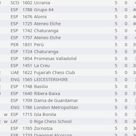
0
SCO
1602
Ucrania
5
0
ESP
1788
Grupo 64
5
0
4
ESP
1676
Alonis
5
0
4
ESP
1725
Ateneo Elche
5
0
4
ESP
1742
Chaturanga
5
0
ESP
1757
Ateneo Elche
5
0
PER
1831
Perú
5
0
3
ESP
1724
Chaturanga
5
0
3
ESP
1854
Promesas Valladolid
5
0
ESP
1451
La Creu
5
0
3
2
UAE
1622
Fujairah Chess Club
5
0
3
8
ENG
1565
LEICESTERSHIRE
5
0
2
ESP
1748
Basilio
5
0
0
ESP
1640
Ribera Baixa
5
0
3
ESP
1709
Dama de Guardamar
5
0
ENG
1786
London Metropolitan
5
0
w
ESP
1715
Isla Bonita
5
0
2
w
LAT
0
Riga Chess School
5
0
3
ESP
1765
Zornotza
5
0
3
ESP
1733
Diagonal Alcorcon
5
0
3