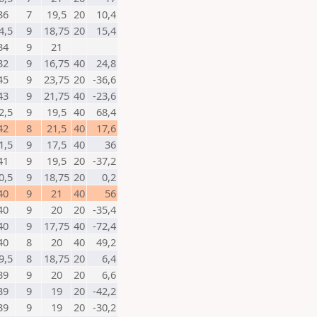
36
7
19,5
20
10,4
4,5
9
18,75
20
15,4
34
9
21
32
9
16,75
40
24,8
45
9
23,75
20
-36,6
43
9
21,75
40
-23,6
2,5
9
19,5
40
68,4
42
8
21,5
40
17,6
1,5
9
17,5
40
36
41
9
19,5
20
-37,2
0,5
9
18,75
20
0,2
40
9
21
40
56
40
9
20
20
-35,4
40
9
17,75
40
-72,4
40
8
20
40
49,2
9,5
8
18,75
20
6,4
39
9
20
20
6,6
39
9
19
20
-42,2
39
9
19
20
-30,2