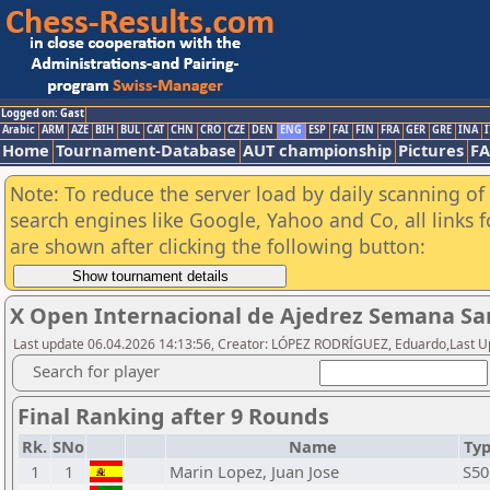
Logged on: Gast
Arabic
ARM
AZE
BIH
BUL
CAT
CHN
CRO
CZE
DEN
ENG
ESP
FAI
FIN
FRA
GER
GRE
INA
I
Home
Tournament-Database
AUT championship
Pictures
F
Note: To reduce the server load by daily scanning of a
search engines like Google, Yahoo and Co, all links 
are shown after clicking the following button:
X Open Internacional de Ajedrez Semana San
Last update 06.04.2026 14:13:56, Creator: LÓPEZ RODRÍGUEZ, Eduardo,Last U
Search for player
Final Ranking after 9 Rounds
Rk.
SNo
Name
Ty
1
1
Marin Lopez, Juan Jose
S50