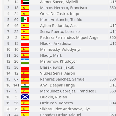
2
14
Aamer Saeed, Alyileili
U1
3
18
Marcos Herrero, Francisco
S50
4
24
Oriza De Castro, Inigo
5
69
Kibrit Arakanchi, Teofilo
6
46
Ayllon Redondo, Asier
U1
7
22
Serna Puerto, Lorenzo
U1
8
2
Pedraza Fernandez, Miguel Angel
S50
9
15
Hladki, Arkadiusz
U1
10
10
Malinovsky, Volodymyr
11
26
Hladiy, Mark
12
20
Maraimov, Khudoyor
13
30
Blaszkiewicz, Jakub
14
12
Viudes Serra, Aaron
15
67
Ramirez Sanchez, Samuel
S50
16
141
Anvi, Deepak Hinge
U1
17
9
Marquinez Cabrejas, Francisco J.
S50
18
5
Dudkin, Ruslan
19
56
Ortiz Pop, Roberto
U1
20
6
Sikharulidze Andronova, Ilya
21
44
Penades Ordaz, Miguel
S50