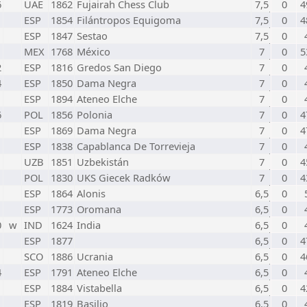
6
UAE
1862
Fujairah Chess Club
7,5
0
4
ESP
1854
Filántropos Equigoma
7,5
0
4
ESP
1847
Sestao
7,5
0
MEX
1768
México
7
0
5
2
ESP
1816
Gredos San Diego
7
0
4
ESP
1850
Dama Negra
7
0
ESP
1894
Ateneo Elche
7
0
6
POL
1856
Polonia
7
0
4
ESP
1869
Dama Negra
7
0
4
ESP
1838
Capablanca De Torrevieja
7
0
UZB
1851
Uzbekistán
7
0
4
POL
1830
UKS Giecek Radków
7
0
4
ESP
1864
Alonis
6,5
0
ESP
1773
Oromana
6,5
0
0
w
IND
1624
India
6,5
0
ESP
1877
6,5
0
4
SCO
1886
Ucrania
6,5
0
4
4
ESP
1791
Ateneo Elche
6,5
0
ESP
1884
Vistabella
6,5
0
4
ESP
1819
Basilio
6,5
0