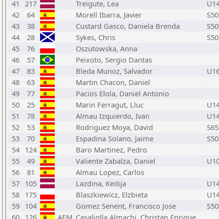
41
217
Treigute, Lea
U1
42
64
Morell Ibarra, Javier
S50
43
38
Custard Gasco, Daniela Brenda
S50
44
28
Sykes, Chris
S50
45
76
Oszutowska, Anna
46
57
Peixoto, Sergio Dantas
47
83
Bleda Munoz, Salvador
U1
48
63
Martin Chacon, Daniel
49
77
Pacios Elola, Daniel Antonio
50
25
Marin Ferragut, Lluc
U1
51
78
Almau Izquierdo, Ivan
U1
52
53
Rodriguez Moya, David
S65
53
70
Espadina Solano, Jaime
S50
54
124
Baro Martinez, Pedro
55
49
Valiente Zabalza, Daniel
U1
56
81
Almau Lopez, Carlos
57
105
Lazdina, Keitija
U1
58
175
Blaszkiewicz, Elzbieta
U1
59
104
Gomez Senent, Francisco Jose
S50
60
126
AFM
Casaliglla Almachi, Christan Enrique