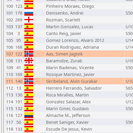
100
123
Pinheiro Moraes, Diego
101
178
Denisenko, Andrei
S50
102
269
Rozman, Scarlett
103
137
Martin Gonzalez, Lucas
U1
104
3
Canto Reig, Javier
S50
105
95
Gomez Lorenzo, Alvaro 2012
U1
106
168
Duran Rodriguez, Adriana
U1
107
122
Aas, Simen Jagtvik
108
131
Baramidze, Zurab
U1
109
41
Marin Badenas, Vicente
S50
110
169
Rosique Martinez, Javier
111
140
Skribeland, Alvin Gurakar
U1
112
13
Herrero Ferrando, Salvador
S65
113
130
Roca Miralles, Martin
U1
114
191
Gonzalez Salazar, Alex
U1
115
132
Marin Giner, Gustavo
S50
116
127
Almache M., Jefferson
117
50
Benet Saniger, Xavier
S50
118
133
Escude De Jesus, Kevin