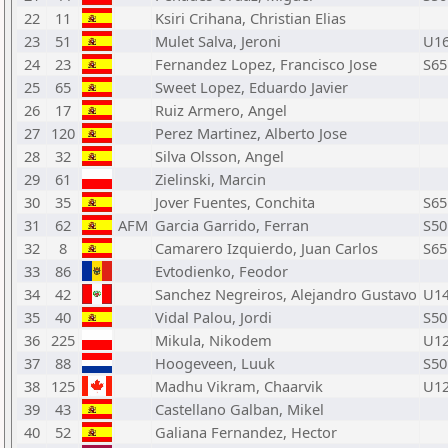
22
11
Ksiri Crihana, Christian Elias
23
51
Mulet Salva, Jeroni
U1
24
23
Fernandez Lopez, Francisco Jose
S65
25
65
Sweet Lopez, Eduardo Javier
26
17
Ruiz Armero, Angel
27
120
Perez Martinez, Alberto Jose
28
32
Silva Olsson, Angel
29
61
Zielinski, Marcin
30
35
Jover Fuentes, Conchita
S65
31
62
AFM
Garcia Garrido, Ferran
S50
32
8
Camarero Izquierdo, Juan Carlos
S65
33
86
Evtodienko, Feodor
34
42
Sanchez Negreiros, Alejandro Gustavo
U1
35
40
Vidal Palou, Jordi
S50
36
225
Mikula, Nikodem
U1
37
88
Hoogeveen, Luuk
S50
38
125
Madhu Vikram, Chaarvik
U1
39
43
Castellano Galban, Mikel
40
52
Galiana Fernandez, Hector