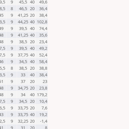
9,5
9
45,5
40
49,6
8,5
8
46,5
20
36,4
45
9
41,25
20
38,4
3,5
9
44,25
40
102,8
49
9
39,5
40
74,4
48
9
41,25
40
35,6
48
9
38,5
20
23,4
7,5
9
39,5
40
49,2
7,5
9
37,75
40
52,4
46
9
34,5
40
58,4
5,5
8
38,5
20
38,8
3,5
9
33
40
38,4
51
9
37
20
23
48
9
34,75
20
23,8
48
9
34
40
179,2
7,5
9
34,5
20
10,4
6,5
9
33,75
20
7,6
43
9
33,75
40
19,2
2,5
9
32,25
20
-1,4
41
9
31
20
8