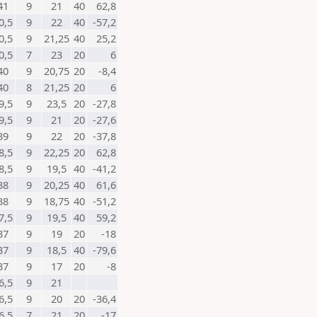
41
9
21
40
62,8
0,5
9
22
40
-57,2
0,5
9
21,25
40
25,2
0,5
7
23
20
6
40
9
20,75
20
-8,4
40
8
21,25
20
6
9,5
9
23,5
20
-27,8
9,5
9
21
20
-27,6
39
9
22
20
-37,8
8,5
9
22,25
20
62,8
8,5
9
19,5
40
-41,2
38
9
20,25
40
61,6
38
9
18,75
40
-51,2
7,5
9
19,5
40
59,2
37
9
19
20
-18
37
9
18,5
40
-79,6
37
9
17
20
-8
6,5
9
21
6,5
9
20
20
-36,4
6,5
7
21
20
-17