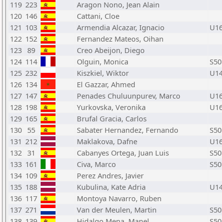
119
223
Aragon Nono, Jean Alain
120
146
Cattani, Cloe
121
103
Armendia Alcazar, Ignacio
U1
122
152
Fernandez Mateos, Oihan
123
89
Creo Abeijon, Diego
124
114
Olguin, Monica
S50
125
232
Kiszkiel, Wiktor
U1
126
134
El Gazzar, Ahmed
127
147
Penades Chuluunpurev, Marco
U1
128
198
Yurkovska, Veronika
U1
129
165
Brufal Gracia, Carlos
130
55
Sabater Hernandez, Fernando
S50
131
212
Maklakova, Dafne
U1
132
31
Cabanyes Ortega, Juan Luis
S50
133
161
Civa, Marco
S50
134
109
Perez Andres, Javier
135
188
Kubulina, Kate Adria
U1
136
117
Montoya Navarro, Ruben
137
271
Van der Meulen, Martin
S50
138
139
Hidalgo Mena, Manel
S50