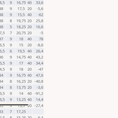
8,5
9
16,75
40
33,6
38
9
17,5
20
-5,6
38
9
15,5
40
-62
38
8
19,75
20
25,8
38
5
18,25
20
16,6
7,5
7
20,75
20
-5
37
9
18
40
78
6,5
9
15
20
-8,6
6,5
6
19,5
40
26,4
36
9
14,75
40
43,2
5,5
9
17
40
34,4
4,5
9
18
20
-47
34
9
16,75
40
47,6
34
8
16,25
20
-40,8
34
8
13,75
20
-3,6
3,5
9
14
40
-91,2
3,5
9
13,25
40
14,4
33
9
13,5
20
-27,4
33
7
17,25
2,5
8
15,25
20
6,4