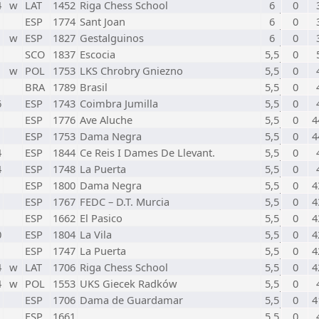
4
w
LAT
1452
Riga Chess School
6
0
ESP
1774
Sant Joan
6
0
w
ESP
1827
Gestalguinos
6
0
SCO
1837
Escocia
5,5
0
w
POL
1753
LKS Chrobry Gniezno
5,5
0
BRA
1789
Brasil
5,5
0
6
ESP
1743
Coimbra Jumilla
5,5
0
ESP
1776
Ave Aluche
5,5
0
4
ESP
1753
Dama Negra
5,5
0
4
4
ESP
1844
Ce Reis I Dames De Llevant.
5,5
0
4
ESP
1748
La Puerta
5,5
0
ESP
1800
Dama Negra
5,5
0
4
ESP
1767
FEDC – D.T. Murcia
5,5
0
4
ESP
1662
El Pasico
5,5
0
4
0
ESP
1804
La Vila
5,5
0
4
ESP
1747
La Puerta
5,5
0
4
4
w
LAT
1706
Riga Chess School
5,5
0
4
4
w
POL
1553
UKS Giecek Radków
5,5
0
ESP
1706
Dama de Guardamar
5,5
0
4
ESP
1661
5,5
0