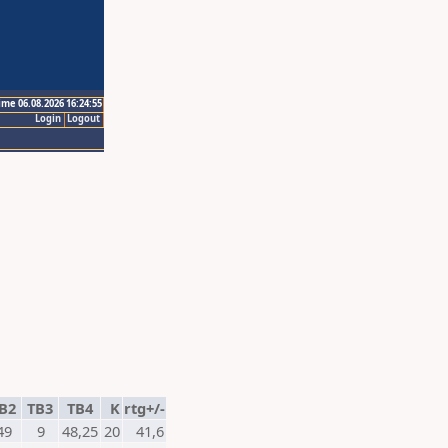
ime 06.08.2026 16:24:55
Login
Logout
B2
TB3
TB4
K
rtg+/-
49
9
48,25
20
41,6