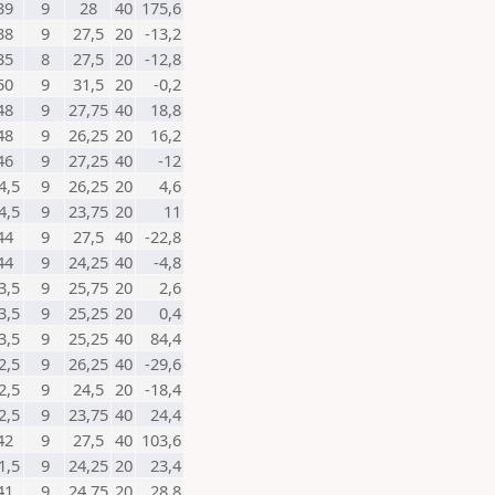
39
9
28
40
175,6
38
9
27,5
20
-13,2
35
8
27,5
20
-12,8
50
9
31,5
20
-0,2
48
9
27,75
40
18,8
48
9
26,25
20
16,2
46
9
27,25
40
-12
4,5
9
26,25
20
4,6
4,5
9
23,75
20
11
44
9
27,5
40
-22,8
44
9
24,25
40
-4,8
3,5
9
25,75
20
2,6
3,5
9
25,25
20
0,4
3,5
9
25,25
40
84,4
2,5
9
26,25
40
-29,6
2,5
9
24,5
20
-18,4
2,5
9
23,75
40
24,4
42
9
27,5
40
103,6
1,5
9
24,25
20
23,4
41
9
24,75
20
28,8