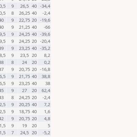
0,5
9
26,5
40
-34,4
0,5
8
26,25
40
-2,4
40
9
22,75
20
-19,6
40
9
21,25
40
-66
9,5
9
24,25
40
-39,6
9,5
9
24,25
20
-20,4
39
9
23,25
40
-35,2
8,5
9
23,5
20
8,2
38
8
24
20
0,2
37
9
20,75
20
-16,8
6,5
9
21,75
40
38,8
6,5
9
23,25
40
38
45
9
27
20
62,4
43
8
24,25
20
-2,4
2,5
9
20,25
40
7,2
2,5
9
18,75
40
1,6
42
9
20,75
20
4,8
1,5
9
19
20
5
1,5
7
24,5
20
-5,2