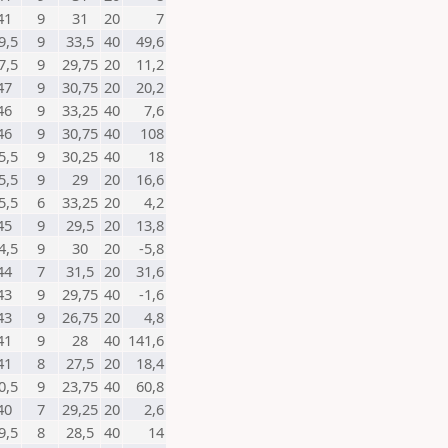
41
9
31
20
7
9,5
9
33,5
40
49,6
7,5
9
29,75
20
11,2
47
9
30,75
20
20,2
46
9
33,25
40
7,6
46
9
30,75
40
108
5,5
9
30,25
40
18
5,5
9
29
20
16,6
5,5
6
33,25
20
4,2
45
9
29,5
20
13,8
4,5
9
30
20
-5,8
44
7
31,5
20
31,6
43
9
29,75
40
-1,6
43
9
26,75
20
4,8
41
9
28
40
141,6
41
8
27,5
20
18,4
0,5
9
23,75
40
60,8
40
7
29,25
20
2,6
9,5
8
28,5
40
14