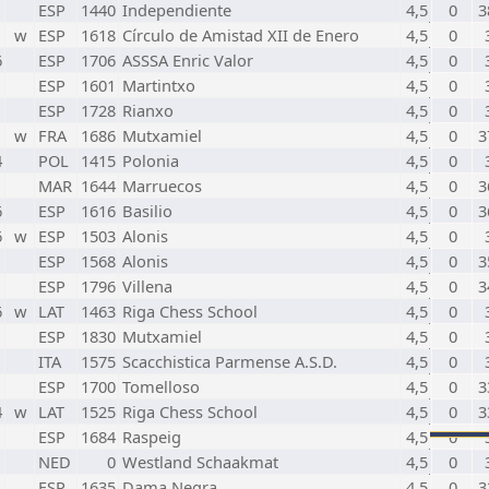
ESP
1440
Independiente
4,5
0
3
w
ESP
1618
Círculo de Amistad XII de Enero
4,5
0
6
ESP
1706
ASSSA Enric Valor
4,5
0
ESP
1601
Martintxo
4,5
0
ESP
1728
Rianxo
4,5
0
w
FRA
1686
Mutxamiel
4,5
0
3
4
POL
1415
Polonia
4,5
0
MAR
1644
Marruecos
4,5
0
3
6
ESP
1616
Basilio
4,5
0
3
6
w
ESP
1503
Alonis
4,5
0
ESP
1568
Alonis
4,5
0
3
ESP
1796
Villena
4,5
0
3
6
w
LAT
1463
Riga Chess School
4,5
0
ESP
1830
Mutxamiel
4,5
0
ITA
1575
Scacchistica Parmense A.S.D.
4,5
0
ESP
1700
Tomelloso
4,5
0
3
4
w
LAT
1525
Riga Chess School
4,5
0
3
ESP
1684
Raspeig
4,5
0
NED
0
Westland Schaakmat
4,5
0
ESP
1635
Dama Negra
4,5
0
3