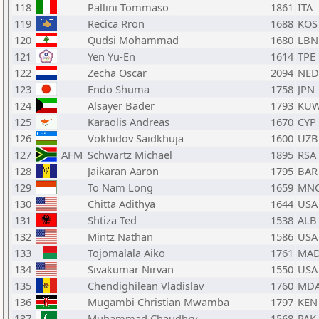
118
Pallini Tommaso
1861
ITA
119
Recica Rron
1688
KOS
120
Qudsi Mohammad
1680
LBN
121
Yen Yu-En
1614
TPE
122
Zecha Oscar
2094
NED
123
Endo Shuma
1758
JPN
124
Alsayer Bader
1793
KU
125
Karaolis Andreas
1670
CYP
126
Vokhidov Saidkhuja
1600
UZB
127
AFM
Schwartz Michael
1895
RSA
128
Jaikaran Aaron
1795
BAR
129
To Nam Long
1659
MN
130
Chitta Adithya
1644
USA
131
Shtiza Ted
1538
ALB
132
Mintz Nathan
1586
USA
133
Tojomalala Aiko
1761
MA
134
Sivakumar Nirvan
1550
USA
135
Chendighilean Vladislav
1760
MD
136
Mugambi Christian Mwamba
1797
KEN
137
Muhammad Chaudhry
1568
PAK