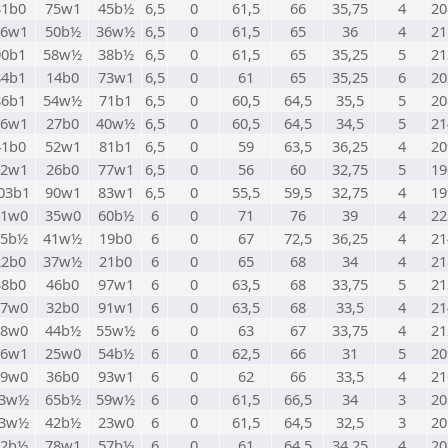
31b0
75w1
45b½
6,5
0
61,5
66
35,75
4
20
46w1
50b½
36w½
6,5
0
61,5
65
36
4
21
90b1
58w½
38b½
6,5
0
61,5
65
35,25
5
21
84b1
14b0
73w1
6,5
0
61
65
35,25
6
20
86b1
54w½
71b1
6,5
0
60,5
64,5
35,5
5
20
36w1
27b0
40w½
6,5
0
60,5
64,5
34,5
5
21
41b0
52w1
81b1
6,5
0
59
63,5
36,25
4
20
72w1
26b0
77w1
6,5
0
56
60
32,75
5
19
03b1
90w1
83w1
6,5
0
55,5
59,5
32,75
4
19
11w0
35w0
60b½
6
0
71
76
39
4
22
35b½
41w½
19b0
6
0
67
72,5
36,25
4
21
22b0
37w½
21b0
6
0
65
68
34
4
21
38b0
46b0
97w1
6
0
63,5
68
33,75
5
21
27w0
32b0
91w1
6
0
63,5
68
33,5
4
21
18w0
44b½
55w½
6
0
63
67
33,75
4
21
96w1
25w0
54b½
6
0
62,5
66
31
5
20
39w0
36b0
93w1
6
0
62
66
33,5
4
21
3w½
65b½
59w½
6
0
61,5
66,5
34
3
20
3w½
42b½
23w0
6
0
61,5
64,5
32,5
3
20
62b½
78w1
57b½
6
0
61
64,5
34,25
4
20