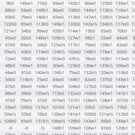
9b0
146w1
71b0
69w0
142b1
86w0
125b0
139w1
1
88b0
93w0
149b1
86w0
108b0
144w1
113b½
116w1
1
69b0
79w0
146b1
65w0
113b0
147w1
128b½
136w0
1
122b0
95w0
113b0
149w1
133b0
142w½
134b½
117w0
1
121w1
34b0
99w0
105b1
114w1
13b0
65w0
70b0
1
45w0
92b0
148w1
109b½
127w1
98b1
55w0
84w0
W
61b0
94w½
54b0
125w½
117b1
79w0
139b1
82w0
55w½
43b0
114w0
124b½
102w0
148b1
118w1
92b0
72w0
70b0
104b1
103w0
47b½
78w0
143b1
113w0
1
48b0
149w1
81b0
30w0
123b0
130w1
133b½
106w0
1
44w0
91b0
140w½
134b1
75w0
132b½
120w½
110b0
1
C
56b0
114b½
75w0
84w0
144b1
82w0
137b0
143w1
1
87b0
89w0
144b1
95w0
104b0
127b0
110w0
146w1
1
98w0
99b0
135w½
115b0
132w0
140b0
145w1
141b1
1
41b0
75w½
31b0
107w0
131b1
128w½
138w1
101b0
1
D
33w0
109b0
137w1
101b0
121w1
93b0
127w½
77b0
1
59w½
55b0
76b0
128w0
141w1
105b0
121w½
112b0
1
A
100b0
65w0
131b½
106w½
139b0
143w1
66b0
144w1
1
-0
-0
-½
140b1
109w0
106w1
81b0
120b1
1
63b0
82w0
133b0
146w1
138b½
107w0
129w1
111b0
1