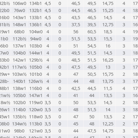
32b½
106w0
134b1
4,5
0
46,5
49,5
14,75
4
17
22b0
76w0
132b1
4,5
0
44,5
46,5
15,25
4
18
16b0
143w1
133b1
4,5
0
43,5
46,5
14,5
4
17
31b½
148w1
136b1
4,5
0
37,5
39,5
12,75
3
16
19w1
68b0
104w0
4
0
56
60,5
18,5
4
19
81b0
112b½
94w0
4
0
51,5
53,5
15,5
3
19
66b0
137w1
103b0
4
0
51
54,5
16
3
18
67w0
104b0
144w1
4
0
49,5
51,5
14,5
3
18
33b0
142w1
129b½
4
0
48,5
51,5
16,25
3
17
42b1
117w½
105b0
4
0
47,5
49,5
13
3
17
29w+
103w½
101b0
4
0
47
50,5
15,75
2
18
28b-
140b1
126w½
4
0
44
48
13,75
3
17
48b1
138w1
116b0
4
0
42,5
44,5
11,5
4
17
21w½
105b0
147w1
4
0
41
44
13,5
3
16
18w½
102b0
119w0
3,5
0
50
53,5
14,5
2
18
26w1
114b0
120w0
3,5
0
48
51,5
14
3
18
45w1
135b½
118w0
3,5
0
47
50
13,5
2
17
08b0
134w½
113b0
3,5
0
45
48
12,25
2
17
11w0
98b0
121w0
3,5
0
44
47,5
14,75
3
18
05w½
124b0
140w½
3,5
0
44
47
13
2
17