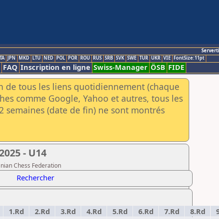
Servert
TA
JPN
MKD
LTU
NED
POL
POR
ROU
RUS
SRB
SVK
SWE
TUR
UKR
VIE
FontSize:11pt
FAQ
Inscription en ligne
Swiss-Manager
ÖSB
FIDE
an de tous les liens quotidiennement (chaque
rches comme Google, Yahoo et autres, tous les
e 2 semaines (date de fin) ne sont montrés
2025 - U14
anian Chess Federation
Rechercher
1.Rd
2.Rd
3.Rd
4.Rd
5.Rd
6.Rd
7.Rd
8.Rd