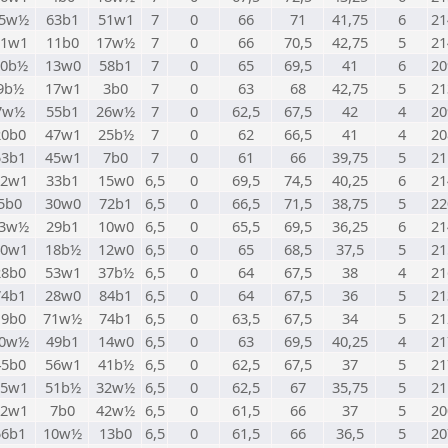
5w½
63b1
51w1
7
0
66
71
41,75
6
21
51w1
11b0
17w½
7
0
66
70,5
42,75
5
21
10b½
13w0
58b1
7
0
65
69,5
41
6
20
9b½
17w1
3b0
7
0
63
68
42,75
5
21
7w½
55b1
26w½
7
0
62,5
67,5
42
4
20
20b0
47w1
25b½
7
0
62
66,5
41
4
20
53b1
45w1
7b0
7
0
61
66
39,75
5
21
32w1
33b1
15w0
6,5
0
69,5
74,5
40,25
6
21
5b0
30w0
72b1
6,5
0
66,5
71,5
38,75
5
22
3w½
29b1
10w0
6,5
0
65,5
69,5
36,25
6
21
40w1
18b½
12w0
6,5
0
65
68,5
37,5
5
21
28b0
53w1
37b½
6,5
0
64
67,5
38
4
21
74b1
28w0
84b1
6,5
0
64
67,5
36
5
21
19b0
71w½
74b1
6,5
0
63,5
67,5
34
5
21
0w½
49b1
14w0
6,5
0
63
69,5
40,25
4
21
45b0
56w1
41b½
6,5
0
62,5
67,5
37
5
21
95w1
51b½
32w½
6,5
0
62,5
67
35,75
5
21
52w1
7b0
42w½
6,5
0
61,5
66
37
5
20
56b1
10w½
13b0
6,5
0
61,5
66
36,5
5
20