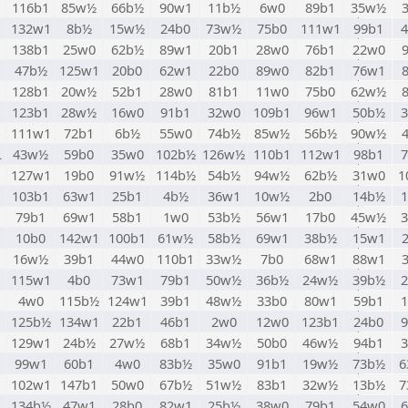
116b1
85w½
66b½
90w1
11b½
6w0
89b1
35w½
132w1
8b½
15w½
24b0
73w½
75b0
111w1
99b1
138b1
25w0
62b½
89w1
20b1
28w0
76b1
22w0
47b½
125w1
20b0
62w1
22b0
89w0
82b1
76w1
128b1
20w½
52b1
28w0
81b1
11w0
75b0
62w½
123b1
28w½
16w0
91b1
32w0
109b1
96w1
50b½
111w1
72b1
6b½
55w0
74b½
85w½
56b½
90w½
L
43w½
59b0
35w0
102b½
126w½
110b1
112w1
98b1
127w1
19b0
91w½
114b½
54b½
94w½
62b½
31w0
1
103b1
63w1
25b1
4b½
36w1
10w½
2b0
14b½
79b1
69w1
58b1
1w0
53b½
56w1
17b0
45w½
10b0
142w1
100b1
61w½
58b½
69w1
38b½
15w1
16w½
39b1
44w0
110b1
33w½
7b0
68w1
88w1
115w1
4b0
73w1
79b1
50w½
36b½
24w½
39b½
4w0
115b½
124w1
39b1
48w½
33b0
80w1
59b1
125b½
134w1
22b1
46b1
2w0
12w0
123b1
24b0
129w1
24b½
27w½
68b1
34w½
50b0
46w½
94b1
99w1
60b1
4w0
83b½
35w0
91b1
19w½
73b½
6
102w1
147b1
50w0
67b½
51w½
83b1
32w½
13b½
7
134b½
47w1
28b0
82w1
25b½
38w0
79b1
54w0