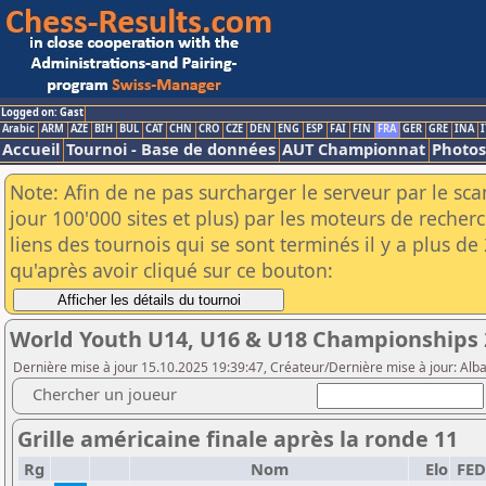
Logged on: Gast
Arabic
ARM
AZE
BIH
BUL
CAT
CHN
CRO
CZE
DEN
ENG
ESP
FAI
FIN
FRA
GER
GRE
INA
I
Accueil
Tournoi - Base de données
AUT Championnat
Photos
Note: Afin de ne pas surcharger le serveur par le sc
jour 100'000 sites et plus) par les moteurs de reche
liens des tournois qui se sont terminés il y a plus d
qu'après avoir cliqué sur ce bouton:
World Youth U14, U16 & U18 Championships 
Dernière mise à jour 15.10.2025 19:39:47, Créateur/Dernière mise à jour: Alb
Chercher un joueur
Grille américaine finale après la ronde 11
Rg
Nom
Elo
FED