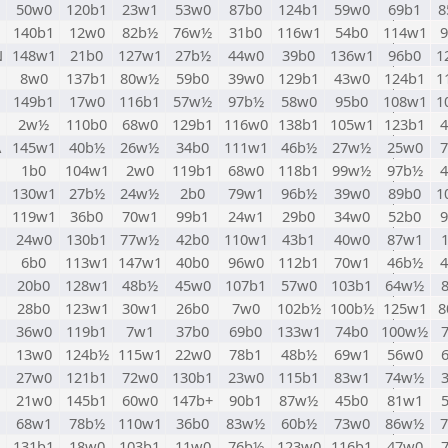
50w0
120b1
23w1
53w0
87b0
124b1
59w0
69b1
8
140b1
12w0
82b½
76w½
31b0
116w1
54b0
114w1
N
148w1
21b0
127w1
27b½
44w0
39b0
136w1
96b0
1
8w0
137b1
80w½
59b0
39w0
129b1
43w0
124b1
1
149b1
17w0
116b1
57w½
97b½
58w0
95b0
108w1
1
2w½
110b0
68w0
129b1
116w0
138b1
105w1
123b1
A
145w1
40b½
26w½
34b0
111w1
46b½
27w½
25w0
1b0
104w1
2w0
119b1
68w0
118b1
99w½
97b½
130w1
27b½
24w½
2b0
79w1
96b½
39w0
89b0
1
119w1
36b0
70w1
99b1
24w1
29b0
34w0
52b0
24w0
130b1
77w½
42b0
110w1
43b1
40w0
87w1
M
6b0
113w1
147w1
40b0
96w0
112b1
70w1
46b½
20b0
128w1
48b½
45w0
107b1
57w0
103b1
64w½
28b0
123w1
30w1
26b0
7w0
102b½
100b½
125w1
8
36w0
119b1
7w1
37b0
69b0
133w1
74b0
100w½
13w0
124b½
115w1
22w0
78b1
48b½
69w1
56w0
27w0
121b1
72w0
130b1
23w0
115b1
83w1
74w½
21w0
145b1
60w0
147b+
90b1
87w½
45b0
81w1
68w1
78b½
110w1
36b0
83w½
60b½
73w0
86w½
131b1
18w0
103b1
11w0
76b½
123w0
116b1
47w0