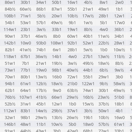
86w1
30b1
34w1
50b1
16w1
4b½
8w1
2w0
N
84b½
66w½
86b1
87w1
55b1
21w1
49w1
1b1
108b1
71w1
5b½
20w1
10b½
17w½
28b1
12w1
M
54b1
53w1
57b1
49w½
9b1
1w½
5b1
17w0
114w1
23b1
3w½
33b1
19w1
8b½
4w0
36b1
90w1
37b1
46w½
8b0
60w1
40b1
11w½
34b1
142b1
10w0
93b0
108w1
92b1
52w1
22b½
28w1
82b1
41w½
74b1
6w1
28b1
5w½
1b0
10w½
118w1
67b1
36w½
14b1
4w0
27b1
13w½
11b½
2
51w1
7b1
21w1
19b½
3w½
49b½
18w½
8b½
2
73w1
77b1
19w0
98b1
40w½
44b1
6b½
9w½
70w1
80b1
13w½
16b0
72w1
55b1
29w1
3b0
94b1
61w1
12b½
18w½
21b0
122w1
9b½
58w½
U
62b1
64w1
17b½
9w0
63b½
74w1
30b1
49w½
76b½
107w1
41b½
66w1
29w½
16b½
23w½
51b0
52b½
31w1
45b1
12w1
1b0
15w½
37b½
18b1
112w1
83b1
14w½
29b½
37w1
3b½
50w1
4b1
32w1
98b1
29w½
13b½
26w½
19b1
10b½
16w0
146b1
48w1
11b1
10w½
5b0
18w0
57b½
61w1
91w1
44b½
43w1
3b0
42w0
68b1
72w1
33b1