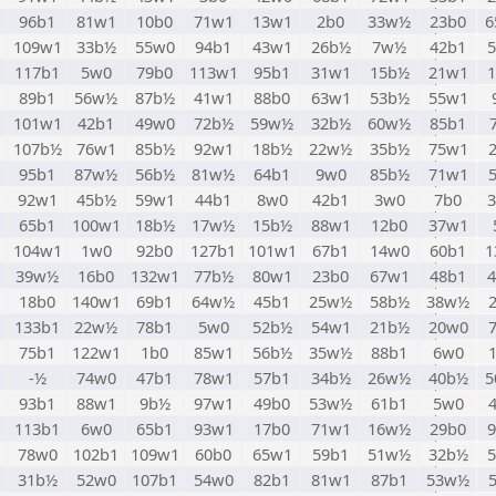
96b1
81w1
10b0
71w1
13w1
2b0
33w½
23b0
6
M
109w1
33b½
55w0
94b1
43w1
26b½
7w½
42b1
117b1
5w0
79b0
113w1
95b1
31w1
15b½
21w1
89b1
56w½
87b½
41w1
88b0
63w1
53b½
55w1
101w1
42b1
49w0
72b½
59w½
32b½
60w½
85b1
107b½
76w1
85b½
92w1
18b½
22w½
35b½
75w1
95b1
87w½
56b½
81w½
64b1
9w0
85b½
71w1
92w1
45b½
59w1
44b1
8w0
42b1
3w0
7b0
65b1
100w1
18b½
17w½
15b½
88w1
12b0
37w1
104w1
1w0
92b0
127b1
101w1
67b1
14w0
60b1
1
39w½
16b0
132w1
77b½
80w1
23b0
67w1
48b1
18b0
140w1
69b1
64w½
45b1
25w½
58b½
38w½
133b1
22w½
78b1
5w0
52b½
54w1
21b½
20w0
75b1
122w1
1b0
85w1
56b½
35w½
88b1
6w0
-½
74w0
47b1
78w1
57b1
34b½
26w½
40b½
5
93b1
88w1
9b½
97w1
49b0
53w½
61b1
5w0
113b1
6w0
65b1
93w1
17b0
71w1
16w½
29b0
78w0
102b1
109w1
60b0
65w1
59b1
51w½
32b½
31b½
52w0
107b1
54w0
82b1
81w1
87b1
53w½