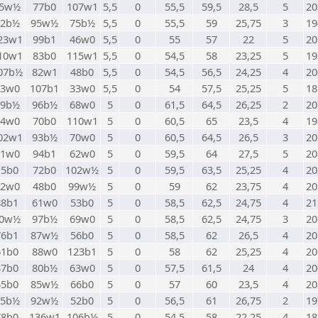
5w½
77b0
107w1
5,5
0
55,5
59,5
28,5
5
20
92b½
95w½
75b½
5,5
0
55,5
59
25,75
3
19
23w1
99b1
46w0
5,5
0
55
57
22
5
20
10w1
83b0
115w1
5,5
0
54,5
58
23,25
5
19
07b½
82w1
48b0
5,5
0
54,5
56,5
24,25
4
20
43w0
107b1
33w0
5,5
0
54
57,5
25,25
5
18
79b½
96b½
68w0
5
0
61,5
64,5
26,25
2
20
44w0
70b0
110w1
5
0
60,5
65
23,5
4
19
02w1
93b½
70w0
5
0
60,5
64,5
26,5
3
20
91w0
94b1
62w0
5
0
59,5
64
27,5
5
20
15b0
72b0
102w½
5
0
59,5
63,5
25,25
4
20
42w0
48b0
99w½
5
0
59
62
23,75
4
20
88b1
61w0
53b0
5
0
58,5
62,5
24,75
4
21
0w½
97b½
69w0
5
0
58,5
62,5
24,75
3
20
76b1
87w½
56b0
5
0
58,5
62
26,5
4
20
61b0
88w0
123b1
5
0
58
62
25,25
4
20
37b0
80b½
63w0
5
0
57,5
61,5
24
4
20
55b0
85w½
66b0
5
0
57
60
23,5
4
20
75b½
92w½
52b0
5
0
56,5
61
26,75
2
19
78b0
136w1
106b½
5
0
54,5
58
22,25
4
18