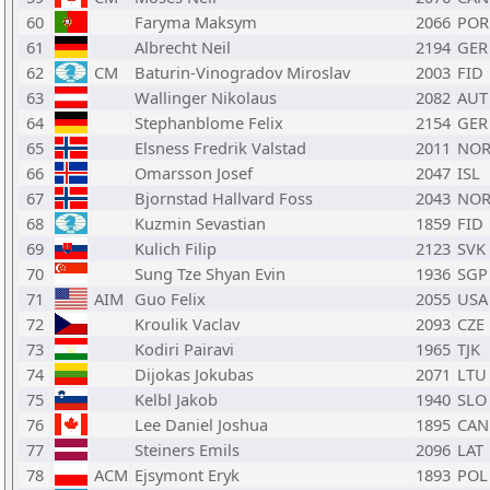
60
Faryma Maksym
2066
POR
61
Albrecht Neil
2194
GER
62
CM
Baturin-Vinogradov Miroslav
2003
FID
63
Wallinger Nikolaus
2082
AUT
64
Stephanblome Felix
2154
GER
65
Elsness Fredrik Valstad
2011
NO
66
Omarsson Josef
2047
ISL
67
Bjornstad Hallvard Foss
2043
NO
68
Kuzmin Sevastian
1859
FID
69
Kulich Filip
2123
SVK
70
Sung Tze Shyan Evin
1936
SGP
71
AIM
Guo Felix
2055
USA
72
Kroulik Vaclav
2093
CZE
73
Kodiri Pairavi
1965
TJK
74
Dijokas Jokubas
2071
LTU
75
Kelbl Jakob
1940
SLO
76
Lee Daniel Joshua
1895
CAN
77
Steiners Emils
2096
LAT
78
ACM
Ejsymont Eryk
1893
POL