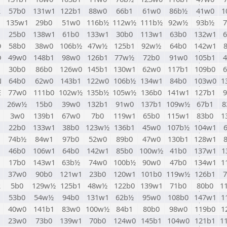
R
57b0
131w1
122b1
88w0
66b1
61w0
86b½
41w0
1
135w1
29b0
51w0
116b½
112w½
111b½
92w½
93b½
25b0
138w1
61b0
133w1
30b0
113w1
63b0
132w1
D
58b0
38w0
106b½
47w½
125b1
92w½
64b0
142w1
D
49w0
148b1
98w0
126b1
77w½
72b0
91w0
105b1
30b0
86b0
126w0
145b1
130w1
62w0
117b1
109b0
N
64b0
62w0
143b1
122w0
106b½
134w1
84b0
103w0
1
E
77w0
111b0
102w½
135b½
105w½
136b0
141w1
127b1
26w½
15b0
39w0
132b1
91w0
137b1
109w½
67b1
8
3w0
139b1
67w0
7b0
119w1
65b0
115w1
83b0
1
22b0
133w1
38b0
123w½
136b1
45w0
107b½
104w1
74b½
84w1
97b0
52w0
89b0
47w0
130b1
128w1
46b0
106w1
64b0
142w1
85b0
100w½
41b0
137w1
1
17b0
143w1
63b½
74w0
100b½
90w0
47b0
134w1
1
37w0
90b0
121w1
23b0
120w1
101b0
119w½
126b1
R
5b0
129w½
125b1
48w½
122b0
139w1
71b0
80b0
1
53b0
54w½
94b0
131w1
62b½
95w0
108b0
147w1
1
40w0
141b1
83w0
100w½
84b1
80b0
98w0
119b0
1
23w0
73b0
139w1
70b0
124w0
145b1
104w0
121b1
1