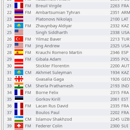
21
FM
Breuil Virgile
2263
FRA
22
FM
Ambartsumian Tyhran
2351
AR
23
Platonovs Nikolajs
2100
LAT
24
FM
Zhauynbay Aldiyar
2332
KAZ
25
Singh Siddharth
2338
USA
26
FM
Yilmaz Baver
2213
TUR
27
FM
Jing Andrew
2325
USA
28
FM
Krauchi Romero Martin
2346
ESP
29
FM
Gibala Adam
2355
POL
30
Stickler Florentin
2200
AUT
31
CM
Akhmet Suleyman
1934
KAZ
32
Gvasalia Gaga
1926
GEO
33
CM
Sherla Prathamesh
2193
IND
34
FM
Borne Felix
2315
FRA
35
Gorkov Kirill
2061
EST
36
FM
Lacan Rus David
2335
FRA
37
Boulos Paul
2202
FRA
38
CM
Islamov Shakhzod
2245
UZB
39
FM
Federer Colin
2300
SUI