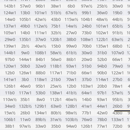
143b1
57w0
96b1
38w1
6b0
97w½
25b½
30w0
1
124w1
13b0
101w1
51b½
67w½
99b1
36w0
19b0
14w0
105b1
42w½
43b0
115w½
104b1
48w½
44b½
5
137w1
49b0
112w½
75b1
14w½
24b0
101w1
65b½
105w1
14b0
111w1
32b½
27w0
73b0
102w1
91b½
1
R
29w0
135b1
37w0
120b1
38b0
108w1
122b1
63w½
139w1
2b½
40w½
15b0
99w0
70b0
135w1
68b0
1
R
144b1
9w0
108b1
58w½
61b½
30w0
31b0
107w0
1
97b0
144w1
84b1
56w0
86b1
20w0
52b0
66w1
120w1
50b0
32w0
118b1
93w1
51b0
94b0
79w0
1
12b0
126w1
88b0
117w1
71b0
66w1
90b0
122w1
1
141w1
3b0
118w1
21b0
70w1
37b0
114w1
27b0
126b1
46w0
95b1
25w½
12b0
103w1
20b0
78w1
11b0
117w1
53b0
138w1
41b½
64w1
97b1
57w½
110w½
35b1
8w0
112b1
46w½
14b0
93w1
95b½
34w0
132b½
129b1
63w0
128b1
41w1
44w1
26b0
9
15w½
26b0
134w1
80b½
98w½
77b1
42w0
43b0
106b1
11w0
89b½
31w½
103b½
76w0
78b0
133w1
1
38b1
97w½
33w0
35b0
94w0
126b1
77w1
72b0