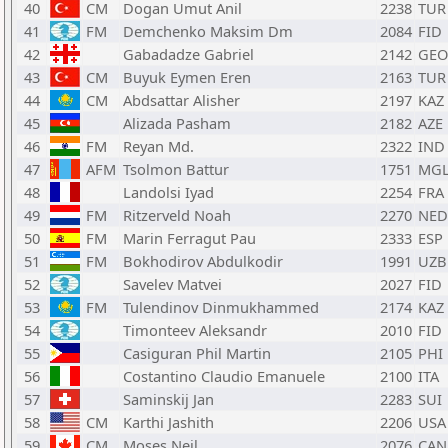
40
CM
Dogan Umut Anil
2238
TUR
41
FM
Demchenko Maksim Dm
2084
FID
42
Gabadadze Gabriel
2142
GEO
43
CM
Buyuk Eymen Eren
2163
TUR
44
CM
Abdsattar Alisher
2197
KAZ
45
Alizada Pasham
2182
AZE
46
FM
Reyan Md.
2322
IND
47
AFM
Tsolmon Battur
1751
MG
48
Landolsi Iyad
2254
FRA
49
FM
Ritzerveld Noah
2270
NED
50
FM
Marin Ferragut Pau
2333
ESP
51
FM
Bokhodirov Abdulkodir
1991
UZB
52
Savelev Matvei
2027
FID
53
FM
Tulendinov Dinmukhammed
2174
KAZ
54
Timonteev Aleksandr
2010
FID
55
Casiguran Phil Martin
2105
PHI
56
Costantino Claudio Emanuele
2100
ITA
57
Saminskij Jan
2283
SUI
58
CM
Karthi Jashith
2206
USA
59
CM
Moses Neil
2076
CAN