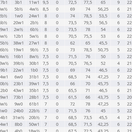
17b1
3b1
11w1
9,5
0
72,5
77,5
65
9
22
3w½
5b½
4w½
8,5
0
69
74
56,25
6
21
2b½
1w0
24w1
8
0
74
78,5
53,5
6
22
6b½
20w1
2b½
8
0
73,5
79,5
56,5
6
22
29w1
2w½
6b½
8
0
73,5
78
54
6
22
4w½
12b1
5w½
8
0
70,5
75,5
53
6
22
25b½
38w1
27w1
8
0
62
65
45,5
7
21
16b½
19w1
9b½
7,5
0
73
78,5
50,75
5
22
4w½
16b1
8w½
7,5
0
71,5
76
50
5
22
3w½
39b½
30b1
7,5
0
70,5
76,5
52
4
21
49b1
22w1
1b0
7,5
0
69
74
46,5
6
22
14w1
6w0
31b1
7,5
0
68,5
74
47,25
7
22
30b½
23b1
39w1
7,5
0
66
70
45,75
5
22
12b0
43w1
35b1
7,5
0
65,5
71
46,5
6
21
89w1
73b1
28b1
7,5
0
61,5
66
43,75
5
20
8w½
9w0
61b1
7
0
72
78
47,25
5
22
1w0
24b0
22b½
7
0
71,5
76
45
5
22
54b1
31w½
20b½
7
0
68,5
73,5
45,5
4
21
34w1
8b0
50w1
7
0
68,5
71,5
42,25
6
22
26w1
4b0
18w½
7
0
67,5
72,5
43,25
6
21