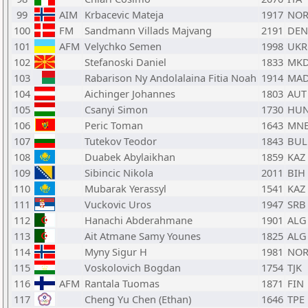
99
AIM
Krbacevic Mateja
1917
NO
100
FM
Sandmann Villads Majvang
2191
DEN
101
AFM
Velychko Semen
1998
UKR
102
Stefanoski Daniel
1833
MK
103
Rabarison Ny Andolalaina Fitia Noah
1914
MA
104
Aichinger Johannes
1803
AUT
105
Csanyi Simon
1730
HU
106
Peric Toman
1643
MN
107
Tutekov Teodor
1843
BUL
108
Duabek Abylaikhan
1859
KAZ
109
Sibincic Nikola
2011
BIH
110
Mubarak Yerassyl
1541
KAZ
111
Vuckovic Uros
1947
SRB
112
Hanachi Abderahmane
1901
ALG
113
Ait Atmane Samy Younes
1825
ALG
114
Myny Sigur H
1981
NO
115
Voskolovich Bogdan
1754
TJK
116
AFM
Rantala Tuomas
1871
FIN
117
Cheng Yu Chen (Ethan)
1646
TPE