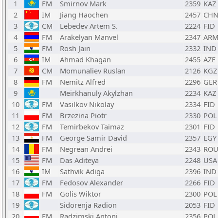
1
FM
Smirnov Mark
2359
KAZ
2
IM
Jiang Haochen
2457
CH
3
CM
Lebedev Artem S.
2224
FID
4
FM
Arakelyan Manvel
2347
AR
5
FM
Rosh Jain
2332
IND
6
IM
Ahmad Khagan
2455
AZE
7
CM
Momunaliev Ruslan
2126
KGZ
8
FM
Nemitz Alfred
2296
GER
9
Meirkhanuly Akylzhan
2234
KAZ
10
FM
Vasilkov Nikolay
2334
FID
11
FM
Brzezina Piotr
2330
POL
12
FM
Temirbekov Taimaz
2301
FID
13
FM
George Samir David
2357
EGY
14
FM
Negrean Andrei
2343
RO
15
FM
Das Aditeya
2248
USA
16
IM
Sathvik Adiga
2396
IND
17
FM
Fedosov Alexander
2266
FID
18
FM
Golis Wiktor
2300
POL
19
Sidorenja Radion
2053
FID
20
FM
Radzimski Antoni
2356
POL