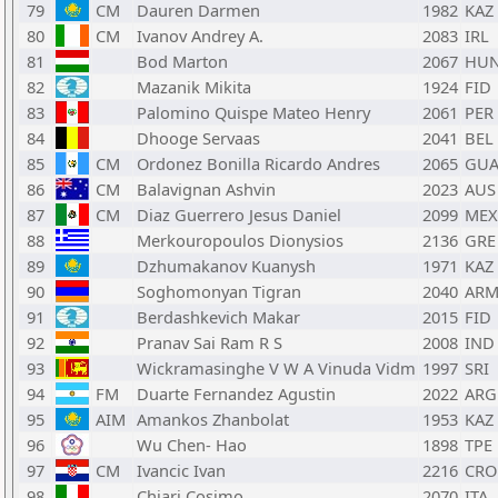
79
CM
Dauren Darmen
1982
KAZ
80
CM
Ivanov Andrey A.
2083
IRL
81
Bod Marton
2067
HU
82
Mazanik Mikita
1924
FID
83
Palomino Quispe Mateo Henry
2061
PER
84
Dhooge Servaas
2041
BEL
85
CM
Ordonez Bonilla Ricardo Andres
2065
GU
86
CM
Balavignan Ashvin
2023
AUS
87
CM
Diaz Guerrero Jesus Daniel
2099
MEX
88
Merkouropoulos Dionysios
2136
GRE
89
Dzhumakanov Kuanysh
1971
KAZ
90
Soghomonyan Tigran
2040
AR
91
Berdashkevich Makar
2015
FID
92
Pranav Sai Ram R S
2008
IND
93
Wickramasinghe V W A Vinuda Vidm
1997
SRI
94
FM
Duarte Fernandez Agustin
2022
ARG
95
AIM
Amankos Zhanbolat
1953
KAZ
96
Wu Chen- Hao
1898
TPE
97
CM
Ivancic Ivan
2216
CRO
98
Chiari Cosimo
2070
ITA