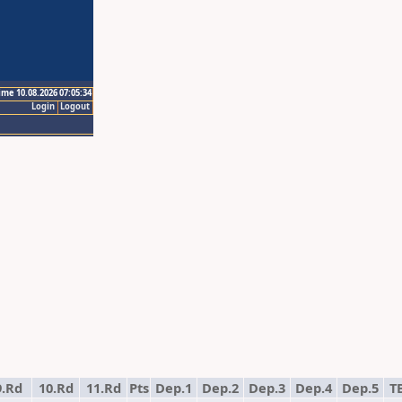
ime 10.08.2026 07:05:34
Login
Logout
9.Rd
10.Rd
11.Rd
Pts
Dep.1
Dep.2
Dep.3
Dep.4
Dep.5
T