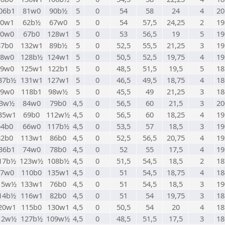
06b1
81w0
90b½
5
0
54
58
24
4
20
70w1
62b½
67w0
5
0
54
57,5
24,25
2
19
60w0
67b0
128w1
5
0
53
56,5
19
5
19
87b0
132w1
89b½
5
0
52,5
55,5
21,25
3
19
48w0
128b½
124w1
5
0
50,5
52,5
19,75
4
19
69w0
125w1
122b1
5
0
48,5
51,5
19,5
5
18
37b½
131w1
127w1
5
0
46,5
49,5
18,75
4
18
99w0
118b1
98w½
5
0
45,5
49
21,25
3
18
3w½
84w0
79b0
4,5
0
56,5
60
21,5
3
20
35w1
69b0
112w½
4,5
0
56,5
60
18,25
4
19
64b0
66w0
117b½
4,5
0
53,5
57
18,5
3
19
82b0
113w1
86b0
4,5
0
52,5
56,5
20,75
4
19
36b1
74w0
78b0
4,5
0
52
55
17,5
4
19
17b½
123w½
108b½
4,5
0
51,5
54,5
18,5
2
18
77w0
110b0
135w1
4,5
0
51
54,5
18,75
4
18
15w½
133w1
76b0
4,5
0
51
54,5
18,5
3
19
14b½
116w1
82b0
4,5
0
51
54
19,75
3
18
20w1
115b0
130w1
4,5
0
50,5
54
20
4
18
12w½
127b½
109w½
4,5
0
48,5
51,5
17,5
3
18