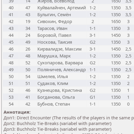
39
14
Жиров, Всеволод
2
1650
3,5
40
47
Куйвалайнен, Артемий
1-2
1350
3,5
41
43
Булыгин, Семён
1-2
1350
3,5
42
19
Сивохин, Федор
2
1650
3
43
34
Тарасов, Иван
1-1
1350
3
44
24
Боровой, Павел
3-1
1450
3
45
49
Носкова, Таисия
G2
1350
3
46
26
Кирвалидзе, Максим
3-1
1450
2,5
47
48
Марушка, Марк
1-2
1350
2,5
48
52
Сухопарова, Варвара
G2
1350
2,5
49
50
Поляничев, Александр
1-1
1350
2,5
50
54
Шмелев, Илья
1-2
1350
2
51
51
Судаков, Клим
1-2
1350
2
52
46
Кузнецова, Кристина
G2
1350
1
53
41
Богданова, Ольга
G1
1350
1
54
42
Бубнов, Степан
1-1
1350
0
Аннотация:
Доп1: Direct Encounter (The results of the players in the same 
Доп2: Buchholz Tie-Breaks (variabel with parameter)
Доп3: Buchholz Tie-Breaks (variabel with parameter)