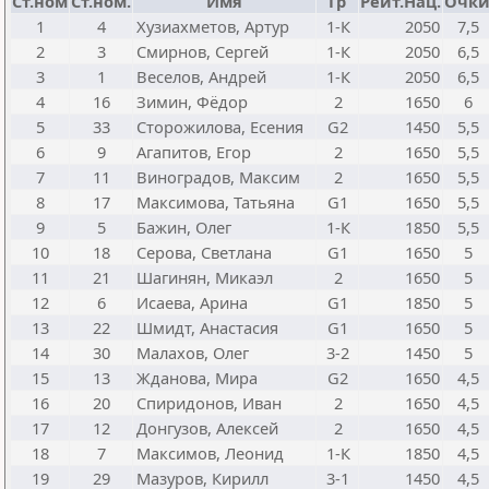
Ст.ном
Ст.ном.
Имя
Гр
Рейт.Нац.
Очк
1
4
Хузиахметов, Артур
1-К
2050
7,5
2
3
Смирнов, Сергей
1-К
2050
6,5
3
1
Веселов, Андрей
1-К
2050
6,5
4
16
Зимин, Фёдор
2
1650
6
5
33
Сторожилова, Есения
G2
1450
5,5
6
9
Агапитов, Егор
2
1650
5,5
7
11
Виноградов, Максим
2
1650
5,5
8
17
Максимова, Татьяна
G1
1650
5,5
9
5
Бажин, Олег
1-К
1850
5,5
10
18
Серова, Светлана
G1
1650
5
11
21
Шагинян, Микаэл
2
1650
5
12
6
Исаева, Арина
G1
1850
5
13
22
Шмидт, Анастасия
G1
1650
5
14
30
Малахов, Олег
3-2
1450
5
15
13
Жданова, Мира
G2
1650
4,5
16
20
Спиридонов, Иван
2
1650
4,5
17
12
Донгузов, Алексей
2
1650
4,5
18
7
Максимов, Леонид
1-К
1850
4,5
19
29
Мазуров, Кирилл
3-1
1450
4,5