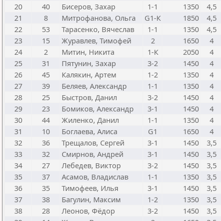
20
40
Бисеров, Захар
1-1
1350
4,5
21
8
Митрофанова, Ольга
G1-К
1850
4,5
22
53
Тарасенко, Вячеслав
1-1
1350
4,5
23
15
Журавлев, Тимофей
2
1650
4
24
2
Митин, Никита
1-К
2050
4
25
31
Пятунин, Захар
3-2
1450
4
26
45
Калякин, Артем
1-2
1350
4
27
39
Беляев, Александр
1-1
1350
4
28
25
Быстров, Данил
3-2
1450
4
29
23
Бомиков, Александр
3-1
1450
4
30
44
Жиленко, Данил
1-1
1350
4
31
10
Боглаева, Алиса
G1
1650
4
32
36
Трещалов, Сергей
3-1
1450
3,5
33
32
Смирнов, Андрей
3-1
1450
3,5
34
27
Лебедев, Виктор
3-2
1450
3,5
35
37
Асамов, Владислав
1-1
1350
3,5
36
35
Тимофеев, Илья
3-1
1450
3,5
37
38
Багулин, Максим
1-2
1350
3,5
38
28
Леонов, Фёдор
3-2
1450
3,5