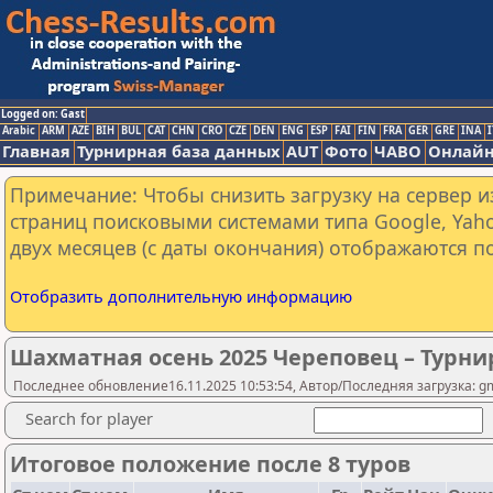
Logged on: Gast
Arabic
ARM
AZE
BIH
BUL
CAT
CHN
CRO
CZE
DEN
ENG
ESP
FAI
FIN
FRA
GER
GRE
INA
I
Главная
Турнирная база данных
AUT
Фото
ЧАВО
Онлайн
Примечание: Чтобы снизить загрузку на сервер и
страниц поисковыми системами типа Google, Yaho
двух месяцев (с даты окончания) отображаются по
Отобразить дополнительную информацию
Шахматная осень 2025 Череповец – Турни
Последнее обновление16.11.2025 10:53:54, Автор/Последняя загрузка: g
Search for player
Итоговое положение после 8 туров