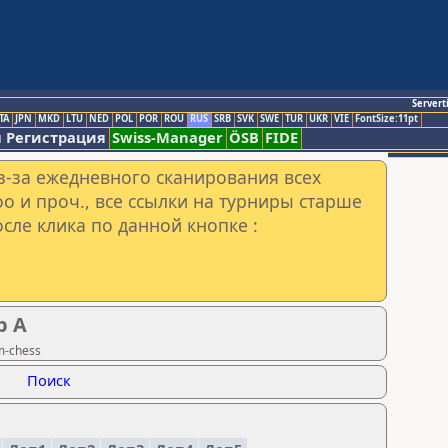
Servert
TA
JPN
MKD
LTU
NED
POL
POR
ROU
RUS
SRB
SVK
SWE
TUR
UKR
VIE
FontSize:11pt
 Регистрация
Swiss-Manager
ÖSB
FIDE
з-за ежедневного сканирования всех
o и проч., все ссылки на турниры старше
сле клика по данной кнопке :
р А
m-chess
Поиск