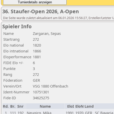
36. Staufer-Open 2026, A-Open
Die Seite wurde zuletzt aktualisiert am 06.01.2026 15:56:27, Ersteller/Letzte
Spieler Info
Name
Zargaran, Sepas
Startrang
272
Elo national
1820
Elo intnational
1866
Eloperformance
1881
FIDE Elo +/-
6
Punkte
3
Rang
272
Föderation
GER
Verein/Ort
VSG 1880 Offenbach
Ident-Nummer
10751301
Fide-ID
34625275
Rd.
Br.
Snr
Name
EloI
EloN
Land
1
111
192
Neugirg, Mika
1991
1970
GER
SC Bavaria