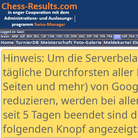
Logged on: Gast
Arabic
ARM
AZE
BIH
BUL
CAT
CHN
CRO
CZE
DEN
ENG
ESP
FAI
FIN
FRA
GER
GRE
INA
I
Home
TurnierDB
Meisterschaft
Foto-Galerie
Meldekartei
El
Hinweis: Um die Serverbel
tägliche Durchforsten aller 
Seiten und mehr) von Goog
reduzieren, werden bei alle
seit 5 Tagen beendet sind d
folgenden Knopf angezeigt