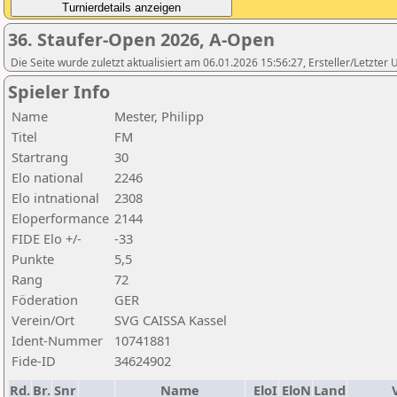
36. Staufer-Open 2026, A-Open
Die Seite wurde zuletzt aktualisiert am 06.01.2026 15:56:27, Ersteller/Letzte
Spieler Info
Name
Mester, Philipp
Titel
FM
Startrang
30
Elo national
2246
Elo intnational
2308
Eloperformance
2144
FIDE Elo +/-
-33
Punkte
5,5
Rang
72
Föderation
GER
Verein/Ort
SVG CAISSA Kassel
Ident-Nummer
10741881
Fide-ID
34624902
Rd.
Br.
Snr
Name
EloI
EloN
Land