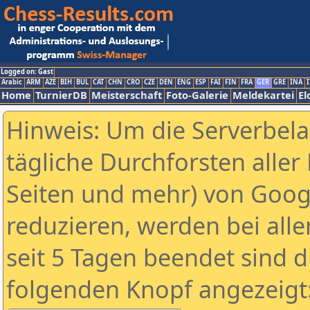
Logged on: Gast
Arabic
ARM
AZE
BIH
BUL
CAT
CHN
CRO
CZE
DEN
ENG
ESP
FAI
FIN
FRA
GER
GRE
INA
I
Home
TurnierDB
Meisterschaft
Foto-Galerie
Meldekartei
El
Hinweis: Um die Serverbel
tägliche Durchforsten aller 
Seiten und mehr) von Goog
reduzieren, werden bei alle
seit 5 Tagen beendet sind d
folgenden Knopf angezeigt