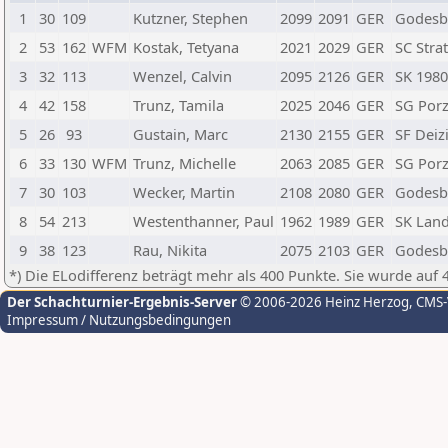
1
30
109
Kutzner, Stephen
2099
2091
GER
Godesbe
2
53
162
WFM
Kostak, Tetyana
2021
2029
GER
SC Strat
3
32
113
Wenzel, Calvin
2095
2126
GER
SK 198
4
42
158
Trunz, Tamila
2025
2046
GER
SG Porz 
5
26
93
Gustain, Marc
2130
2155
GER
SF Deiz
6
33
130
WFM
Trunz, Michelle
2063
2085
GER
SG Porz 
7
30
103
Wecker, Martin
2108
2080
GER
Godesbe
8
54
213
Westenthanner, Paul
1962
1989
GER
SK Lan
9
38
123
Rau, Nikita
2075
2103
GER
Godesbe
*) Die ELodifferenz beträgt mehr als 400 Punkte. Sie wurde auf 
Der Schachturnier-Ergebnis-Server
© 2006-2026 Heinz Herzog
, CMS
Impressum / Nutzungsbedingungen