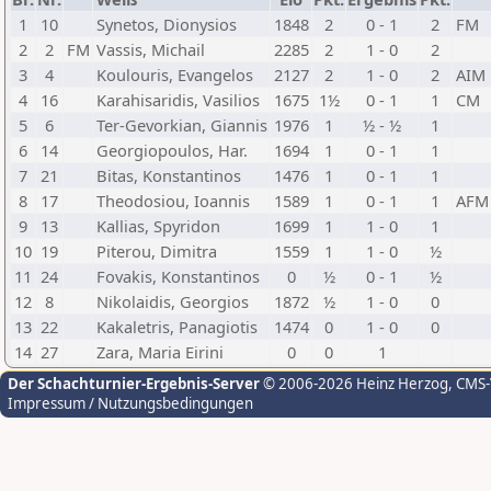
1
10
Synetos, Dionysios
1848
2
0 - 1
2
FM
2
2
FM
Vassis, Michail
2285
2
1 - 0
2
3
4
Koulouris, Evangelos
2127
2
1 - 0
2
AIM
4
16
Karahisaridis, Vasilios
1675
1½
0 - 1
1
CM
5
6
Ter-Gevorkian, Giannis
1976
1
½ - ½
1
6
14
Georgiopoulos, Har.
1694
1
0 - 1
1
7
21
Bitas, Konstantinos
1476
1
0 - 1
1
8
17
Theodosiou, Ioannis
1589
1
0 - 1
1
AFM
9
13
Kallias, Spyridon
1699
1
1 - 0
1
10
19
Piterou, Dimitra
1559
1
1 - 0
½
11
24
Fovakis, Konstantinos
0
½
0 - 1
½
12
8
Nikolaidis, Georgios
1872
½
1 - 0
0
13
22
Kakaletris, Panagiotis
1474
0
1 - 0
0
14
27
Zara, Maria Eirini
0
0
1
Der Schachturnier-Ergebnis-Server
© 2006-2026 Heinz Herzog
, CMS
Impressum / Nutzungsbedingungen