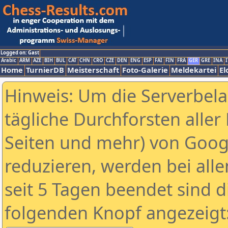
Logged on: Gast
Arabic
ARM
AZE
BIH
BUL
CAT
CHN
CRO
CZE
DEN
ENG
ESP
FAI
FIN
FRA
GER
GRE
INA
I
Home
TurnierDB
Meisterschaft
Foto-Galerie
Meldekartei
El
Hinweis: Um die Serverbel
tägliche Durchforsten aller 
Seiten und mehr) von Goog
reduzieren, werden bei alle
seit 5 Tagen beendet sind d
folgenden Knopf angezeigt