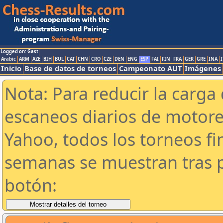
Logged on: Gast
Arabic
ARM
AZE
BIH
BUL
CAT
CHN
CRO
CZE
DEN
ENG
ESP
FAI
FIN
FRA
GER
GRE
INA
I
Inicio
Base de datos de torneos
Campeonato AUT
Imágenes
Nota: Para reducir la carga 
escaneos diarios de motor
Yahoo, todos los torneos f
semanas se muestran tras p
botón: