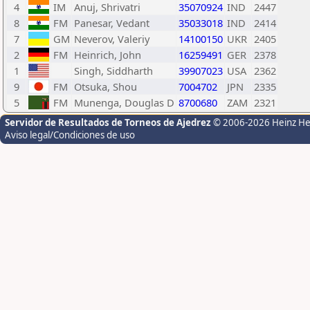
4
IM
Anuj, Shrivatri
35070924
IND
2447
8
FM
Panesar, Vedant
35033018
IND
2414
7
GM
Neverov, Valeriy
14100150
UKR
2405
2
FM
Heinrich, John
16259491
GER
2378
1
Singh, Siddharth
39907023
USA
2362
9
FM
Otsuka, Shou
7004702
JPN
2335
5
FM
Munenga, Douglas D
8700680
ZAM
2321
Servidor de Resultados de Torneos de Ajedrez
© 2006-2026 Heinz H
Aviso legal/Condiciones de uso