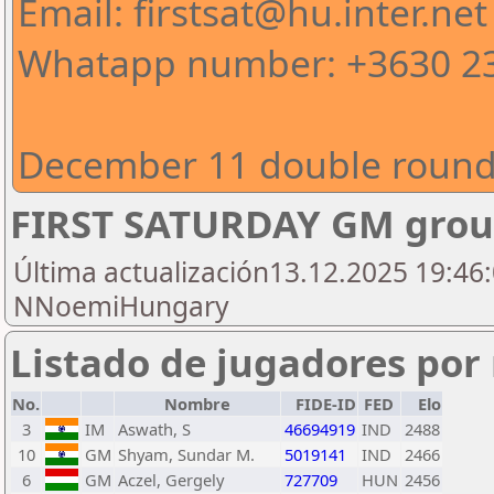
Email: firstsat@hu.inter.net
Whatapp number: +3630 2
December 11 double round 
FIRST SATURDAY GM grou
Última actualización13.12.2025 19:46:
NNoemiHungary
Listado de jugadores por 
No.
Nombre
FIDE-ID
FED
Elo
3
IM
Aswath, S
46694919
IND
2488
10
GM
Shyam, Sundar M.
5019141
IND
2466
6
GM
Aczel, Gergely
727709
HUN
2456