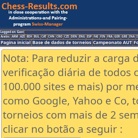
Logged on: Gast
Arabic
ARM
AZE
BIH
BUL
CAT
CHN
CRO
CZE
DEN
ENG
ESP
FAI
FIN
FRA
GER
GRE
INA
I
Pagina inicial
Base de dados de torneios
Campeonato AUT
F
Nota: Para reduzir a carga 
verificação diária de todos 
100.000 sites e mais) por 
como Google, Yahoo e Co, t
torneios com mais de 2 sem
clicar no botão a seguir :