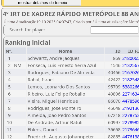
4º IRT DE XADREZ RÁPIDO METRÓPOLE 88 A
Última Atualização19.10.2025 04:07:47, Criado por / Última atualização: Metr
Search for player
Ranking inicial
Nº.
Nome
ID
ID F
1
Schwartz, Andre Jacques
869
218006
2
NM
Fonseca, Luis Ernesto Serra Azul
1546
213256
3
Rodrigues, Fabiano De Almeida
40466
216702
4
Rahal, Israel
42422
218254
5
Lemos, Leonardo Dos Santos
95709
538026
6
Ribeiro, Luiz Felipe Roballo
49896
227163
7
Vieira, Miguel Henrique
86070
447859
8
Rodrigues, Jose Monteiro
45648
219213
9
Almeida, Joao Pedro Santos
67218
227875
10
De Andrade, Arthur Batuli
60997
227898
11
Ehlers, Daniel
36668
217364
12
Friedrich, Augusto Johannpeter
82855
447613