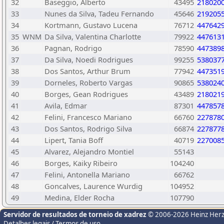
32
Baseggio, Alberto
43495
218020
33
Nunes da Silva, Tadeu Fernando
45646
219205
34
Kortmann, Gustavo Lucena
76712
447642
35
WNM
Da Silva, Valentina Charlotte
79922
447613
36
Pagnan, Rodrigo
78590
447389
37
Da Silva, Noedi Rodrigues
99255
538037
38
Dos Santos, Arthur Brum
77942
447351
39
Dorneles, Roberto Vargas
90865
538024
40
Borges, Gean Rodrigues
43489
218021
41
Avila, Edmar
87301
447857
42
Felini, Francesco Mariano
66760
227878
43
Dos Santos, Rodrigo Silva
66874
227877
44
Lipert, Tania Boff
40719
227008
45
Alvarez, Alejandro Montiel
55143
46
Borges, Kaiky Ribeiro
104240
47
Felini, Antonella Mariano
66762
48
Goncalves, Laurence Wurdig
104952
49
Medina, Elder Rocha
107790
Servidor de resultados de torneio de xadrez
© 2006-2026 Heinz Her
Detalhes legais / Termos de uso