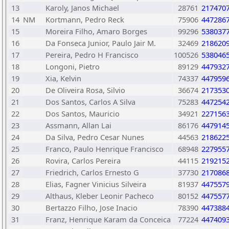
13
Karoly, Janos Michael
28761
217470
14
NM
Kortmann, Pedro Reck
75906
447286
15
Moreira Filho, Amaro Borges
99296
538037
16
Da Fonseca Junior, Paulo Jair M.
32469
218620
17
Pereira, Pedro H Francisco
100526
538046
18
Longoni, Pietro
89129
447932
19
Xia, Kelvin
74337
447959
20
De Oliveira Rosa, Silvio
36674
217353
21
Dos Santos, Carlos A Silva
75283
447254
22
Dos Santos, Mauricio
34921
227156
23
Assmann, Allan Lai
86176
447914
24
Da Silva, Pedro Cesar Nunes
44563
218622
25
Franco, Paulo Henrique Francisco
68948
227955
26
Rovira, Carlos Pereira
44115
219215
27
Friedrich, Carlos Ernesto G
37730
217086
28
Elias, Fagner Vinicius Silveira
81937
447557
29
Althaus, Kleber Leonir Pacheco
80152
447557
30
Bertazzo Filho, Jose Inacio
78390
447388
31
Franz, Henrique Karam da Conceica
77224
447409