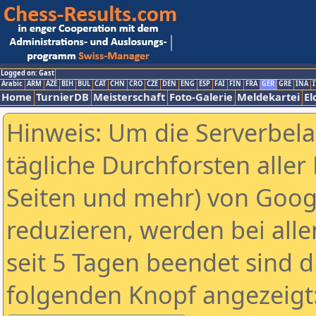
Logged on: Gast
Arabic
ARM
AZE
BIH
BUL
CAT
CHN
CRO
CZE
DEN
ENG
ESP
FAI
FIN
FRA
GER
GRE
INA
I
Home
TurnierDB
Meisterschaft
Foto-Galerie
Meldekartei
El
Hinweis: Um die Serverbel
tägliche Durchforsten aller 
Seiten und mehr) von Goog
reduzieren, werden bei alle
seit 5 Tagen beendet sind d
folgenden Knopf angezeigt