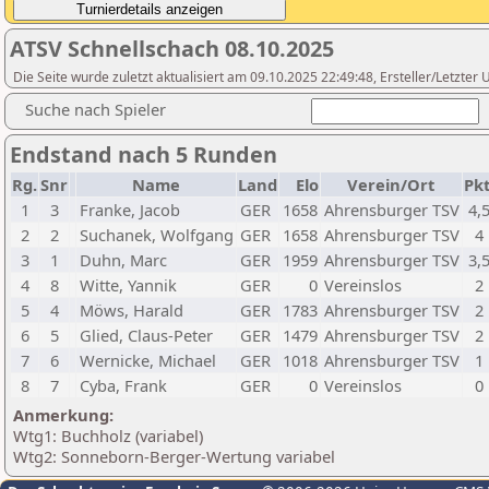
ATSV Schnellschach 08.10.2025
Die Seite wurde zuletzt aktualisiert am 09.10.2025 22:49:48, Ersteller/Letzte
Suche nach Spieler
Endstand nach 5 Runden
Rg.
Snr
Name
Land
Elo
Verein/Ort
Pkt
1
3
Franke, Jacob
GER
1658
Ahrensburger TSV
4,
2
2
Suchanek, Wolfgang
GER
1658
Ahrensburger TSV
4
3
1
Duhn, Marc
GER
1959
Ahrensburger TSV
3,
4
8
Witte, Yannik
GER
0
Vereinslos
2
5
4
Möws, Harald
GER
1783
Ahrensburger TSV
2
6
5
Glied, Claus-Peter
GER
1479
Ahrensburger TSV
2
7
6
Wernicke, Michael
GER
1018
Ahrensburger TSV
1
8
7
Cyba, Frank
GER
0
Vereinslos
0
Anmerkung:
Wtg1: Buchholz (variabel)
Wtg2: Sonneborn-Berger-Wertung variabel