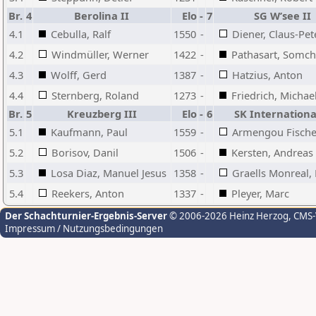
Br.
4
Berolina II
Elo
-
7
SG W’see II
4.1
Cebulla, Ralf
1550
-
Diener, Claus-Pet
4.2
Windmüller, Werner
1422
-
Pathasart, Somch
4.3
Wolff, Gerd
1387
-
Hatzius, Anton
4.4
Sternberg, Roland
1273
-
Friedrich, Michae
Br.
5
Kreuzberg III
Elo
-
6
SK International
5.1
Kaufmann, Paul
1559
-
Armengou Fischer
5.2
Borisov, Danil
1506
-
Kersten, Andreas
5.3
Losa Diaz, Manuel Jesus
1358
-
Graells Monreal,
5.4
Reekers, Anton
1337
-
Pleyer, Marc
Der Schachturnier-Ergebnis-Server
© 2006-2026 Heinz Herzog
, CMS
Impressum / Nutzungsbedingungen