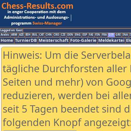
Logged on: Gast
Arabic
ARM
AZE
BIH
BUL
CAT
CHN
CRO
CZE
DEN
ENG
ESP
FAI
FIN
FRA
GER
GRE
INA
I
Home
TurnierDB
Meisterschaft
Foto-Galerie
Meldekartei
El
Hinweis: Um die Serverbel
tägliche Durchforsten aller 
Seiten und mehr) von Goog
reduzieren, werden bei alle
seit 5 Tagen beendet sind d
folgenden Knopf angezeigt