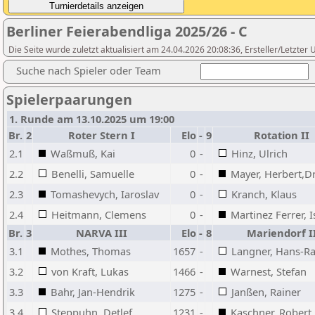
Berliner Feierabendliga 2025/26 - C
Die Seite wurde zuletzt aktualisiert am 24.04.2026 20:08:36, Ersteller/Letzte
Suche nach Spieler oder Team
Spielerpaarungen
1. Runde am 13.10.2025 um 19:00
Br.
2
Roter Stern I
Elo
-
9
Rotation II
2.1
Waßmuß, Kai
0
-
Hinz, Ulrich
2.2
Benelli, Samuelle
0
-
Mayer, Herbert,Dr
2.3
Tomashevych, Iaroslav
0
-
Kranch, Klaus
2.4
Heitmann, Clemens
0
-
Martinez Ferrer, 
Br.
3
NARVA III
Elo
-
8
Mariendorf I
3.1
Mothes, Thomas
1657
-
Langner, Hans-Ra
3.2
von Kraft, Lukas
1466
-
Warnest, Stefan
3.3
Bahr, Jan-Hendrik
1275
-
Janßen, Rainer
3.4
Steppuhn, Detlef
1231
-
Kaschner, Robert