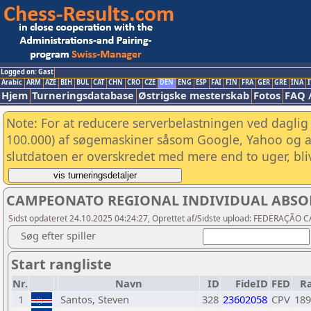
Logged on: Gast
Arabic
ARM
AZE
BIH
BUL
CAT
CHN
CRO
CZE
DEN
ENG
ESP
FAI
FIN
FRA
GER
GRE
INA
I
Hjem
Turneringsdatabase
Østrigske mesterskab
Fotos
FAQ 
Note: For at reducere serverbelastningen ved daglig 
100.000) af søgemaskiner såsom Google, Yahoo og and
slutdatoen er overskredet med mere end to uger, bliv
CAMPEONATO REGIONAL INDIVIDUAL ABSOLU
Sidst opdateret 24.10.2025 04:24:27, Oprettet af/Sidste upload: FEDERAÇ
Søg efter spiller
Start rangliste
Nr.
Navn
ID
FideID
FED
R
1
Santos, Steven
328
23602058
CPV
189