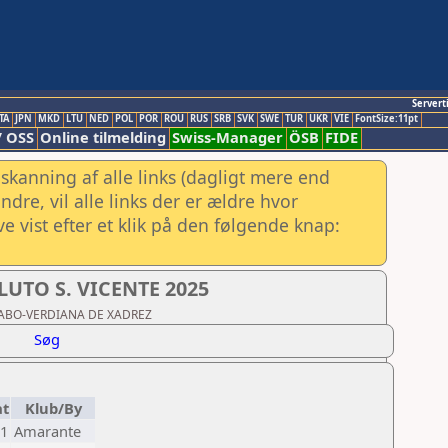
Servert
TA
JPN
MKD
LTU
NED
POL
POR
ROU
RUS
SRB
SVK
SWE
TUR
UKR
VIE
FontSize:11pt
/ OSS
Online tilmelding
Swiss-Manager
ÖSB
FIDE
skanning af alle links (dagligt mere end
re, vil alle links der er ældre hvor
e vist efter et klik på den følgende knap:
TO S. VICENTE 2025
ÃO CABO-VERDIANA DE XADREZ
Søg
at
Klub/By
1
Amarante