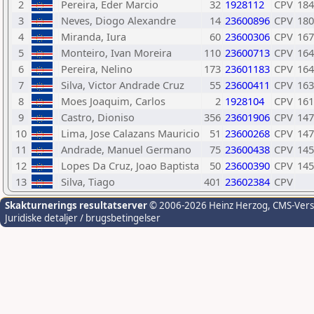
2
Pereira, Eder Marcio
32
1928112
CPV
184
3
Neves, Diogo Alexandre
14
23600896
CPV
180
4
Miranda, Iura
60
23600306
CPV
167
5
Monteiro, Ivan Moreira
110
23600713
CPV
164
6
Pereira, Nelino
173
23601183
CPV
164
7
Silva, Victor Andrade Cruz
55
23600411
CPV
163
8
Moes Joaquim, Carlos
2
1928104
CPV
161
9
Castro, Dioniso
356
23601906
CPV
147
10
Lima, Jose Calazans Mauricio
51
23600268
CPV
147
11
Andrade, Manuel Germano
75
23600438
CPV
145
12
Lopes Da Cruz, Joao Baptista
50
23600390
CPV
145
13
Silva, Tiago
401
23602384
CPV
Skakturnerings resultatserver
© 2006-2026 Heinz Herzog
, CMS-Ver
Juridiske detaljer / brugsbetingelser