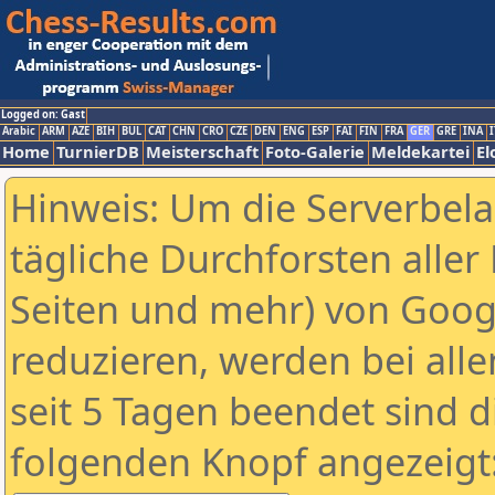
Logged on: Gast
Arabic
ARM
AZE
BIH
BUL
CAT
CHN
CRO
CZE
DEN
ENG
ESP
FAI
FIN
FRA
GER
GRE
INA
I
Home
TurnierDB
Meisterschaft
Foto-Galerie
Meldekartei
El
Hinweis: Um die Serverbel
tägliche Durchforsten aller 
Seiten und mehr) von Goog
reduzieren, werden bei alle
seit 5 Tagen beendet sind d
folgenden Knopf angezeigt