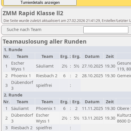
ZMM Rapid Klasse ll2
Die Seite wurde zuletzt aktualisiert am 27.02.2026 21:41:29, Ersteller/Letzter
Suche nach Team
Teamauslosung aller Runden
1. Runde
Nr.
Team
Team
Erg.
:
Erg.
Datum
Zeit
Escher
Gesund
1
Säuliamt
2½
:
5½
27.10.2025
19.30
Wyss 1
119, 8
2
Phoenix 1
Riesbach 2
6
:
2
28.10.2025
19.30
Gemein
Dübendorf
3
spielfrei
:
3
2. Runde
Nr.
Team
Team
Erg.
:
Erg.
Datum
Zeit
1
Säuliamt
Phoenix 1
6
:
2
11.11.2025
19.30
Obere 
Dübendorf
Escher
Kultur
2
2½
:
5½
13.11.2025
19.30
3
Wyss 1
8600 D
3
Riesbach 2
spielfrei
: