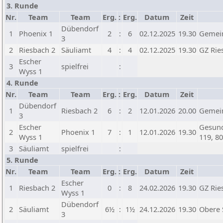
3. Runde
Nr.
Team
Team
Erg.
:
Erg.
Datum
Zeit
Dübendorf
1
Phoenix 1
2
:
6
02.12.2025
19.30
Gemein
3
2
Riesbach 2
Säuliamt
4
:
4
02.12.2025
19.30
GZ Rie
Escher
3
spielfrei
:
Wyss 1
4. Runde
Nr.
Team
Team
Erg.
:
Erg.
Datum
Zeit
Dübendorf
1
Riesbach 2
6
:
2
12.01.2026
20.00
Gemein
3
Escher
Gesund
2
Phoenix 1
7
:
1
12.01.2026
19.30
Wyss 1
119, 8
3
Säuliamt
spielfrei
:
5. Runde
Nr.
Team
Team
Erg.
:
Erg.
Datum
Zeit
Escher
1
Riesbach 2
0
:
8
24.02.2026
19.30
GZ Rie
Wyss 1
Dübendorf
2
Säuliamt
6½
:
1½
24.12.2026
19.30
Obere 
3