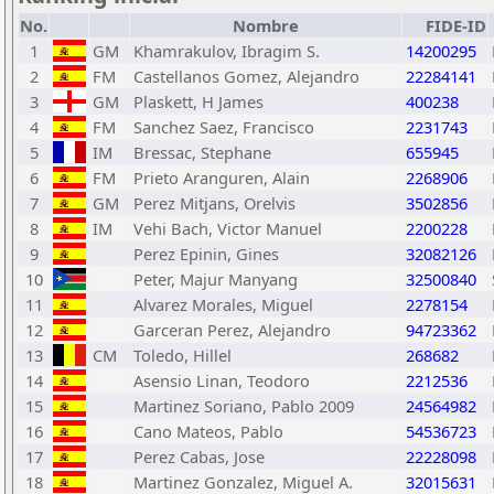
No.
Nombre
FIDE-ID
1
GM
Khamrakulov, Ibragim S.
14200295
2
FM
Castellanos Gomez, Alejandro
22284141
3
GM
Plaskett, H James
400238
4
FM
Sanchez Saez, Francisco
2231743
5
IM
Bressac, Stephane
655945
6
FM
Prieto Aranguren, Alain
2268906
7
GM
Perez Mitjans, Orelvis
3502856
8
IM
Vehi Bach, Victor Manuel
2200228
9
Perez Epinin, Gines
32082126
10
Peter, Majur Manyang
32500840
11
Alvarez Morales, Miguel
2278154
12
Garceran Perez, Alejandro
94723362
13
CM
Toledo, Hillel
268682
14
Asensio Linan, Teodoro
2212536
15
Martinez Soriano, Pablo 2009
24564982
16
Cano Mateos, Pablo
54536723
17
Perez Cabas, Jose
22228098
18
Martinez Gonzalez, Miguel A.
32015631