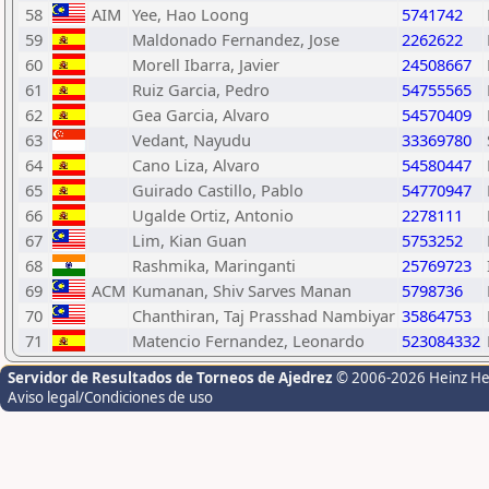
58
AIM
Yee, Hao Loong
5741742
59
Maldonado Fernandez, Jose
2262622
60
Morell Ibarra, Javier
24508667
61
Ruiz Garcia, Pedro
54755565
62
Gea Garcia, Alvaro
54570409
63
Vedant, Nayudu
33369780
64
Cano Liza, Alvaro
54580447
65
Guirado Castillo, Pablo
54770947
66
Ugalde Ortiz, Antonio
2278111
67
Lim, Kian Guan
5753252
68
Rashmika, Maringanti
25769723
69
ACM
Kumanan, Shiv Sarves Manan
5798736
70
Chanthiran, Taj Prasshad Nambiyar
35864753
71
Matencio Fernandez, Leonardo
523084332
Servidor de Resultados de Torneos de Ajedrez
© 2006-2026 Heinz H
Aviso legal/Condiciones de uso