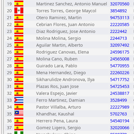
19
Martinez Sanchez, Antonio Manuel
32070560
20
Torres Torres, George Maycol
3854892
21
Otero Ramirez, Martin
94753113
22
Cebrian Flores, Juan Antonio
22220585
23
Diaz Rodriguez, Jose Antonio
2222442
24
Molina Molina, Sergio
2244713
25
Aguilar Martin, Alberto
32097492
26
Rodriguez Canovas, Elena
24596175
27
Molina Cano, Ruben
24565008
28
Guirado Lara, Pablo
54770955
29
Mena Hernandez, Diego
22260226
30
Sikharulidze Andronova, Ilya
54717752
31
Plazas Ros, Juan Jose
54725453
32
Valera Espejo, Javier
24538817
33
Ferro Martinez, Damian
3528499
34
Pastor Villalba, Arturo
22227989
35
Khandhar, Kaushal
5702763
36
Herrero Pena, Laura
54540194
37
Gomez Ligero, Sergio
32020066