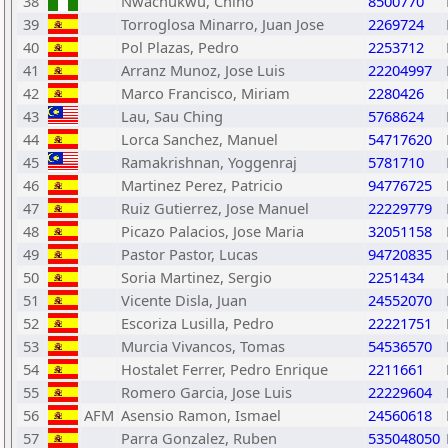
38
Nwachukwu, Chino
8500770
39
Torroglosa Minarro, Juan Jose
2269724
40
Pol Plazas, Pedro
2253712
41
Arranz Munoz, Jose Luis
22204997
42
Marco Francisco, Miriam
2280426
43
Lau, Sau Ching
5768624
44
Lorca Sanchez, Manuel
54717620
45
Ramakrishnan, Yoggenraj
5781710
46
Martinez Perez, Patricio
94776725
47
Ruiz Gutierrez, Jose Manuel
22229779
48
Picazo Palacios, Jose Maria
32051158
49
Pastor Pastor, Lucas
94720835
50
Soria Martinez, Sergio
2251434
51
Vicente Disla, Juan
24552070
52
Escoriza Lusilla, Pedro
22221751
53
Murcia Vivancos, Tomas
54536570
54
Hostalet Ferrer, Pedro Enrique
2211661
55
Romero Garcia, Jose Luis
22229604
56
AFM
Asensio Ramon, Ismael
24560618
57
Parra Gonzalez, Ruben
535048050