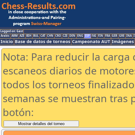
Logged on: Gast
Arabic
ARM
AZE
BIH
BUL
CAT
CHN
CRO
CZE
DEN
ENG
ESP
FAI
FIN
FRA
GER
GRE
INA
I
Inicio
Base de datos de torneos
Campeonato AUT
Imágenes
Nota: Para reducir la carga 
escaneos diarios de motor
todos los torneos finalizad
semanas se muestran tras p
botón: