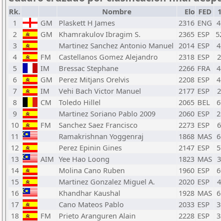
Rk.
Nombre
Elo
FED
1
GM
Plaskett H James
2316
ENG
4
2
GM
Khamrakulov Ibragim S.
2365
ESP
5
3
Martinez Sanchez Antonio Manuel
2014
ESP
4
4
FM
Castellanos Gomez Alejandro
2318
ESP
5
IM
Bressac Stephane
2266
FRA
4
6
GM
Perez Mitjans Orelvis
2208
ESP
4
7
IM
Vehi Bach Victor Manuel
2177
ESP
8
CM
Toledo Hillel
2065
BEL
6
9
Martinez Soriano Pablo 2009
2060
ESP
2
10
FM
Sanchez Saez Francisco
2273
ESP
11
Ramakrishnan Yoggenraj
1868
MAS
6
12
Perez Epinin Gines
2147
ESP
5
13
AIM
Yee Hao Loong
1823
MAS
14
Molina Cano Ruben
1960
ESP
6
15
Martinez Gonzalez Miguel A.
2020
ESP
16
Khandhar Kaushal
1928
MAS
6
17
Cano Mateos Pablo
2033
ESP
3
18
FM
Prieto Aranguren Alain
2228
ESP
3