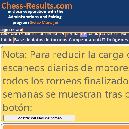
Logged on: Gast
Arabic
ARM
AZE
BIH
BUL
CAT
CHN
CRO
CZE
DEN
ENG
ESP
FAI
FIN
FRA
GER
GRE
INA
I
Inicio
Base de datos de torneos
Campeonato AUT
Imágenes
Nota: Para reducir la carga 
escaneos diarios de motor
todos los torneos finalizad
semanas se muestran tras p
botón: