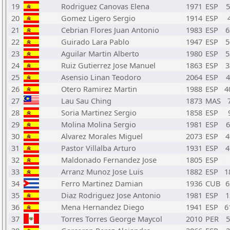
19
Rodriguez Canovas Elena
1971
ESP
20
Gomez Ligero Sergio
1914
ESP
21
Cebrian Flores Juan Antonio
1983
ESP
6
22
Guirado Lara Pablo
1947
ESP
5
23
Aguilar Martin Alberto
1980
ESP
5
24
Ruiz Gutierrez Jose Manuel
1863
ESP
3
25
Asensio Linan Teodoro
2064
ESP
26
Otero Ramirez Martin
1988
ESP
4
27
Lau Sau Ching
1873
MAS
28
Soria Martinez Sergio
1858
ESP
29
Molina Molina Sergio
1981
ESP
30
Alvarez Morales Miguel
2073
ESP
4
31
Pastor Villalba Arturo
1931
ESP
4
32
Maldonado Fernandez Jose
1805
ESP
33
Arranz Munoz Jose Luis
1882
ESP
1
34
Ferro Martinez Damian
1936
CUB
6
35
Diaz Rodriguez Jose Antonio
1981
ESP
1
36
Mena Hernandez Diego
1941
ESP
6
37
Torres Torres George Maycol
2010
PER