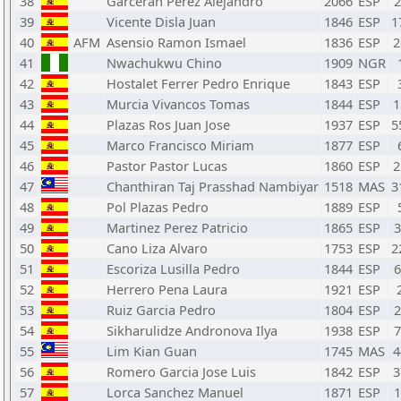
38
Garceran Perez Alejandro
2066
ESP
39
Vicente Disla Juan
1846
ESP
1
40
AFM
Asensio Ramon Ismael
1836
ESP
2
41
Nwachukwu Chino
1909
NGR
42
Hostalet Ferrer Pedro Enrique
1843
ESP
43
Murcia Vivancos Tomas
1844
ESP
1
44
Plazas Ros Juan Jose
1937
ESP
5
45
Marco Francisco Miriam
1877
ESP
46
Pastor Pastor Lucas
1860
ESP
2
47
Chanthiran Taj Prasshad Nambiyar
1518
MAS
3
48
Pol Plazas Pedro
1889
ESP
49
Martinez Perez Patricio
1865
ESP
50
Cano Liza Alvaro
1753
ESP
2
51
Escoriza Lusilla Pedro
1844
ESP
52
Herrero Pena Laura
1921
ESP
53
Ruiz Garcia Pedro
1804
ESP
54
Sikharulidze Andronova Ilya
1938
ESP
55
Lim Kian Guan
1745
MAS
4
56
Romero Garcia Jose Luis
1842
ESP
3
57
Lorca Sanchez Manuel
1871
ESP