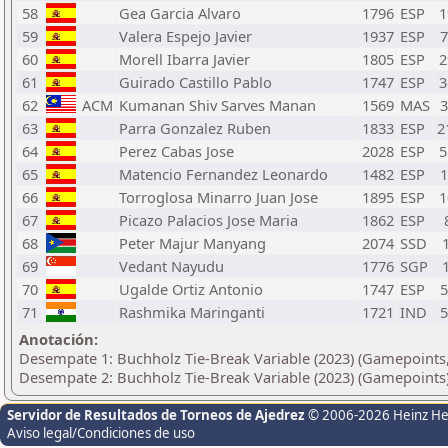
58
Gea Garcia Alvaro
1796
ESP
1
59
Valera Espejo Javier
1937
ESP
60
Morell Ibarra Javier
1805
ESP
2
61
Guirado Castillo Pablo
1747
ESP
3
62
ACM
Kumanan Shiv Sarves Manan
1569
MAS
63
Parra Gonzalez Ruben
1833
ESP
2
64
Perez Cabas Jose
2028
ESP
5
65
Matencio Fernandez Leonardo
1482
ESP
66
Torroglosa Minarro Juan Jose
1895
ESP
1
67
Picazo Palacios Jose Maria
1862
ESP
68
Peter Majur Manyang
2074
SSD
69
Vedant Nayudu
1776
SGP
70
Ugalde Ortiz Antonio
1747
ESP
71
Rashmika Maringanti
1721
IND
Anotación:
Desempate 1: Buchholz Tie-Break Variable (2023) (Gamepoints,
Desempate 2: Buchholz Tie-Break Variable (2023) (Gamepoints
Servidor de Resultados de Torneos de Ajedrez
© 2006-2026 Heinz H
Aviso legal/Condiciones de uso